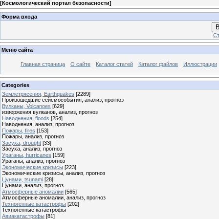
[
Космологический портал безопасности
]
Форма входа
В
Ст
Меню сайта
Главная страница
О сайте
Каталог статей
Каталог файлов
Иллюстрации
Categories
Землетрясения, Earthquakes
[2289]
Произошедшие сейсмособытия, анализ, прогноз
Вулканы, Volcanoes
[629]
извержения вулканов, анализ, прогноз
Наводнения, floods
[254]
Наводнения, анализ, прогноз
Пожары, fires
[153]
Пожары, анализ, прогноз
Засуха, drought
[33]
Засуха, анализ, прогноз
Ураганы, hurricanes
[159]
Ураганы, анализ, прогноз
Экономические кризисы
[223]
Экономические кризисы, анализ, прогноз
Цунами, tsunami
[28]
Цунами, анализ, прогноз
Атмосферные аномалии
[565]
Атмосферные аномалии, анализ, прогноз
Техногенные катастрофы
[202]
Техногенные катастрофы
Авиакатастрофы
[81]