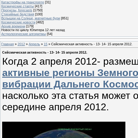
Катастрофы на транспорте
[31]
Космические старты
[417]
Прогнозы, forecasts
[1750]
Стихийные бедствия
[100]
Вспышки на Солнце, магнитные бури
[851]
Космические новости
[482]
Архив времени
[179]
Новости по циклу Юпитера 12 лет назад
Астрологические алгоритмы
[54]
Главная
»
2012
»
Апрель
»
15
» Сейсмическая активность - 13- 14- 15 апреля 2012.
Сейсмическая активность - 13- 14- 15 апреля 2012.
Когда 2 апреля 2012- разме
активные регионы Земного
вибрации Дальнего Космо
насколько эта статья может 
середине апреля 2012.