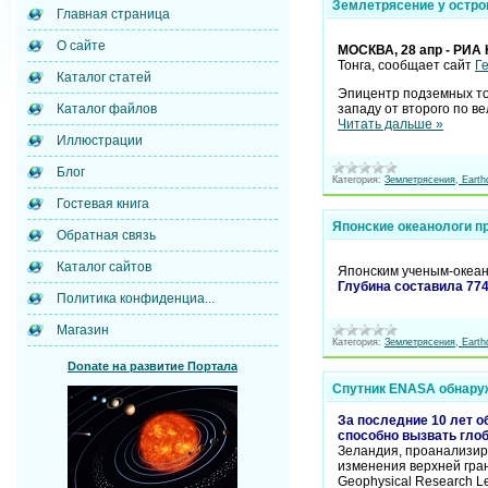
Землетрясение у остров
Главная страница
О сайте
МОСКВА, 28 апр - РИА 
Тонга, сообщает сайт
Г
Каталог статей
Эпицентр подземных тол
западу от второго по в
Каталог файлов
Читать дальше »
Иллюстрации
Блог
Категория:
Землетрясения, Earth
Гостевая книга
Японские океанологи п
Обратная связь
Каталог сайтов
Японским ученым-океан
Глубина составила 77
Политика конфиденциа...
Магазин
Категория:
Землетрясения, Earth
Donate на развитие Портала
Спутник ENASA обнаруж
За последние 10 лет о
способно вызвать гло
Зеландия, проанализиро
изменения верхней гра
Geophysical Research L