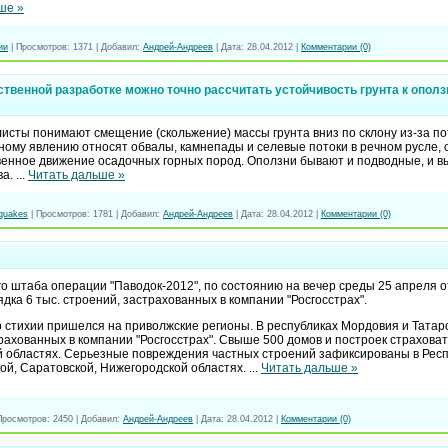
ше »
ии
|
Просмотров:
1371
|
Добавил:
Андрей-Андреев
|
Дата:
28.04.2012
|
Комментарии (0)
ственной разработке можно точно рассчитать устойчивость грунта к опол
сты понимают смещение (скольжение) массы грунта вниз по склону из-за по
ному явлению относят обвалы, камнепады и селевые потоки в речном русле, 
твенное движение осадочных горных пород. Оползни бывают и подводные, и 
ва.
...
Читать дальше »
quakes
|
Просмотров:
1781
|
Добавил:
Андрей-Андреев
|
Дата:
28.04.2012
|
Комментарии (0)
 штаба операции "Паводок-2012", по состоянию на вечер среды 25 апреля от
дка 6 тыс. строений, застрахованных в компании "Росгосстрах".
 стихии пришелся на приволжские регионы. В республиках Мордовия и Татар
рахованных в компании "Росгосстрах". Свыше 500 домов и построек страхова
й областях. Серьезные повреждения частных строений зафиксированы в Рес
ой, Саратовской, Нижегородской областях.
...
Читать дальше »
Просмотров:
2450
|
Добавил:
Андрей-Андреев
|
Дата:
28.04.2012
|
Комментарии (0)