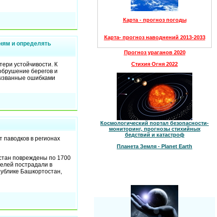
Карта - прогноз погоды
Карта- прогноз наводнений 2013-2033
зням и определять
Прогноз ураганов 2020
тери устойчивости. К
Стихия Огня 2022
обрушение берегов и
вызванные ошибками
Космологический портал безопасности-
мониторинг, прогнозы стихийных
бедствий и катастроф
 паводков в регионах
Планета Земля - Planet Earth
стан повреждены по 1700
телей пострадали в
публике Башкортостан,