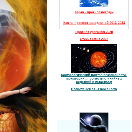
Карта - прогноз погоды
Карта- прогноз наводнений 2013-2033
Прогноз ураганов 2020
Стихия Огня 2022
Космологический портал безопасности-
мониторинг, прогнозы стихийных
бедствий и катастроф
Планета Земля - Planet Earth