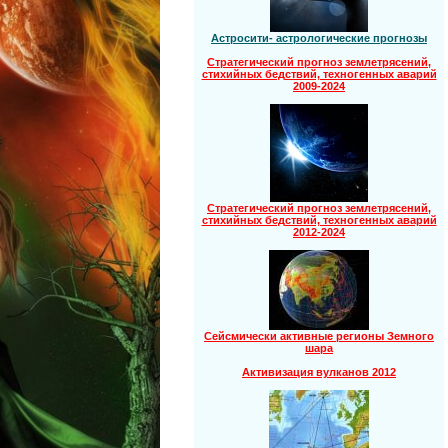
Астросити- астрологические прогнозы
Стратегический прогноз землетрясений,
стихийных бедствий, техногенных аварий
2009-2024
Стратегический прогноз землетрясений,
стихийных бедствий, техногенных аварий
2012-2024
Сейсмически активные регионы Земного
шара
Активизация вулканов 2012