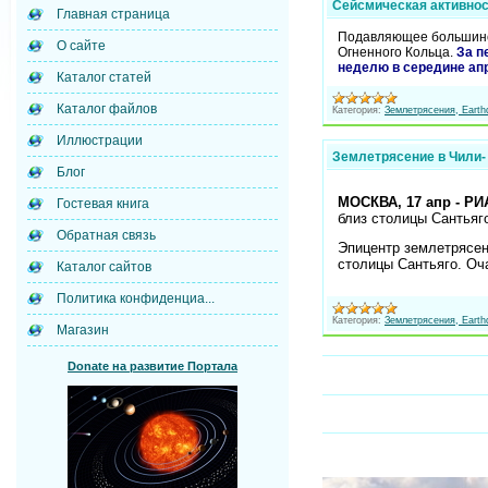
Сейсмическая активност
Главная страница
Подавляющее большинст
О сайте
Огненного Кольца.
За п
неделю в середине ап
Каталог статей
Каталог файлов
Категория:
Землетрясения, Earth
Иллюстрации
Землетрясение в Чили- 
Блог
МОСКВА, 17 апр - РИ
Гостевая книга
близ столицы Сантьяг
Обратная связь
Эпицентр землетрясен
столицы Сантьяго. Оч
Каталог сайтов
Политика конфиденциа...
Категория:
Землетрясения, Earth
Магазин
Donate на развитие Портала