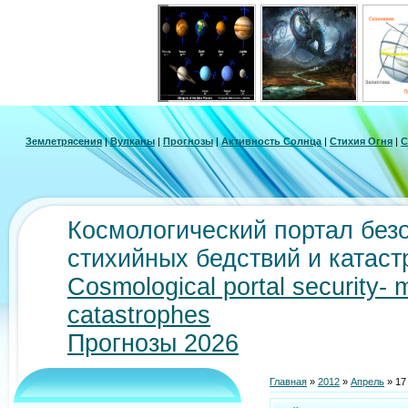
Землетрясения
|
Вулканы
|
Прогнозы
|
Активность Солнца
|
Стихия Огня
|
С
Космологический портал безо
стихийных бедствий и катас
Cosmological portal security- 
catastrophes
Прогнозы 2026
Главная
»
2012
»
Апрель
»
17