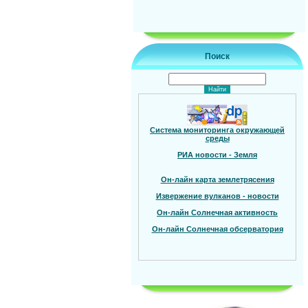
Поиск
Система мониторинга окружающей
среды
РИА новости - Земля
Он-лайн карта землетрясения
Извержение вулканов - новости
Он-лайн Солнечная активность
Он-лайн Солнечная обсерватория