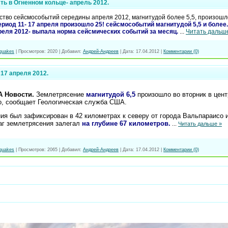
ь в Огненном кольце- апрель 2012.
во сейсмособытий середины апреля 2012, магнитудой более 5,5, произошло
ериод 11- 17 апреля произошло 25! сейсмособытий магнитудой 5,5 и более.
реля 2012- выпала норма сейсмических событий за месяц.
...
Читать дальш
quakes
|
Просмотров:
2020
|
Добавил:
Андрей-Андреев
|
Дата:
17.04.2012
|
Комментарии (0)
17 апреля 2012.
А Новости.
Землетрясение
магнитудой 6,5
произошло во вторник в цен
о, сообщает Геологическая служба США.
ия был зафиксирован в 42 километрах к северу от города Вальпараисо и
аг землетрясения залегал
на глубине 67 километров.
...
Читать дальше »
quakes
|
Просмотров:
2065
|
Добавил:
Андрей-Андреев
|
Дата:
17.04.2012
|
Комментарии (0)