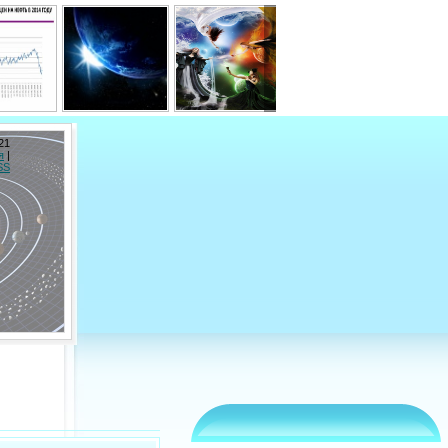
21
я
|
SS