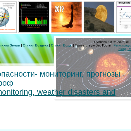
Суббота, 08.08.2026, 01:
тихия Земли
|
Стихия Воздуха
|
Стихия Воды
|
Приветствую Вас
Гость
|
Регистраци
Вход
|
R
пасности- мониторинг, прогнозы
троф
monitoring, weather disasters and