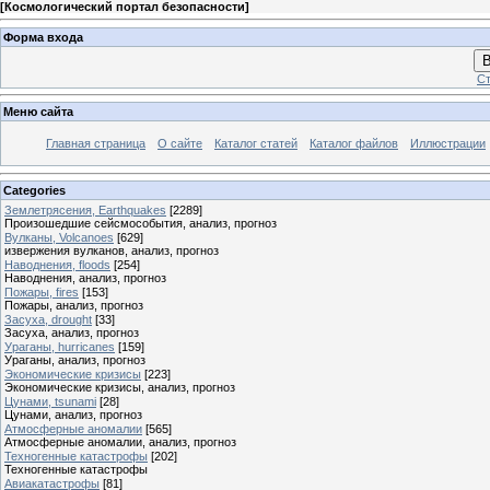
[
Космологический портал безопасности
]
Форма входа
В
Ст
Меню сайта
Главная страница
О сайте
Каталог статей
Каталог файлов
Иллюстрации
Categories
Землетрясения, Earthquakes
[2289]
Произошедшие сейсмособытия, анализ, прогноз
Вулканы, Volcanoes
[629]
извержения вулканов, анализ, прогноз
Наводнения, floods
[254]
Наводнения, анализ, прогноз
Пожары, fires
[153]
Пожары, анализ, прогноз
Засуха, drought
[33]
Засуха, анализ, прогноз
Ураганы, hurricanes
[159]
Ураганы, анализ, прогноз
Экономические кризисы
[223]
Экономические кризисы, анализ, прогноз
Цунами, tsunami
[28]
Цунами, анализ, прогноз
Атмосферные аномалии
[565]
Атмосферные аномалии, анализ, прогноз
Техногенные катастрофы
[202]
Техногенные катастрофы
Авиакатастрофы
[81]