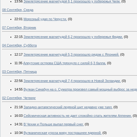
13:56
Землетрясение магнитудой 6,1 произошло у побережья Чили.
(0)
08 Сентября, Среда
22:01
Морозный удар по Черусти.
(0)
07 Сентября, Вторник
22:15
Землетрясение магнитудой 6,2 произошло у побережья Фиджи.
(0)
04 Сентября, Суббота
12:17
Землетрясение магнитудой 5,3 произошло рядом с Японией.
(0)
11:35
Алеутские острова США тряхнуло с силой 6,3 балла.
(0)
03 Сентября, Пятница
22:56
Землетрясение магнитудой 7,4 произошло в Новой Зеландии.
(0)
14:55
Вулкан Синабун на о. Суматра произвел самый мощный выброс за нед
02 Сентября, Четверг
21:18
Западно-антарктический ледяной щит недавно уже таял.
(0)
16:03
Сейсмическая активность не дает спокойно спать жителям Аппенин.
(0)
14:31
В Чехии и Польше выпал первый снег.
(0)
10:34
Вулканическая угроза миру пострашнее ядерной.
(0)