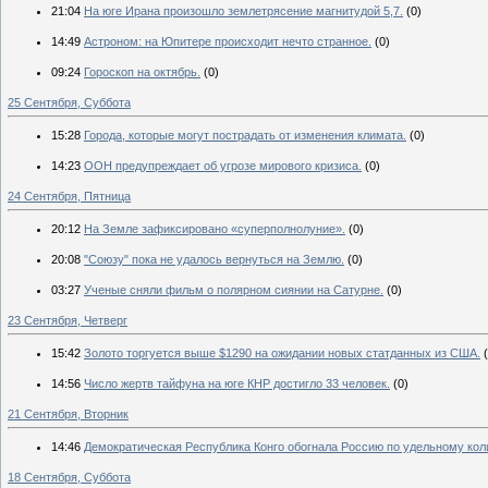
21:04
На юге Ирана произошло землетрясение магнитудой 5,7.
(0)
14:49
Астроном: на Юпитере происходит нечто странное.
(0)
09:24
Гороскоп на октябрь.
(0)
25 Сентября, Суббота
15:28
Города, которые могут пострадать от изменения климата.
(0)
14:23
ООН предупреждает об угрозе мирового кризиса.
(0)
24 Сентября, Пятница
20:12
На Земле зафиксировано «суперполнолуние».
(0)
20:08
"Союзу" пока не удалось вернуться на Землю.
(0)
03:27
Ученые сняли фильм о полярном сиянии на Сатурне.
(0)
23 Сентября, Четверг
15:42
Золото торгуется выше $1290 на ожидании новых статданных из США.
14:56
Число жертв тайфуна на юге КНР достигло 33 человек.
(0)
21 Сентября, Вторник
14:46
Демократическая Республика Конго обогнала Россию по удельному коли
18 Сентября, Суббота