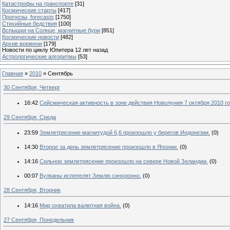
Катастрофы на транспорте
[31]
Космические старты
[417]
Прогнозы, forecasts
[1750]
Стихийные бедствия
[100]
Вспышки на Солнце, магнитные бури
[851]
Космические новости
[482]
Архив времени
[179]
Новости по циклу Юпитера 12 лет назад
Астрологические алгоритмы
[53]
Главная
»
2010
»
Сентябрь
30 Сентября, Четверг
16:42
Сейсмическая активность в зоне действия Новолуния 7 октября 2010 го
29 Сентября, Среда
23:59
Землетрясение магнитудой 6,6 произошло у берегов Индонезии.
(0)
14:30
Второе за день землетрясение произошло в Японии.
(0)
14:16
Сильное землетрясение произошло на севере Новой Зеландии.
(0)
00:07
Вулканы испепелят Землю синхронно.
(0)
28 Сентября, Вторник
14:16
Мир охватила валютная война.
(0)
27 Сентября, Понедельник