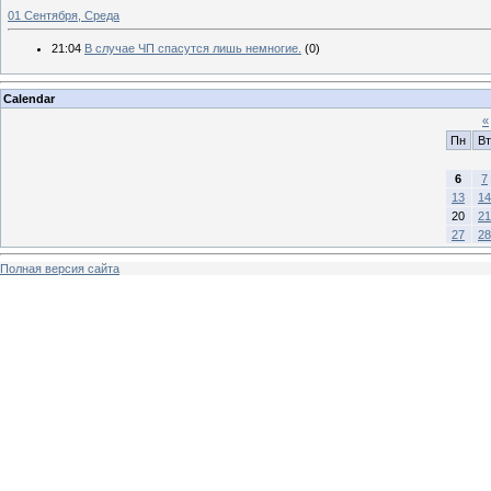
01 Сентября, Среда
21:04
В случае ЧП спасутся лишь немногие.
(0)
Calendar
«
Пн
Вт
6
7
13
14
20
21
27
28
Полная версия сайта