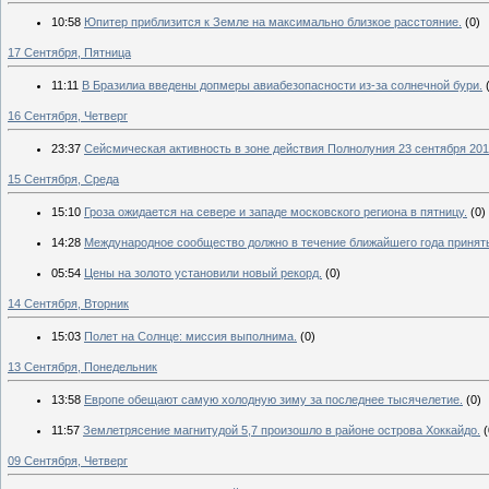
10:58
Юпитер приблизится к Земле на максимально близкое расстояние.
(0)
17 Сентября, Пятница
11:11
В Бразилиа введены допмеры авиабезопасности из-за солнечной бури.
16 Сентября, Четверг
23:37
Сейсмическая активность в зоне действия Полнолуния 23 сентября 201
15 Сентября, Среда
15:10
Гроза ожидается на севере и западе московского региона в пятницу.
(0)
14:28
Международное сообщество должно в течение ближайшего года принять
05:54
Цены на золото установили новый рекорд.
(0)
14 Сентября, Вторник
15:03
Полет на Солнце: миссия выполнима.
(0)
13 Сентября, Понедельник
13:58
Европе обещают самую холодную зиму за последнее тысячелетие.
(0)
11:57
Землетрясение магнитудой 5,7 произошло в районе острова Хоккайдо.
(
09 Сентября, Четверг