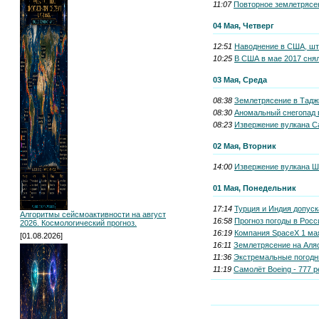
11:07
Повторное землетрясени
04 Мая, Четверг
12:51
Наводнение в США, шта
10:25
В США в мае 2017 сня
03 Мая, Среда
08:38
Землетрясение в Таджи
08:30
Аномальный снегопад в
08:23
Извержение вулкана Са
02 Мая, Вторник
14:00
Извержение вулкана Ши
01 Мая, Понедельник
17:14
Турция и Индия допуск
Алгоритмы сейсмоактивности на август
16:58
Прогноз погоды в Росс
2026. Космологический прогноз.
16:19
Компания SpaceX 1 мая
[01.08.2026]
16:11
Землетрясение на Аляс
11:36
Экстремальные погодн
11:19
Самолёт Boeing - 777 р