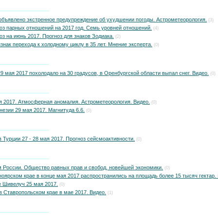
объявлено экстренное предупреждение об ухудшении погоды. Астрометеорология.
(3)
оз парных отношений на 2017 год. Семь уровней отношений.
(4)
оз на июнь 2017. Прогноз для знаков Зодиака.
(2)
знак перехода к холодному циклу в 35 лет. Мнение эксперта.
(0)
9 мая 2017 похолодало на 30 градусов, в Оренбургской области выпал снег. Видео.
(0)
я 2017. Атмосферная аномалия. Астрометеорология. Видео.
(0)
езии 29 мая 2017. Магнитуда 6.6.
(0)
 Турции 27 - 28 мая 2017. Прогноз сейсмоактивности.
(0)
м России. Общество равных прав и свобод, новейшей экономики.
(0)
оярском крае в конце мая 2017 распространились на площадь более 15 тысяч гектар. 
 Шивелуч 25 мая 2017.
(0)
в Ставропольском крае в мае 2017. Видео.
(1)