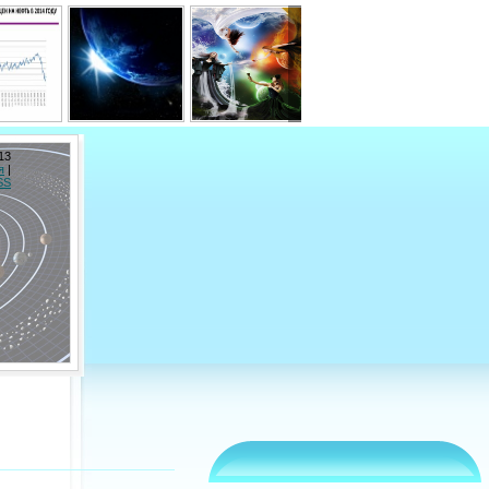
13
я
|
SS