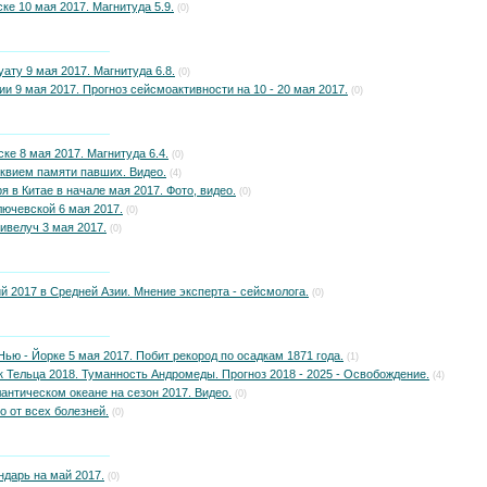
ке 10 мая 2017. Магнитуда 5.9.
(0)
ату 9 мая 2017. Магнитуда 6.8.
(0)
и 9 мая 2017. Прогноз сейсмоактивности на 10 - 20 мая 2017.
(0)
ке 8 мая 2017. Магнитуда 6.4.
(0)
квием памяти павших. Видео.
(4)
я в Китае в начале мая 2017. Фото, видео.
(0)
ючевской 6 мая 2017.
(0)
ивелуч 3 мая 2017.
(0)
 2017 в Средней Азии. Мнение эксперта - сейсмолога.
(0)
ью - Йорке 5 мая 2017. Побит рекород по осадкам 1871 года.
(1)
к Тельца 2018. Туманность Андромеды. Прогноз 2018 - 2025 - Освобождение.
(4)
лантическом океане на сезон 2017. Видео.
(0)
о от всех болезней.
(0)
дарь на май 2017.
(0)