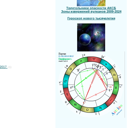
Треугольники опасности АКСБ
Зоны извержений вулканов 2009-2024
Гороскоп нового тысячелетия
2017.
(1)