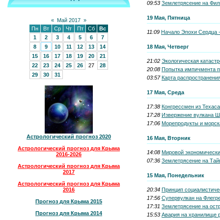
09:53
Землетрясение на Фили
19 Мая, Пятница
«
Май 2017
»
Пн
Вт
Ср
Чт
Пт
Сб
Вс
11:09
Начало Эпохи Сердца -
1
2
3
4
5
6
7
18 Мая, Четверг
8
9
10
11
12
13
14
15
16
17
18
19
20
21
21:02
Экологическая катастр
22
23
24
25
26
27
28
20:08
Попытка импичмента п
29
30
31
03:57
Карта распространения
17 Мая, Среда
17:38
Конгрессмен из Техаса
17:28
Извержение вулкана Ш
17:06
Морепродукты и морска
Астрологический прогноз 2020
16 Мая, Вторник
Астрологический прогноз для Крыма
14:08
Мировой экономический
2016-2026
07:36
Землетрясение на Тайв
Астрологический прогноз для Крыма
2017
15 Мая, Понедельник
Астрологический прогноз для Крыма
20:34
Принцип социалистичес
2016
17:56
Супервулкан на Флегре
Прогноз для Крыма 2015
17:31
Землетрясение на остр
Прогноз для Крыма 2014
15:53
Авария на хранилище 