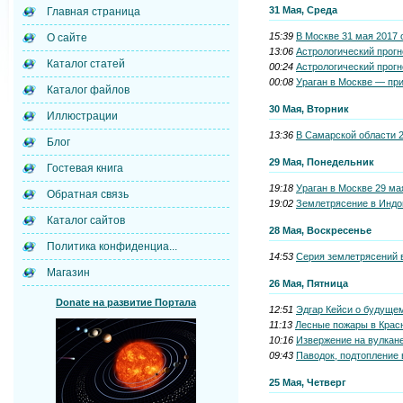
31 Мая, Среда
Главная страница
15:39
В Москве 31 мая 2017 
О сайте
13:06
Астрологический прогн
Каталог статей
00:24
Астрологический прогн
00:08
Ураган в Москве — при
Каталог файлов
30 Мая, Вторник
Иллюстрации
13:36
В Самарской области 2
Блог
29 Мая, Понедельник
Гостевая книга
19:18
Ураган в Москве 29 ма
Обратная связь
19:02
Землетрясение в Индон
Каталог сайтов
28 Мая, Воскресенье
Политика конфиденциа...
14:53
Серия землетрясений в
Магазин
26 Мая, Пятница
Donate на развитие Портала
12:51
Эдгар Кейси о будуще
11:13
Лесные пожары в Красн
10:16
Извержение на вулкане
09:43
Паводок, подтопление 
25 Мая, Четверг