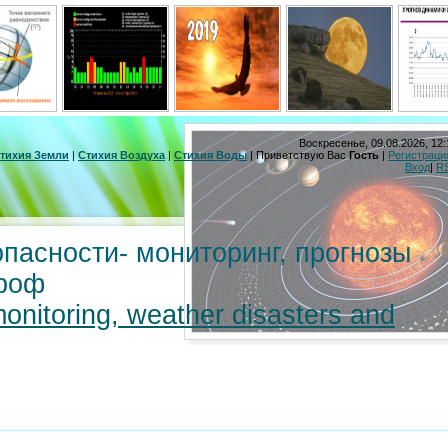
Воскресенье, 09.08.2026, 12:
тихия Земли
|
Стихия Воздуха
|
Стихия Воды
|
Приветствую Вас
Гость
|
Регистраци
Вход
|
R
пасности- мониторинг, прогнозы
троф
monitoring, weather disasters and