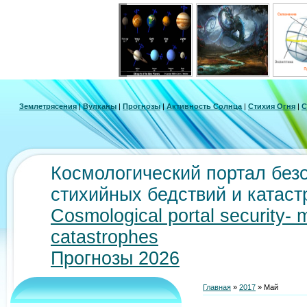
Землетрясения
|
Вулканы
|
Прогнозы
|
Активность Солнца
|
Стихия Огня
|
С
Космологический портал безо
стихийных бедствий и катас
Cosmological portal security- 
catastrophes
Прогнозы 2026
Главная
»
2017
»
Май