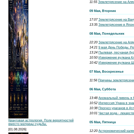
11:55
Землетрясение на Аляс
09 Мая, Вторник
17:07
Землетрясение на Вану
13:35
Землетрясение в Япони
08 Мая, Понедельник
22:20
Землетрясение на Аляс
14:21
9 мая День Победы. Ре
13:24
Пылевая, песчаная бур
10:50
Извержение вулкана Кл
10:42
Извержение вулкана Ш
07 Мая, Воскресенье
11:56
Причины землетрясений
06 Мая, Суббота
13:48
Аномальный ливень в Н
10:52
Ингрессия Урана в зна
10:38
Прогноз ураганов в Ат
10:01
Чистая вода - лекарств
Квантовая астрология. Поле вероятностей
05 Мая, Пятница
вместо матрицы судьбы.
[01.08.2026]
12:20
Астрономический кален