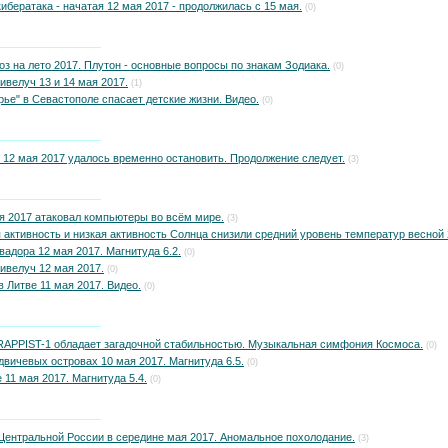
ибератака - начатая 12 мая 2017 - продолжилась с 15 мая.
(0)
оз на лето 2017. Плутон - основные вопросы по знакам Зодиака.
(0)
велуч 13 и 14 мая 2017.
(1)
рье" в Севастополе спасает детские жизни. Видео.
(0)
12 мая 2017 удалось временно остановить. Продолжение следует.
(3)
я 2017 атаковал компьютеры во всём мире.
(3)
 активность и низкая активность Солнца снизили средний уровень температур весной 
адора 12 мая 2017. Магнитуда 6.2.
(0)
ивелуч 12 мая 2017.
(0)
 Литве 11 мая 2017. Видео.
(0)
RAPPIST-1 обладает загадочной стабильностью. Музыкальная симфония Космоса.
(0)
вичевых островах 10 мая 2017. Магнитуда 6.5.
(0)
 11 мая 2017. Магнитуда 5.4.
(0)
Центральной России в середине мая 2017. Аномальное похолодание.
(3)