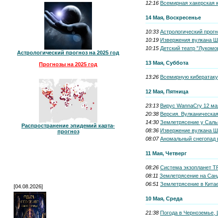
12:16
Всемирная хакерская к
14 Мая, Воскресенье
10:33
Астрологический прогн
10:19
Извержения вулкана Ши
10:15
Детский театр "Лукомо
Астрологический прогноз на 2025 год
13 Мая, Суббота
Прогнозы на 2025 год
13:26
Всемирную кибератаку 
12 Мая, Пятница
23:13
Вирус WannaCry 12 ма
20:38
Версия. Вулканическая
14:30
Землетрясение у Сальв
Распространение эпидемий карта-
08:36
Извержение вулкана Ш
прогноз
08:07
Аномальный снегопад в
11 Мая, Четверг
08:26
Система экзопланет T
08:11
Землетрясение на Санд
06:51
Землетрясение в Китае
[04.08.2026]
10 Мая, Среда
21:38
Погода в Черноземье, 