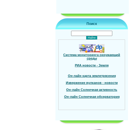
Поиск
Система мониторинга окружающей
среды
РИА новости - Земля
Он-лайн карта землетрясения
Извержение вулканов - новости
Он-лайн Солнечная активность
Он-лайн Солнечная обсерватория