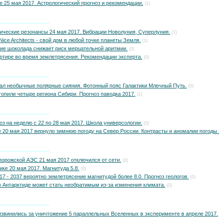
 25 мая 2017. Астрологический прогноз и рекомендации.
(1)
ические резонансы 24 мая 2017. Вибрации Новолуния, Суперлуния.
(1)
ice Architects - свой дом в любой точке планеты Земля.
(1)
ие шоколада снижает риск мерцательной аритмии.
(0)
ртире во время землетрясения. Рекомендации эксперта.
(0)
ал необычные полярные сияния. Фотонный пояс Галактики Млечный Путь.
(0)
топили четыре региона Сибири. Прогноз паводка 2017.
(2)
оз на неделю с 22 по 28 мая 2017. Школа универсологии.
(0)
 20 мая 2017 вернуло зимнюю погоду на Север России. Контрасты и аномалии погоды 
орожской АЭС 21 мая 2017 отключился от сети.
(0)
ке 20 мая 2017. Магнитуда 5.8.
(0)
17 - 2037 вероятно землетрясение магнитудой более 8.0. Прогноз геологов.
(0)
 Антарктиде может стать необратимым из-за изменения климата.
(0)
звинились за уничтожение 5 параллельных Вселенных в эксперименте в апреле 2017.