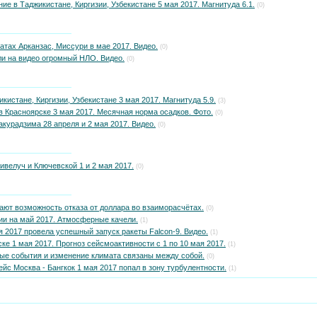
е в Таджикистане, Киргизии, Узбекистане 5 мая 2017. Магнитуда 6.1.
(0)
тах Арканзас, Миссури в мае 2017. Видео.
(0)
ли на видео огромный НЛО. Видео.
(0)
кистане, Киргизии, Узбекистане 3 мая 2017. Магнитуда 5.9.
(3)
 Красноярске 3 мая 2017. Месячная норма осадков. Фото.
(0)
курадзима 28 апреля и 2 мая 2017. Видео.
(0)
велуч и Ключевской 1 и 2 мая 2017.
(0)
ают возможность отказа от доллара во взаиморасчётах.
(0)
ии на май 2017. Атмосферные качели.
(1)
 2017 провела успешный запуск ракеты Falcon-9. Видео.
(1)
ке 1 мая 2017. Прогноз сейсмоактивности с 1 по 10 мая 2017.
(1)
ые события и изменение климата связаны между собой.
(0)
ейс Москва - Бангкок 1 мая 2017 попал в зону турбулентности.
(1)