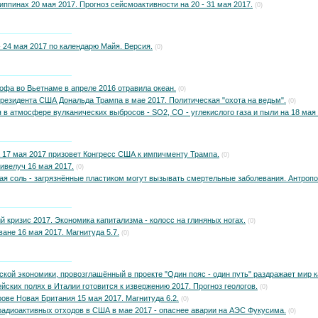
ппинах 20 мая 2017. Прогноз сейсмоактивности на 20 - 31 мая 2017.
(0)
 24 мая 2017 по календарю Майя. Версия.
(0)
офа во Вьетнаме в апреле 2016 отравила океан.
(0)
резидента США Дональда Трампа в мае 2017. Политическая "охота на ведьм".
(0)
 в атмосфере вулканических выбросов - SO2, CO - углекислого газа и пыли на 18 мая 
 17 мая 2017 призовет Конгресс США к импичменту Трампа.
(0)
ивелуч 16 мая 2017.
(0)
я соль - загрязнённые пластиком могут вызывать смертельные заболевания. Антропо
 кризис 2017. Экономика капитализма - колосс на глиняных ногах.
(0)
ане 16 мая 2017. Магнитуда 5.7.
(0)
кой экономики, провозглашённый в проекте "Один пояс - один путь" раздражает мир 
йских полях в Италии готовится к извержению 2017. Прогноз геологов.
(0)
ове Новая Британия 15 мая 2017. Магнитуда 6.2.
(0)
радиоактивных отходов в США в мае 2017 - опаснее аварии на АЭС Фукусима.
(0)