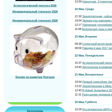
13:59
Новолуние, Суперлуние
Астрологический прогноз 2026
24 Мая, Среда
Индивидуальный гороскоп 2026
21:30
Землетрясения, сейсм
19:04
Экокапсулы компании N
Индивидуальный гороскоп 2026
12:17
Умеренное употреблен
11:08
Безопасные зоны в ква
23 Мая, Вторник
09:38
Солнечный ветер вызв
09:06
Паводки в мае 2017 за
22 Мая, Понедельник
15:37
Астрологический прогн
14:40
Арктическое вторжение
21 Мая, Воскресенье
Donate на развитие Портала
19:54
Первый энергоблок Зап
13:22
Землетрясение в Мекси
12:40
В Новой Зеландии в 20
11:31
Разрушение ледников в
20 Мая, Суббота
10:26
Исследователи ЦЕРН и
Календарь