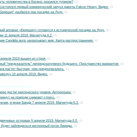
уть человечества в Космос оказался тупиком?
(0)
состоялся первый коммерческий запуск ракеты Falcon Heavy. Видео.
(0)
Берешит" разбился при посадке на Луну.
(0)
ий аппарат «Берешит» готовится к исторической посадке на Луну.
(2)
и 11 апреля 2019. Магнитуда 6.2.
(0)
ия Candida auris захватывает мир. Карта распространения.
(0)
 9 апреля 2019 вышел из строя.
(0)
вый "предсказатель" непредсказуемого будущего. Пространство вариантов.
(0)
на растет быстрее, чем предполагалось.
(0)
велуч 10 апреля 2019. Видео.
(0)
ре достиг критического уровня. Антропоцен.
(0)
 минут на природе снимают стресс.
(0)
езии, в море Банда 7 апреля 2019. Магнитуда 6.3.
(0)
вичевых островах 5 апреля 2019. Магнитуда 6.5.
(0)
9 будет наблюдаться метеорный поток Лириды.
(0)