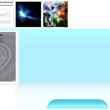
39
я
|
SS