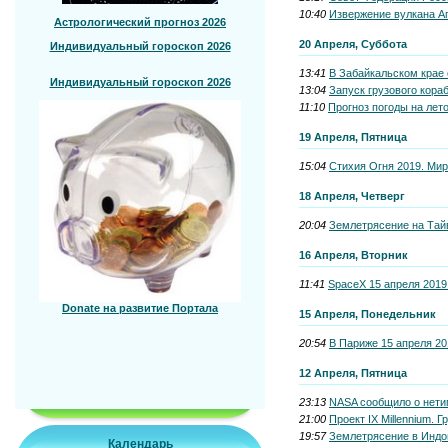
10:40
Извержение вулкана Аг
Астрологический прогноз 2026
20 Апреля, Суббота
Индивидуальный гороскоп 2026
13:41
В Забайкальском крае 
Индивидуальный гороскоп 2026
13:04
Запуск грузового кора
11:10
Прогноз погоды на лет
19 Апреля, Пятница
15:04
Стихия Огня 2019. Мир
18 Апреля, Четверг
20:04
Землетрясение на Тайв
16 Апреля, Вторник
11:41
SpaceX 15 апреля 2019
Donate на развитие Портала
15 Апреля, Понедельник
20:54
В Париже 15 апреля 20
12 Апреля, Пятница
23:13
NASA сообщило о нети
21:00
Проект IX Millennium. 
19:57
Землетрясение в Индон
Календарь