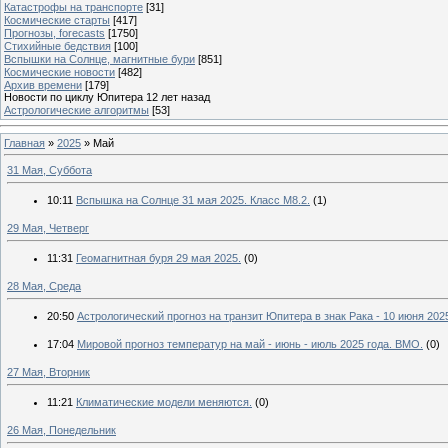
Катастрофы на транспорте
[31]
Космические старты
[417]
Прогнозы, forecasts
[1750]
Стихийные бедствия
[100]
Вспышки на Солнце, магнитные бури
[851]
Космические новости
[482]
Архив времени
[179]
Новости по циклу Юпитера 12 лет назад
Астрологические алгоритмы
[53]
Главная
»
2025
»
Май
31 Мая, Суббота
10:11
Вспышка на Солнце 31 мая 2025. Класс M8.2.
(1)
29 Мая, Четверг
11:31
Геомагнитная буря 29 мая 2025.
(0)
28 Мая, Среда
20:50
Астрологический прогноз на транзит Юпитера в знак Рака - 10 июня 2025
17:04
Мировой прогноз температур на май - июнь - июль 2025 года. ВМО.
(0)
27 Мая, Вторник
11:21
Климатические модели меняются.
(0)
26 Мая, Понедельник