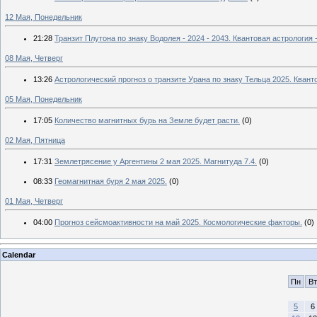
12 Мая, Понедельник
21:28
Транзит Плутона по знаку Водолея - 2024 - 2043. Квантовая астрология -
08 Мая, Четверг
13:26
Астрологический прогноз о транзите Урана по знаку Тельца 2025. Квант
05 Мая, Понедельник
17:05
Количество магнитных бурь на Земле будет расти.
(0)
02 Мая, Пятница
17:31
Землетрясение у Аргентины 2 мая 2025. Магнитуда 7.4.
(0)
08:33
Геомагнитная буря 2 мая 2025.
(0)
01 Мая, Четверг
04:00
Прогноз сейсмоактивности на май 2025. Космологические факторы.
(0)
Calendar
Пн
Вт
5
6