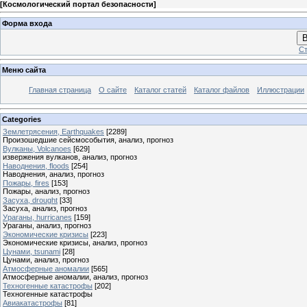
[
Космологический портал безопасности
]
Форма входа
В
Ст
Меню сайта
Главная страница
О сайте
Каталог статей
Каталог файлов
Иллюстрации
Categories
Землетрясения, Earthquakes
[2289]
Произошедшие сейсмособытия, анализ, прогноз
Вулканы, Volcanoes
[629]
извержения вулканов, анализ, прогноз
Наводнения, floods
[254]
Наводнения, анализ, прогноз
Пожары, fires
[153]
Пожары, анализ, прогноз
Засуха, drought
[33]
Засуха, анализ, прогноз
Ураганы, hurricanes
[159]
Ураганы, анализ, прогноз
Экономические кризисы
[223]
Экономические кризисы, анализ, прогноз
Цунами, tsunami
[28]
Цунами, анализ, прогноз
Атмосферные аномалии
[565]
Атмосферные аномалии, анализ, прогноз
Техногенные катастрофы
[202]
Техногенные катастрофы
Авиакатастрофы
[81]