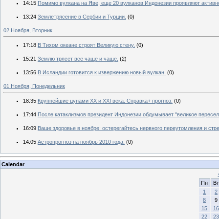
14:15
Помимо вулкана на Яве, еще 20 вулканов Индонезии проявляют активн
13:24
Землетрясение в Сербии и Турции.
(0)
02 Ноября, Вторник
17:18
В Тихом океане строят Великую стену.
(0)
15:21
Землю трясет все чаще и чаще.
(2)
13:56
В Исландии готовится к извержению новый вулкан.
(0)
01 Ноября, Понедельник
18:35
Крупнейшие цунами XX и XXI века. Справка+ прогноз.
(0)
17:44
После катаклизмов президент Индонезии обдумывает "великое пересел
16:09
Ваше здоровье в ноябре: остерегайтесь нервного переутомления и стр
14:05
Астропрогноз на ноябрь 2010 года.
(0)
Calendar
Пн
Вт
1
2
8
9
15
16
22
23