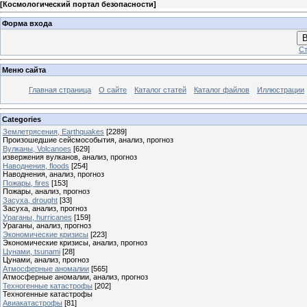
[
Космологический портал безопасности
]
Форма входа
В
Ст
Меню сайта
Главная страница
О сайте
Каталог статей
Каталог файлов
Иллюстрации
Categories
Землетрясения, Earthquakes
[2289]
Произошедшие сейсмособытия, анализ, прогноз
Вулканы, Volcanoes
[629]
извержения вулканов, анализ, прогноз
Наводнения, floods
[254]
Наводнения, анализ, прогноз
Пожары, fires
[153]
Пожары, анализ, прогноз
Засуха, drought
[33]
Засуха, анализ, прогноз
Ураганы, hurricanes
[159]
Ураганы, анализ, прогноз
Экономические кризисы
[223]
Экономические кризисы, анализ, прогноз
Цунами, tsunami
[28]
Цунами, анализ, прогноз
Атмосферные аномалии
[565]
Атмосферные аномалии, анализ, прогноз
Техногенные катастрофы
[202]
Техногенные катастрофы
Авиакатастрофы
[81]