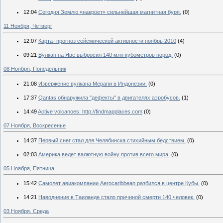
12:04
Сегодня Землю «накроет» сильнейшая магнитная буря.
(0)
11 Ноября, Четверг
12:07
Карта- прогноз сейсмической активности ноябрь 2010
(4)
09:21
Вулкан на Яве выбросил 140 млн кубометров пород.
(0)
08 Ноября, Понедельник
21:08
Извержение вулкана Мерапи в Индонезии.
(0)
17:37
Qantas обнаружила "дефекты" в двигателях аэробусов.
(1)
14:49
Active volcanoes: http://findmapplaces.com
(0)
07 Ноября, Воскресенье
14:37
Первый снег стал для Челябинска стихийным бедствием.
(0)
02:03
Америка ведет валютную войну против всего мира.
(0)
05 Ноября, Пятница
15:42
Самолет авиакомпании Aerocaribbean разбился в центре Кубы.
(0)
14:21
Наводнение в Таиланде стало причиной смерти 140 человек.
(0)
03 Ноября, Среда