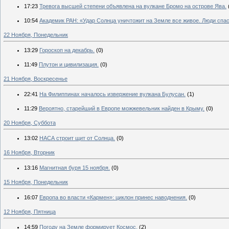
17:23
Тревога высшей степени объявлена на вулкане Бромо на острове Ява.
10:54
Академик РАН: «Удар Солнца уничтожит на Земле все живое. Люди спа
22 Ноября, Понедельник
13:29
Гороскоп на декабрь.
(0)
11:49
Плутон и цивилизация.
(0)
21 Ноября, Воскресенье
22:41
На Филиппинах началось извержение вулкана Булусан.
(1)
11:29
Вероятно, старейший в Европе можжевельник найден в Крыму.
(0)
20 Ноября, Суббота
13:02
НАСА строит щит от Солнца.
(0)
16 Ноября, Вторник
13:16
Магнитная буря 15 ноября.
(0)
15 Ноября, Понедельник
16:07
Европа во власти «Кармен»: циклон принес наводнения.
(0)
12 Ноября, Пятница
14:59
Погоду на Земле формирует Космос.
(2)