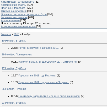
Катастрофы на транспорте
[31]
Космические старты
[417]
Прогнозы, forecasts
[1750]
Стихийные бедствия
[100]
Вспышки на Солнце, магнитные бури
[851]
Космические новости
[482]
Архив времени
[179]
Новости по циклу Юпитера 12 лет назад
Астрологические алгоритмы
[53]
Главная
»
2010
»
Ноябрь
30 Ноября, Вторник
20:58
Ретро- Меркурий в декабре 2010.
(0)
29 Ноября, Понедельник
09:51
Юбилей Брюса Ли, Дао Джиткундо и астрология.
(0)
27 Ноября, Суббота
18:37
Гороскоп на 2011 год. Год Кота.
(1)
18:33
Гороскоп на 2011 год для знаков Зодиака.
(0)
26 Ноября, Пятница
08:26
На столицу надвигается мощный снежный циклон.
(2)
23 Ноября, Вторник