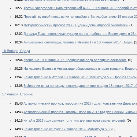
20:27
Третий энергоблок Южно-Украинской АЭС - 19 января 2017 аварийно от
16:32
Первый грузовой поезд из Китая прибыл в Великобританию 18 января 20
16:18
Футурологический прогноз 2030. Судный день мировой экономики.
(1)
12:02
Дональд Трамп после инаугурации начнет работать в Белом доме с 23 
10:34
Аномальные снегопады, лавина в Италии 17 и 18 января 2017. Видео.
(1
18 Января, Среда
20:44
Крещение 19 января 2017. Крещенская вода освящена Космосом.
(0)
20:26
На леднике Бранта в Антарктиде образовалась вторая трещина. Видео с
13:47
Землетрясение в Италии 18 января 2017. Магнитуда 5.7. Прогноз сейсм
13:06
В Испании из-за непогоды, похолодания и снегопадов 18 января 2017 
17 Января, Вторник
15:48
Астрологический прогноз, гороскоп на 2017 год от Константина Дарагана
14:43
Астрологический прогноз Тамары Глоба на 2017 год для России, Украины
14:16
Китай в 2017 году запустит спутник для прогноза землетрясений.
(0)
14:03
Землетрясение на Кубе 17 января 2017. Магнитуда 5.9.
(0)