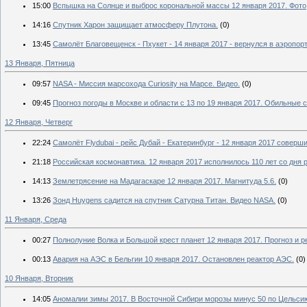
15:00
Вспышка на Солнце и выброс корональной массы 12 января 2017. Фото,
14:16
Спутник Харон защищает атмосферу Плутона.
(0)
13:45
Самолёт Благовещенск - Пхукет - 14 января 2017 - вернулся в аэропор
13 Января, Пятница
09:57
NASA - Миссия марсохода Curiosity на Марсе. Видео.
(0)
09:45
Прогноз погоды в Москве и области с 13 по 19 января 2017. Обильные 
12 Января, Четверг
22:24
Самолёт Flydubai - рейс Дубай - Екатеринбург - 12 января 2017 совер
21:18
Российская космонавтика. 12 января 2017 исполнилось 110 лет со дня
14:13
Землетрясение на Мадагаскаре 12 января 2017. Магнитуда 5.6.
(0)
13:26
Зонд Huygens садится на спутник Сатурна Титан. Видео NASA.
(0)
11 Января, Среда
00:27
Полнолуние Волка и Большой крест планет 12 января 2017. Прогноз и 
00:13
Авария на АЭС в Бельгии 10 января 2017. Остановлен реактор АЭС.
(0)
10 Января, Вторник
14:05
Аномалии зимы 2017. В Восточной Сибири морозы минус 50 по Цельсию.