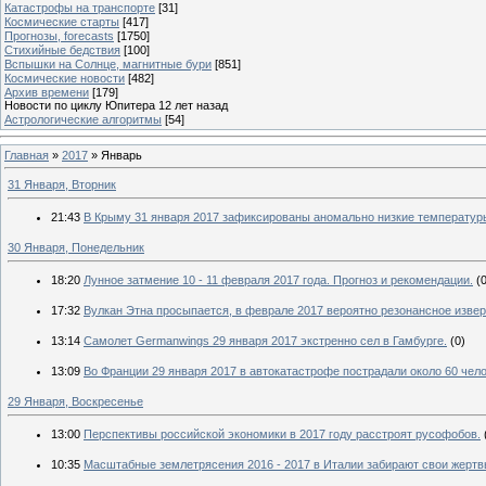
Катастрофы на транспорте
[31]
Космические старты
[417]
Прогнозы, forecasts
[1750]
Стихийные бедствия
[100]
Вспышки на Солнце, магнитные бури
[851]
Космические новости
[482]
Архив времени
[179]
Новости по циклу Юпитера 12 лет назад
Астрологические алгоритмы
[54]
Главная
»
2017
»
Январь
31 Января, Вторник
21:43
В Крыму 31 января 2017 зафиксированы аномально низкие температур
30 Января, Понедельник
18:20
Лунное затмение 10 - 11 февраля 2017 года. Прогноз и рекомендации.
(
17:32
Вулкан Этна просыпается, в феврале 2017 вероятно резонансное извер
13:14
Самолет Germanwings 29 января 2017 экстренно сел в Гамбурге.
(0)
13:09
Во Франции 29 января 2017 в автокатастрофе пострадали около 60 чело
29 Января, Воскресенье
13:00
Перспективы российской экономики в 2017 году расстроят русофобов.
10:35
Масштабные землетрясения 2016 - 2017 в Италии забирают свои жертв