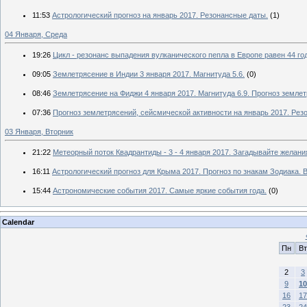
11:53
Астрологический прогноз на январь 2017. Резонансные даты.
(1)
04 Января, Среда
19:26
Цикл - резонанс выпадения вулканического пепла в Европе равен 44 го
09:05
Землетрясение в Индии 3 января 2017. Магнитуда 5.6.
(0)
08:46
Землетрясение на Фиджи 4 января 2017. Магнитуда 6.9. Прогноз землет
07:36
Прогноз землетрясений, сейсмической активности на январь 2017. Рез
03 Января, Вторник
21:22
Метеорный поток Квадрантиды - 3 - 4 января 2017. Загадывайте желани
16:11
Астрологический прогноз для Крыма 2017. Прогноз по знакам Зодиака. 
15:44
Астрономические события 2017. Самые яркие события года.
(0)
Calendar
Пн
Вт
2
3
9
10
16
17
23
24