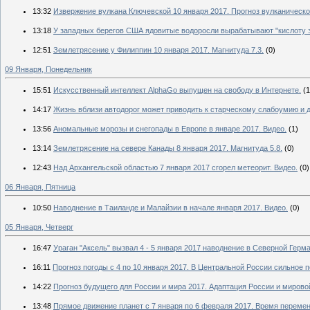
13:32
Извержение вулкана Ключевской 10 января 2017. Прогноз вулканическо
13:18
У западных берегов США ядовитые водоросли вырабатывают "кислоту 
12:51
Землетрясение у Филиппин 10 января 2017. Магнитуда 7.3.
(0)
09 Января, Понедельник
15:51
Искусственный интеллект AlphaGo выпущен на свободу в Интернете.
(1
14:17
Жизнь вблизи автодорог может приводить к старческому слабоумию и 
13:56
Аномальные морозы и снегопады в Европе в январе 2017. Видео.
(1)
13:14
Землетрясение на севере Канады 8 января 2017. Магнитуда 5.8.
(0)
12:43
Над Архангельской областью 7 января 2017 сгорел метеорит. Видео.
(0)
06 Января, Пятница
10:50
Наводнение в Таиланде и Малайзии в начале января 2017. Видео.
(0)
05 Января, Четверг
16:47
Ураган "Аксель" вызвал 4 - 5 января 2017 наводнение в Северной Герма
16:11
Прогноз погоды с 4 по 10 января 2017. В Центральной России сильное 
14:22
Прогноз будущего для России и мира 2017. Адаптация России и мирово
13:48
Прямое движение планет с 7 января по 6 февраля 2017. Время перемен