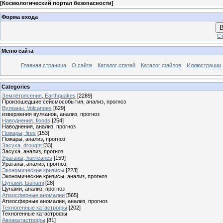
[
Космологический портал безопасности
]
Форма входа
В
Ст
Меню сайта
Главная страница
О сайте
Каталог статей
Каталог файлов
Иллюстрации
Categories
Землетрясения, Earthquakes
[2289]
Произошедшие сейсмособытия, анализ, прогноз
Вулканы, Volcanoes
[629]
извержения вулканов, анализ, прогноз
Наводнения, floods
[254]
Наводнения, анализ, прогноз
Пожары, fires
[153]
Пожары, анализ, прогноз
Засуха, drought
[33]
Засуха, анализ, прогноз
Ураганы, hurricanes
[159]
Ураганы, анализ, прогноз
Экономические кризисы
[223]
Экономические кризисы, анализ, прогноз
Цунами, tsunami
[28]
Цунами, анализ, прогноз
Атмосферные аномалии
[565]
Атмосферные аномалии, анализ, прогноз
Техногенные катастрофы
[202]
Техногенные катастрофы
Авиакатастрофы
[81]