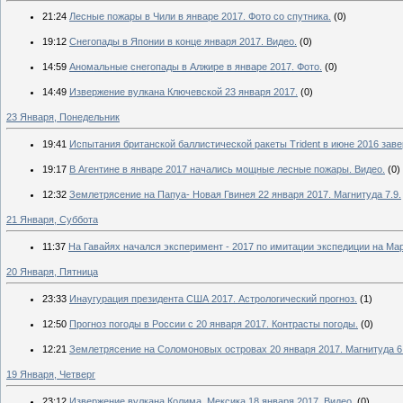
21:24
Лесные пожары в Чили в январе 2017. Фото со спутника.
(0)
19:12
Снегопады в Японии в конце января 2017. Видео.
(0)
14:59
Аномальные снегопады в Алжире в январе 2017. Фото.
(0)
14:49
Извержение вулкана Ключевской 23 января 2017.
(0)
23 Января, Понедельник
19:41
Испытания британской баллистической ракеты Trident в июне 2016 зав
19:17
В Агентине в январе 2017 начались мощные лесные пожары. Видео.
(0)
12:32
Землетрясение на Папуа- Новая Гвинея 22 января 2017. Магнитуда 7.9.
21 Января, Суббота
11:37
На Гавайях начался эксперимент - 2017 по имитации экспедиции на Мар
20 Января, Пятница
23:33
Инаугурация президента США 2017. Астрологический прогноз.
(1)
12:50
Прогноз погоды в России с 20 января 2017. Контрасты погоды.
(0)
12:21
Землетрясение на Соломоновых островах 20 января 2017. Магнитуда 6.
19 Января, Четверг
23:12
Извержение вулкана Колима, Мексика 18 января 2017. Видео.
(0)