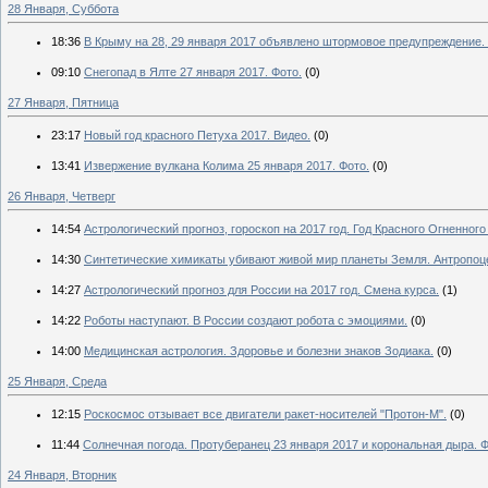
28 Января, Суббота
18:36
В Крыму на 28, 29 января 2017 объявлено штормовое предупреждение.
09:10
Снегопад в Ялте 27 января 2017. Фото.
(0)
27 Января, Пятница
23:17
Новый год красного Петуха 2017. Видео.
(0)
13:41
Извержение вулкана Колима 25 января 2017. Фото.
(0)
26 Января, Четверг
14:54
Астрологический прогноз, гороскоп на 2017 год. Год Красного Огненного
14:30
Синтетические химикаты убивают живой мир планеты Земля. Антропоц
14:27
Астрологический прогноз для России на 2017 год. Смена курса.
(1)
14:22
Роботы наступают. В России создают робота с эмоциями.
(0)
14:00
Медицинская астрология. Здоровье и болезни знаков Зодиака.
(0)
25 Января, Среда
12:15
Роскосмос отзывает все двигатели ракет-носителей "Протон-М".
(0)
11:44
Солнечная погода. Протуберанец 23 января 2017 и корональная дыра. Ф
24 Января, Вторник