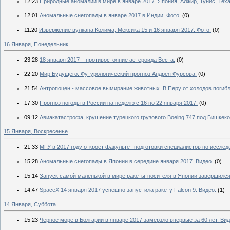
12:23
Природные аномалии в мире в январе 2017. Япония, Алжир, Тунис, Теха
12:01
Аномальные снегопады в январе 2017 в Индии. Фото.
(0)
11:20
Извержение вулкана Колима, Мексика 15 и 16 января 2017. Фото.
(0)
16 Января, Понедельник
23:28
18 января 2017 – противостояние астероида Веста.
(0)
22:20
Мир Будущего. Футурологический прогноз Андрея Фурсова.
(0)
21:54
Антропоцен - массовое вымирание животных. В Перу от холодов погибл
17:30
Прогноз погоды в России на неделю с 16 по 22 января 2017.
(0)
09:12
Авиакатастрофа, крушение турецкого грузового Boeing 747 под Бишкеко
15 Января, Воскресенье
21:33
МГУ в 2017 году откроет факультет подготовки специалистов по иссле
15:28
Аномальные снегопады в Японии в середине января 2017. Видео.
(0)
15:14
Запуск самой маленькой в мире ракеты-носителя в Японии завершился
14:47
SpaceX 14 января 2017 успешно запустила ракету Falcon 9. Видео.
(1)
14 Января, Суббота
15:23
Чёрное море в Болгарии в январе 2017 замерзло впервые за 60 лет. Вид