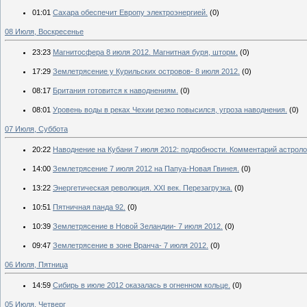
01:01
Сахара обеспечит Европу электроэнергией.
(0)
08 Июля, Воскресенье
23:23
Магнитосфера 8 июля 2012. Магнитная буря, шторм.
(0)
17:29
Землетрясение у Курильских островов- 8 июля 2012.
(0)
08:17
Британия готовится к наводнениям.
(0)
08:01
Уровень воды в реках Чехии резко повысился, угроза наводнения.
(0)
07 Июля, Суббота
20:22
Наводнение на Кубани 7 июля 2012: подробности. Комментарий астроло
14:00
Землетрясение 7 июля 2012 на Папуа-Новая Гвинея.
(0)
13:22
Энергетическая революция. XXI век. Перезагрузка.
(0)
10:51
Пятничная панда 92.
(0)
10:39
Землетрясение в Новой Зеландии- 7 июля 2012.
(0)
09:47
Землетрясение в зоне Вранча- 7 июля 2012.
(0)
06 Июля, Пятница
14:59
Сибирь в июле 2012 оказалась в огненном кольце.
(0)
05 Июля, Четверг