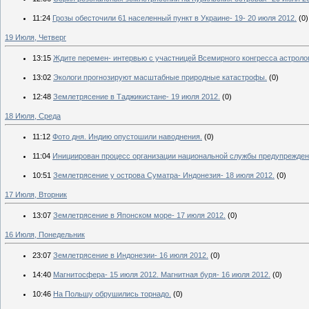
11:24
Грозы обесточили 61 населенный пункт в Украине- 19- 20 июля 2012.
(0)
19 Июля, Четверг
13:15
Ждите перемен- интервью с участницей Всемирного конгресса астроло
13:02
Экологи прогнозируют масштабные природные катастрофы.
(0)
12:48
Землетрясение в Таджикистане- 19 июля 2012.
(0)
18 Июля, Среда
11:12
Фото дня. Индию опустошили наводнения.
(0)
11:04
Инициирован процесс организации национальной службы предупрежден
10:51
Землетрясение у острова Суматра- Индонезия- 18 июля 2012.
(0)
17 Июля, Вторник
13:07
Землетрясение в Японском море- 17 июля 2012.
(0)
16 Июля, Понедельник
23:07
Землетрясение в Индонезии- 16 июля 2012.
(0)
14:40
Магнитосфера- 15 июля 2012. Магнитная буря- 16 июля 2012.
(0)
10:46
На Польшу обрушились торнадо.
(0)