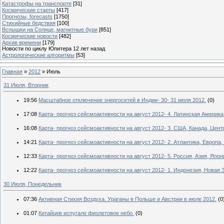
Катастрофы на транспорте
[31]
Космические старты
[417]
Прогнозы, forecasts
[1750]
Стихийные бедствия
[100]
Вспышки на Солнце, магнитные бури
[851]
Космические новости
[482]
Архив времени
[179]
Новости по циклу Юпитера 12 лет назад
Астрологические алгоритмы
[53]
Главная
»
2012
»
Июль
31 Июля, Вторник
19:56
Масштабное отключение энергосетей в Индии- 30- 31 июля 2012.
(0)
17:08
Карта- прогноз сейсмоактивности на август 2012- 4. Латинская Америка
16:08
Карта- прогноз сейсмоактивности на август 2012- 3. США, Канада, Цен
14:21
Карта- прогноз сейсмоактивности на август 2012- 2. Атлантика, Европа,
12:33
Карта- прогноз сейсмоактивности на август 2012- 5. Россия, Азия, Япон
12:22
Карта- прогноз сейсмоактивности на август 2012- 1. Индонезия, Новая 
30 Июля, Понедельник
07:36
Активная Стихия Воздуха. Ураганы в Польше и Австрии в июле 2012.
(0
01:07
Китайцев испугало фиолетовое небо.
(0)