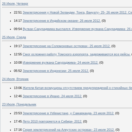
26 Июля, Четверг
22:51
Землетрясения у Новой Зеландии, Тонга, Вануату- 25- 26 июля 2012. 
14:17
Землетрясение в Индийском океане- 26 июля 2012.
(0)
09:54
Вулкан Сакураджима выспался. Извержение вулкана Сакураджима- 26 
25 Июля, Среда
19:17
Землетрясение на Соломоновых островах- 25 июля 2012.
(0)
12:55
Смог осложнил работу Томского аэропорта, задерживаются все рейсы.
10:08
Извержение вулкана Сакураджима- 24 июля 2012.
(0)
05:52
Землетрясение в Индонезии- 25 июля 2012.
(0)
24 Июля, Вторник
13:06
Жители Китая возмущены отсутствием предупреждений о стихийных бе
12:46
Землетрясение в Иране- 24 июля 2012.
(0)
23 Июля, Понедельник
23:53
Землетрясение в Узбекистане, у Самарканда- 23 июля 2012.
(0)
17:45
Лето 2010 повторяется в Сибири- 2012.
(0)
17:16
Серия землетрясений на Алеутских островах- 23 июля 2012.
(0)