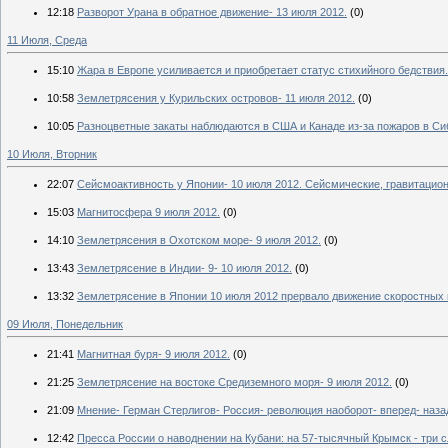
12:18
Разворот Урана в обратное движение- 13 июля 2012.
(0)
11 Июля, Среда
15:10
Жара в Европе усиливается и приобретает статус стихийного бедствия.
10:58
Землетрясения у Курильских островов- 11 июля 2012.
(0)
10:05
Разноцветные закаты наблюдаются в США и Канаде из-за пожаров в Си
10 Июля, Вторник
22:07
Сейсмоактивность у Японии- 10 июля 2012. Сейсмические, гравитацио
15:03
Магнитосфера 9 июля 2012.
(0)
14:10
Землетрясения в Охотском море- 9 июля 2012.
(0)
13:43
Землетрясение в Индии- 9- 10 июля 2012.
(0)
13:32
Землетрясение в Японии 10 июля 2012 прервало движение скоростных 
09 Июля, Понедельник
21:41
Магнитная буря- 9 июля 2012.
(0)
21:25
Землетрясение на востоке Средиземного моря- 9 июля 2012.
(0)
21:09
Мнение- Герман Стерлигов- Россия- революция наоборот- вперед- назад
12:42
Пресса России о наводнении на Кубани: на 57-тысячный Крымск - три 