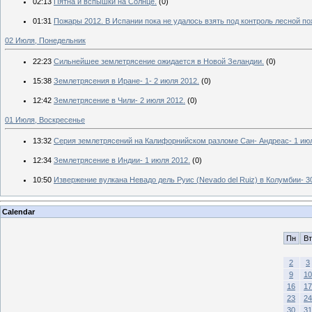
02:13
Пятна и вспышки на Солнце.
(0)
01:31
Пожары 2012. В Испании пока не удалось взять под контроль лесной по
02 Июля, Понедельник
22:23
Сильнейшее землетрясение ожидается в Новой Зеландии.
(0)
15:38
Землетрясения в Иране- 1- 2 июля 2012.
(0)
12:42
Землетрясение в Чили- 2 июля 2012.
(0)
01 Июля, Воскресенье
13:32
Серия землетрясений на Калифорнийском разломе Сан- Андреас- 1 июл
12:34
Землетрясение в Индии- 1 июля 2012.
(0)
10:50
Извержение вулкана Невадо дель Руис (Nevado del Ruiz) в Колумбии- 3
Calendar
Пн
Вт
2
3
9
10
16
17
23
24
30
31