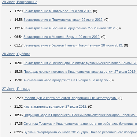
29 Июля, Воскресенье
17:29
Землетрясение в Гватемале- 29 июля 2012.
(0)
14:58
Землетрясение в Приморском крае- 29 июля 2012.
(0)
13:14
Землетрясение в Боснии и Герцеговине- 27- 28 июля 2012.
(0)
06:54
Землетрясение в Мьянме- Бирме- 29 июля 2012.
(0)
01:17
Землетрясение у берегов Папуа - Новой Гвинеи- 28 июля 2012.
(0)
28 Июля, Суббота
16:01
Землетрясения у Гренландии на рифте вулканического пояса Земли- 28
15:38
Площадь лесных пожаров в Красноярском крае за сутки- 27 июля 2012-
15:01
Аномальная жара продержится в Сибири еще неделю.
(0)
27 Июля, Пятница
22:29
России нужна карта объектов, подверженных катастрофам.
(0)
21:32
Карта активных вулканов- 27 июля 2012.
(0)
18:36
Грядущая жара в Европейской России повысит риск пожаров - прогноз 
17:35
Смог над Томском и Красноярском: аэропорты не работают, больницы 
02:26
Вулкан Сакураджима 27 июля 2012- утро. Начало резонансного изверже