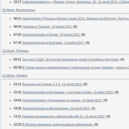
10:17
Сейсмоактивность у Японии, Курил, Камчатки- 15- 16 июля 2012. Сейс
15 Июля, Воскресенье
08:11
Наводнения в Японии и Китае в июле 2012. Квадратура Юпитер- Нептун
08:04
Ураганы в Польше- 14 июля 2012.
(0)
07:55
Землетрясение в Индии- 14 июля 2012.
(0)
07:45
Землетрясение в Болгарии- 14 июля 2012.
(0)
13 Июля, Пятница
09:51
Засуха в США- 26 штатов объявлены зоной стихийного бедствия.
(0)
09:39
В Тихом океане сформировался тропический шторм «Фабио», ураган «
12 Июля, Четверг
23:21
Вспышка на Солнце X 1.4- 12 июля 2012.
(0)
21:02
Землетрясение в Индонезии, у острова Серам- 12 июля 2012.
(0)
19:54
Землетрясение у Курильских островов- 12 июля 2012.
(0)
19:36
Землетрясение в Афганистане- 12 июля 2012.
(1)
13:11
Регионы резонансных сейсмособытий 10- 12 июля 2012.
(0)
12:33
В Японии ливневые дожди вызвали наводнение.
(0)