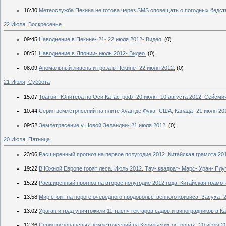
16:30
Метеослужба Пекина не готова через SMS оповещать о погодных бедст
22 Июля, Воскресенье
09:45
Наводнение в Пекине- 21- 22 июля 2012- Видео.
(0)
08:51
Наводнение в Японии- июль 2012- Видео.
(0)
08:09
Аномальный ливень и гроза в Пекине- 22 июля 2012.
(0)
21 Июля, Суббота
15:07
Транзит Юпитера по Оси Катастроф- 20 июля- 10 августа 2012. Сейсми
10:44
Серия землетрясений на плите Хуан де Фука- США, Канада- 21 июля 20
09:52
Землетрясение у Новой Зеландии- 21 июля 2012.
(0)
20 Июля, Пятница
23:06
Расширенный прогноз на первое полугодие 2012. Китайская грамота 201
19:22
В Южной Европе горят леса. Июль 2012. Тау- квадрат- Марс- Уран- Плу
15:22
Расширенный прогноз на второе полугодие 2012 года. Китайская грамот
13:58
Мир стоит на пороге очередного продовольственного кризиса. Засуха- 
13:02
Ураган и град уничтожили 11 тысяч гектаров садов и виноградников в Ка
12:36
Серия резонансных землетрясений на Курильских островах- 20 июля 2