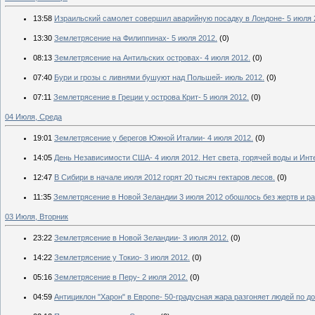
13:58
Израильский самолет совершил аварийную посадку в Лондоне- 5 июля 2
13:30
Землетрясение на Филиппинах- 5 июля 2012.
(0)
08:13
Землетрясение на Антильских островах- 4 июля 2012.
(0)
07:40
Бури и грозы с ливнями бушуют над Польшей- июль 2012.
(0)
07:11
Землетрясение в Греции у острова Крит- 5 июля 2012.
(0)
04 Июля, Среда
19:01
Землетрясение у берегов Южной Италии- 4 июля 2012.
(0)
14:05
День Независимости США- 4 июля 2012. Нет света, горячей воды и Инт
12:47
В Сибири в начале июля 2012 горят 20 тысяч гектаров лесов.
(0)
11:35
Землетрясение в Новой Зеландии 3 июля 2012 обошлось без жертв и р
03 Июля, Вторник
23:22
Землетрясение в Новой Зеландии- 3 июля 2012.
(0)
14:22
Землетрясение у Токио- 3 июля 2012.
(0)
05:16
Землетрясение в Перу- 2 июля 2012.
(0)
04:59
Антициклон "Харон" в Европе- 50-градусная жара разгоняет людей по д