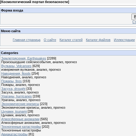
[
Космологический портал безопасности
]
Форма входа
В
Ст
Меню сайта
Главная страница
О сайте
Каталог статей
Каталог файлов
Иллюстрации
Categories
Землетрясения, Earthquakes
[2289]
Произошедшие сейсмособытия, анализ, прогноз
Вулканы, Volcanoes
[629]
извержения вулканов, анализ, прогноз
Наводнения, floods
[254]
Наводнения, анализ, прогноз
Пожары, fires
[153]
Пожары, анализ, прогноз
Засуха, drought
[33]
Засуха, анализ, прогноз
Ураганы, hurricanes
[159]
Ураганы, анализ, прогноз
Экономические кризисы
[223]
Экономические кризисы, анализ, прогноз
Цунами, tsunami
[28]
Цунами, анализ, прогноз
Атмосферные аномалии
[565]
Атмосферные аномалии, анализ, прогноз
Техногенные катастрофы
[202]
Техногенные катастрофы
Авиакатастрофы
[81]