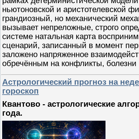
рамках детерминистической модели
ньютоновской и аристотелевской фи
грандиозный, но механический меха
вызывает непpеложные, строго опре
системе натальная карта восприни
сценарий, записанный в момент перв
заложено напряженное взаимодейст
обречённым на конфликты, болезни
Астрологический прогноз на недел
гороскоп
Квантово - астрологические алгор
года.