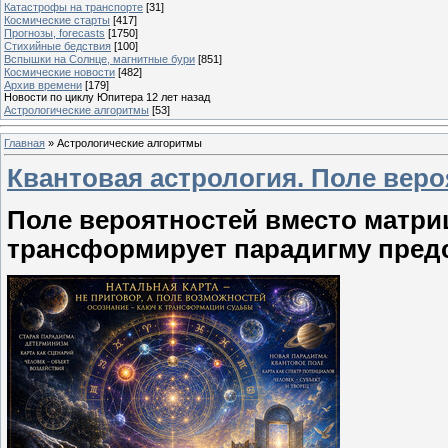
Катастрофы на транспорте
[31]
Космические старты
[417]
Прогнозы, forecasts
[1750]
Стихийные бедствия
[100]
Вспышки на Солнце, магнитные бури
[851]
Космические новости
[482]
Архив времени
[179]
Новости по циклу Юпитера 12 лет назад
Астрологические алгоритмы
[53]
Главная
»
Астрологические алгоритмы
Квантовая астрология. Поле вер
Поле вероятностей вместо матри
трансформирует парадигму пред