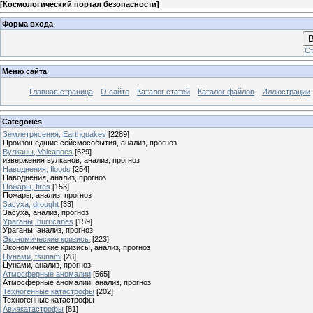
[
Космологический портал безопасности
]
Форма входа
В
Ст
Меню сайта
Главная страница
О сайте
Каталог статей
Каталог файлов
Иллюстрации
Categories
Землетрясения, Earthquakes
[2289]
Произошедшие сейсмособытия, анализ, прогноз
Вулканы, Volcanoes
[629]
извержения вулканов, анализ, прогноз
Наводнения, floods
[254]
Наводнения, анализ, прогноз
Пожары, fires
[153]
Пожары, анализ, прогноз
Засуха, drought
[33]
Засуха, анализ, прогноз
Ураганы, hurricanes
[159]
Ураганы, анализ, прогноз
Экономические кризисы
[223]
Экономические кризисы, анализ, прогноз
Цунами, tsunami
[28]
Цунами, анализ, прогноз
Атмосферные аномалии
[565]
Атмосферные аномалии, анализ, прогноз
Техногенные катастрофы
[202]
Техногенные катастрофы
Авиакатастрофы
[81]