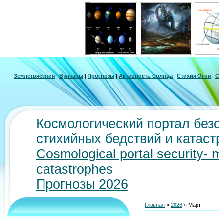
Землетрясения
|
Вулканы
|
Прогнозы
|
Активность Солнца
|
Стихия Огня
|
С
Космологический портал безо
стихийных бедствий и катас
Cosmological portal security- 
catastrophes
Прогнозы 2026
Главная
»
2026
»
Март