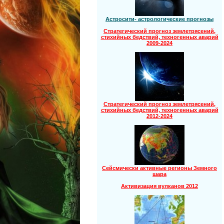
Астросити- астрологические прогнозы
Стратегический прогноз землетрясений,
стихийных бедствий, техногенных аварий
2009-2024
Стратегический прогноз землетрясений,
стихийных бедствий, техногенных аварий
2012-2024
Сейсмически активные регионы Земного
шара
Активизация вулканов 2012