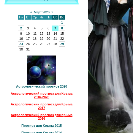
«
Март 2026
»
Пн
Вт
Ср
Чт
Пт
Сб
Вс
1
2
3
4
5
6
7
8
9
10
11
12
13
14
15
16
17
18
19
20
21
22
23
24
25
26
27
28
29
30
31
Астрологический прогноз 2020
Астрологический прогноз для Крыма
2016-2026
Астрологический прогноз для Крыма
2017
Астрологический прогноз для Крыма
2016
Прогноз для Крыма 2015
Прогноз для Крыма 2014