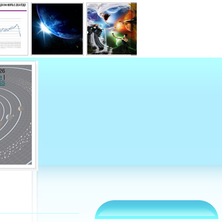
26
я
|
SS