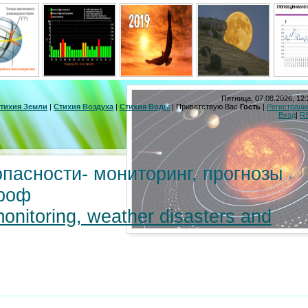
Пятница, 07.08.2026, 12:
тихия Земли
|
Стихия Воздуха
|
Стихия Воды
|
Приветствую Вас
Гость
|
Регистраци
Вход
|
R
пасности- мониторинг, прогнозы
троф
monitoring, weather disasters and