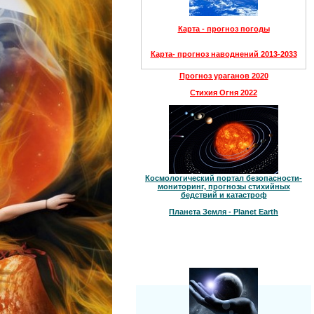
Карта - прогноз погоды
Карта- прогноз наводнений 2013-2033
Прогноз ураганов 2020
Стихия Огня 2022
Космологический портал безопасности-
мониторинг, прогнозы стихийных
бедствий и катастроф
Планета Земля - Planet Earth