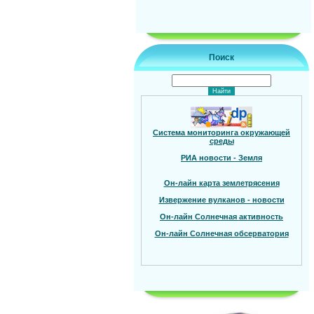
Поиск
Система мониторинга окружающей
среды
РИА новости - Земля
Он-лайн карта землетрясения
Извержение вулканов - новости
Он-лайн Солнечная активность
Он-лайн Солнечная обсерватория