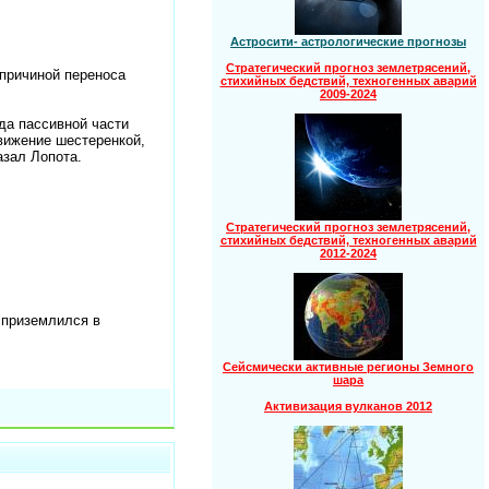
Астросити- астрологические прогнозы
Стратегический прогноз землетрясений,
 причиной переноса
стихийных бедствий, техногенных аварий
2009-2024
да пассивной части
движение шестеренкой,
азал Лопота.
Стратегический прогноз землетрясений,
стихийных бедствий, техногенных аварий
2012-2024
 приземлился в
Сейсмически активные регионы Земного
шара
Активизация вулканов 2012