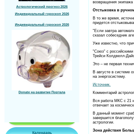
возвращения экипажа 
Астрологический прогноз 2026
Отстыковка в ручно
Индивидуальный гороскоп 2026
В то же время, источ
придется отстыковыва
Индивидуальный гороскоп 2026
"Если завтра автомати
сказал собеседник аге
Уже известно, что пр
"Союз" с российскими
Трейси Колдвелл-Дайс
Это – не первая техн
В августе в системе 
на энергосистему.
Источник.
Комментарий астролог
Donate на развитие Портала
Вся работа МКС с 21 
отвечает за космичес
В данный момент сра
завершится благополу
астрологии.
Зона действия Больш
Календарь