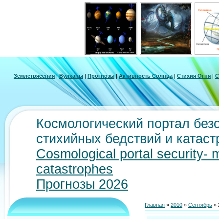
Землетрясения
|
Вулканы
|
Прогнозы
|
Активность Солнца
|
Стихия Огня
|
С
Космологический портал безо
стихийных бедствий и катас
Cosmological portal security- 
catastrophes
Прогнозы 2026
Главная
»
2010
»
Сентябрь
»