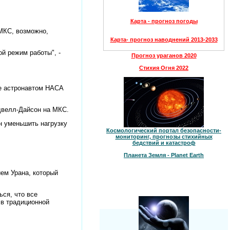
Карта - прогноз погоды
 МКС, возможно,
Карта- прогноз наводнений 2013-2033
ой режим работы", -
Прогноз ураганов 2020
Стихия Огня 2022
е астронавтом НАСА
двелл-Дайсон на МКС.
н уменьшить нагрузку
Космологический портал безопасности-
мониторинг, прогнозы стихийных
бедствий и катастроф
Планета Земля - Planet Earth
ем Урана, который
ься, что все
 в традиционной