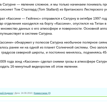
а Сатурне — явление сложное, и мы только начинаем понимать пр
оясняет Том Сталлард (Tom Stallard) из британского Лестерского у
ат «Кассини — Гюйгенс» отправился к Сатурну в октябре 1997 год
до отделения находился на борту «Кассини», опустился на Титан 
л множество данных о его атмосфере и поверхности. Основной ап
 путешествует в системе Сатурна.
Кассини» обнаружил у полюсов Сатурна необычное полярное сиян
алось ранее ни на одной из планет Солнечной системы. Оно запо
2 градусов северной широты, и постоянно менялось, подчиняясь 45
009 года зонд «Кассини» сделал снимки грозы в атмосфере Сатурн
оздать 16-минутный видеоролик об этом явлении.
рей-Андреев
|
Дата:
24.09.2010
|
Комментарии (0)
ws.mail.ru/society/4485242