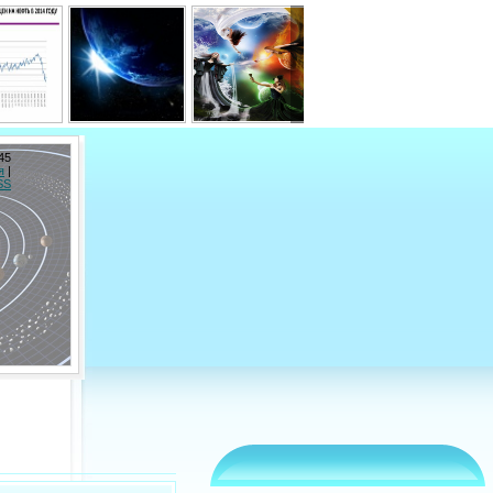
45
я
|
SS