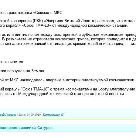
носа расстыковки «Союза» с МКС.
еской корпорации (РКК) «Энергия» Виталий Лопота рассказал, что стало
ого корабля «Союз ТМА-18» от международной космической станции.
тик или винтик попал между шестеренкой и зубчатым механизмом приво
. В результате не отработала контактная группа, которая приводится в 
ованию электромеханикой стягивающих крюков корабля и станции», — ск
шо кончается.
ытки вернулся на Землю.
ой от МКС наблюдалась впервые в истории пилотируемой космонавтики.
ий корабль "Союз ТМА-18" с тремя космонавтами на борту благополучно
авшись от Международной космической станции со второй попытки.
рей-Андреев
|
Дата:
24.09.2010
|
Комментарии (0)
ty/4491815/
полярном сиянии на Сатурне.