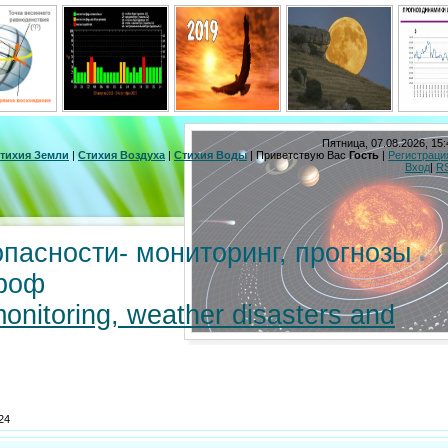
Пятница, 07.08.2026, 15:
тихия Земли
|
Стихия Воздуха
|
Стихия Воды
|
Приветствую Вас
Гость
|
Регистраци
Вход
|
R
пасности- мониторинг, прогнозы
троф
monitoring, weather disasters and
24