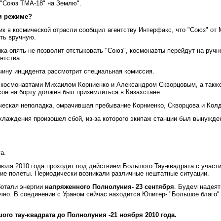
"Союз ТМА-18" на Землю".
м режиме?
ник в космической отрасли сообщил агентству Интерфакс, что "Союз" от
ть вручную.
ка опять не позволит отстыковать "Союз", космонавты перейдут на ручн
нтства.
ичину инцидента рассмотрит специальная комиссия.
 космонавтами Михаилом Корниенко и Александром Скворцовым, а такж
он на борту должен был приземлиться в Казахстане.
ическая неполадка, омрачившая пребывание Корниенко, Скворцова и Кол
охлаждения произошел сбой, из-за которого экипаж станции был вынужде
а.
июля 2010 года проходит под действием Большого Тау-квадрата с участи
кие полеты. Периодически возникали различные нештатные ситуации.
ботали энергии
напряженного Полнолуния- 23 сентября
. Будем надеят
чно. В соединении с Ураном сейчас находится Юпитер- "Большое благо"
ого тау-квадрата до Полнолуния -21 ноября 2010 года.