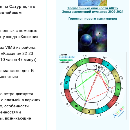
 на Сатурне, что
Треугольники опасности АКСБ
Зоны извержений вулканов 2009-2024
вропейском
Гороскоп нового тысячелетия
олненных с помощью
ту зонда «Кассини».
ых VIMS из района
 «Кассини» 22-23
10 часов 47 минут).
рнианского дня. В
ъясняться
о ветра движутся
 с плазмой в верхних
х, особенности
обенностями
ны, возникающие