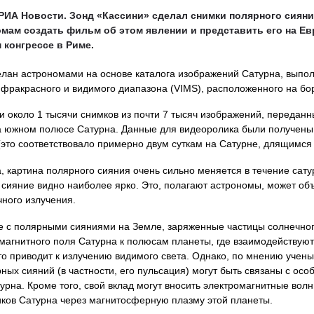
РИА Новости. Зонд «Кассини» сделал снимки полярного сияния
мам создать фильм об этом явлении и представить его на Е
 конгрессе в Риме.
елан астрономами на основе каталога изображений Сатурна, вып
фракрасного и видимого диапазона (VIMS), расположенного на бор
 около 1 тысячи снимков из почти 7 тысяч изображений, переданн
а южном полюсе Сатурна. Данные для видеоролика были получены
(это соответствовало примерно двум суткам на Сатурне, длящимся 
, картина полярного сияния очень сильно меняется в течение сату
 сияние видно наиболее ярко. Это, полагают астрономы, может об
ного излучения.
чае с полярными сияниями на Земле, заряженные частицы солнечног
агнитного поля Сатурна к полюсам планеты, где взаимодействуют
о приводит к излучению видимого света. Однако, по мнению учены
ных сияний (в частности, его пульсация) могут быть связаны с ос
урна. Кроме того, свой вклад могут вносить электромагнитные вол
иков Сатурна через магнитосферную плазму этой планеты.