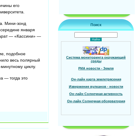
ичины его
ниверситета.
а. Мини-зонд
Поиск
в середине января
парат — «Кассини» —
ие, подобное
Система мониторинга окружающей
лнило весь полярный
среды
-минутному циклу.
РИА новости - Земля
а — тогда это
Он-лайн карта землетрясения
Извержение вулканов - новости
Он-лайн Солнечная активность
Он-лайн Солнечная обсерватория