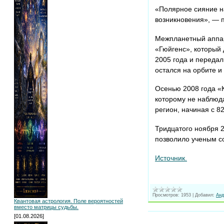
«Полярное сияние н
возникновения», — п
Межпланетный аппар
«Гюйгенс», который 
2005 года и переда
остался на орбите и
Осенью 2008 года «
которому не наблюд
регион, начиная с 8
Тридцатого ноября 2
позволило ученым с
Источник.
Просмотров:
1953
|
Добавил:
Анд
Подробнее:
http://ne
Квантовая астрология. Поле вероятностей
вместо матрицы судьбы.
[01.08.2026]