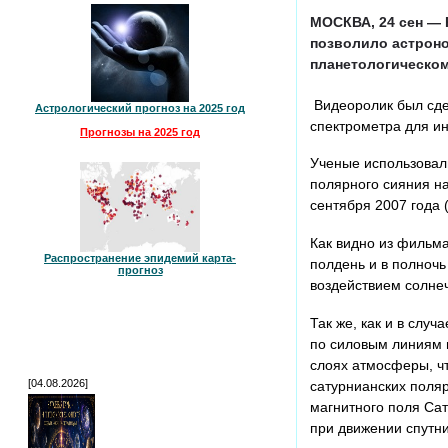
МОСКВА, 24 сен — 
позволило астроно
планетологическом
Видеоролик был сд
Астрологический прогноз на 2025 год
спектрометра для ин
Прогнозы на 2025 год
Ученые использовали
полярного сияния н
сентября 2007 года 
Как видно из фильма
Распространение эпидемий карта-
полдень и в полночь
прогноз
воздействием солнеч
Так же, как и в слу
по силовым линиям м
слоях атмосферы, чт
[04.08.2026]
сатурнианских поляр
магнитного поля Сат
при движении спутн