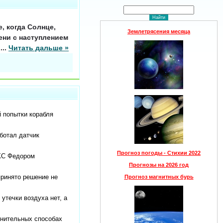
, когда Солнце,
Землетрясения месяца
ени с наступлением
.
...
Читать дальше »
й попытки корабля
ботал датчик
Прогноз погоды - Стихии 2022
МКС Федором
Прогнозы на 2026 год
принято решение не
Прогноз магнитных бурь
утечки воздуха нет, а
лнительных способах