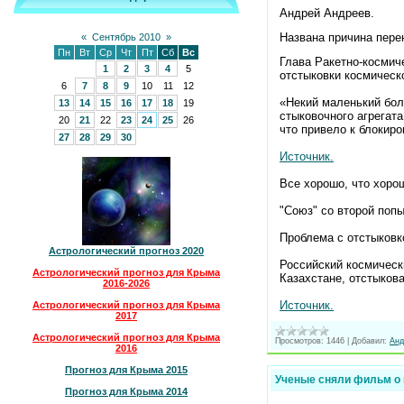
Андрей Андреев.
Названа причина пере
«
Сентябрь 2010
»
Пн
Вт
Ср
Чт
Пт
Сб
Вс
Глава Ракетно-космич
1
2
3
4
5
отстыковки космическ
6
7
8
9
10
11
12
«Некий маленький бол
13
14
15
16
17
18
19
стыковочного агрегата
20
21
22
23
24
25
26
что привело к блокир
27
28
29
30
Источник.
Все хорошо, что хоро
"Союз" со второй поп
Проблема с отстыковк
Астрологический прогноз 2020
Российский космическ
Астрологический прогноз для Крыма
Казахстане, отстыков
2016-2026
Источник.
Астрологический прогноз для Крыма
2017
Подробнее:
Астрологический прогноз для Крыма
Просмотров:
1446
|
Добавил:
Анд
http://news.mail.ru/socie
2016
Прогноз для Крыма 2015
Ученые сняли фильм о 
Прогноз для Крыма 2014