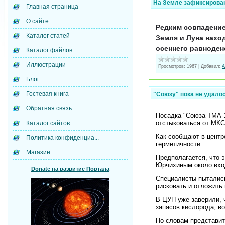
На Земле зафиксирова
Главная страница
О сайте
Редким совпадение
Каталог статей
Земля и Луна нахо
осеннего равноден
Каталог файлов
Иллюстрации
Просмотров:
1967
|
Добавил:
А
Блог
Гостевая книга
"Союзу" пока не удало
Обратная связь
Посадка "Союза ТМА-1
отстыковаться от МКС
Каталог сайтов
Как сообщают в центр
Политика конфиденциа...
герметичности.
Магазин
Предполагается, что 
Юрчихиным около вход
Donate на развитие Портала
Специалисты пытались
рисковать и отложить
В ЦУП уже заверили, ч
запасов кислорода, во
По словам представит