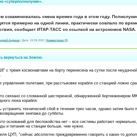
но «суперполнолуние».
м ознаменовалась смена времен года в этом году. Полнолуние
дятся примерно на одной линии, практически совпало по врем
ствия, сообщает ИТАР-ТАСС со ссылкой на астрономов NASA
ндрей-Андреев
|
Дата:
24.09.2010
|
Комментарии (0)
сь вернуться на Землю.
8" с тремя космонавтами на борту перенесена на сутки после неудачно
.
е управления полетами, при расстыковке корабля со станцией ложно сра
это связано со сломанной шестеренкой, обнаруженной бортинженером 
ного люка корабля.
 устранить технический сбой в течение трех часов, однако затем было 
 возвращение экипажа до субботы.
то оснований для беспокойства нет – все системы работают нормально, 
ды и питания на станции больше, чем нужно.
еля ЦУП, "сейчас абсолютно преждевременно говорить о каких-то допо