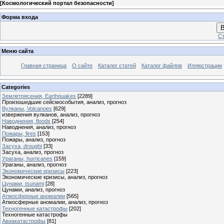
[
Космологический портал безопасности
]
Форма входа
В
Ст
Меню сайта
Главная страница
О сайте
Каталог статей
Каталог файлов
Иллюстрации
Categories
Землетрясения, Earthquakes
[2289]
Произошедшие сейсмособытия, анализ, прогноз
Вулканы, Volcanoes
[629]
извержения вулканов, анализ, прогноз
Наводнения, floods
[254]
Наводнения, анализ, прогноз
Пожары, fires
[153]
Пожары, анализ, прогноз
Засуха, drought
[33]
Засуха, анализ, прогноз
Ураганы, hurricanes
[159]
Ураганы, анализ, прогноз
Экономические кризисы
[223]
Экономические кризисы, анализ, прогноз
Цунами, tsunami
[28]
Цунами, анализ, прогноз
Атмосферные аномалии
[565]
Атмосферные аномалии, анализ, прогноз
Техногенные катастрофы
[202]
Техногенные катастрофы
Авиакатастрофы
[81]