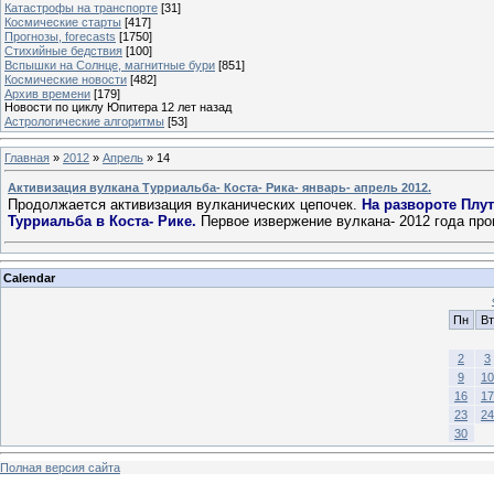
Катастрофы на транспорте
[31]
Космические старты
[417]
Прогнозы, forecasts
[1750]
Стихийные бедствия
[100]
Вспышки на Солнце, магнитные бури
[851]
Космические новости
[482]
Архив времени
[179]
Новости по циклу Юпитера 12 лет назад
Астрологические алгоритмы
[53]
Главная
»
2012
»
Апрель
»
14
Активизация вулкана Турриальба- Коста- Рика- январь- апрель 2012.
Продолжается активизация вулканических цепочек.
На развороте Плут
Турриальба в Коста- Рике.
Первое извержение вулкана- 2012 года пр
Calendar
Пн
Вт
2
3
9
10
16
17
23
24
30
Полная версия сайта