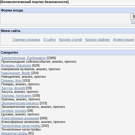
[
Космологический портал безопасности
]
Форма входа
В
Ст
Меню сайта
Главная страница
О сайте
Каталог статей
Каталог файлов
Иллюстрации
Categories
Землетрясения, Earthquakes
[2289]
Произошедшие сейсмособытия, анализ, прогноз
Вулканы, Volcanoes
[629]
извержения вулканов, анализ, прогноз
Наводнения, floods
[254]
Наводнения, анализ, прогноз
Пожары, fires
[153]
Пожары, анализ, прогноз
Засуха, drought
[33]
Засуха, анализ, прогноз
Ураганы, hurricanes
[159]
Ураганы, анализ, прогноз
Экономические кризисы
[223]
Экономические кризисы, анализ, прогноз
Цунами, tsunami
[28]
Цунами, анализ, прогноз
Атмосферные аномалии
[565]
Атмосферные аномалии, анализ, прогноз
Техногенные катастрофы
[202]
Техногенные катастрофы
Авиакатастрофы
[81]