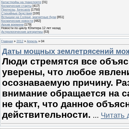
Катастрофы на транспорте
[31]
Космические старты
[417]
Прогнозы, forecasts
[1750]
Стихийные бедствия
[100]
Вспышки на Солнце, магнитные бури
[851]
Космические новости
[482]
Архив времени
[179]
Новости по циклу Юпитера 12 лет назад
Астрологические алгоритмы
[53]
Главная
»
2012
»
Апрель
»
04
Даты мощных землетрясений мож
Люди стремятся все объясн
уверены, что любое явлен
осознаваемую причину. Ра
внимание обращается на с
не факт, что данное объяс
действительности.
...
Читать 