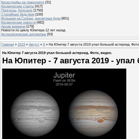
Катастрофы на транспорте
[31]
Космические старты
[417]
Прогнозы, forecasts
[1750]
Стихийные бедствия
[100]
Вспышки на Солнце, магнитные бури
[851]
Космические новости
[482]
Архив времени
[179]
Новости по циклу Юпитера 12 лет назад
Астрологические алгоритмы
[53]
Главная
»
2019
»
Август
»
8
» На Юпитер 7 августа 2019 упал большой астероид. Фото
На Юпитер 7 августа 2019 упал большой астероид. Фото, видео.
На Юпитер - 7 августа 2019 - упа