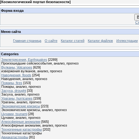
[
Космологический портал безопасности
]
Форма входа
В
Ст
Меню сайта
Главная страница
О сайте
Каталог статей
Каталог файлов
Иллюстрации
Categories
Землетрясения, Earthquakes
[2289]
Произошедшие сейсмособытия, анализ, прогноз
Вулканы, Volcanoes
[629]
извержения вулканов, анализ, прогноз
Наводнения, floods
[254]
Наводнения, анализ, прогноз
Пожары, fires
[153]
Пожары, анализ, прогноз
Засуха, drought
[33]
Засуха, анализ, прогноз
Ураганы, hurricanes
[159]
Ураганы, анализ, прогноз
Экономические кризисы
[223]
Экономические кризисы, анализ, прогноз
Цунами, tsunami
[28]
Цунами, анализ, прогноз
Атмосферные аномалии
[565]
Атмосферные аномалии, анализ, прогноз
Техногенные катастрофы
[202]
Техногенные катастрофы
Авиакатастрофы
[81]