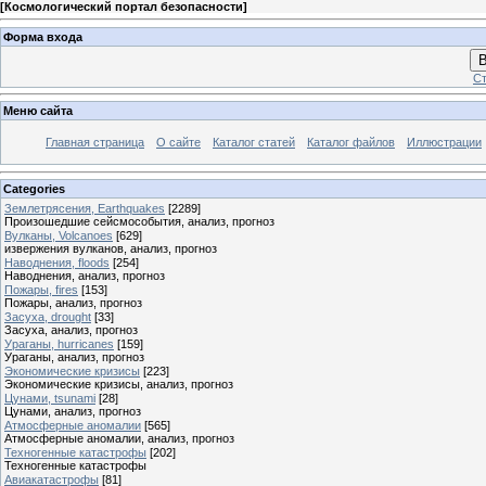
[
Космологический портал безопасности
]
Форма входа
В
Ст
Меню сайта
Главная страница
О сайте
Каталог статей
Каталог файлов
Иллюстрации
Categories
Землетрясения, Earthquakes
[2289]
Произошедшие сейсмособытия, анализ, прогноз
Вулканы, Volcanoes
[629]
извержения вулканов, анализ, прогноз
Наводнения, floods
[254]
Наводнения, анализ, прогноз
Пожары, fires
[153]
Пожары, анализ, прогноз
Засуха, drought
[33]
Засуха, анализ, прогноз
Ураганы, hurricanes
[159]
Ураганы, анализ, прогноз
Экономические кризисы
[223]
Экономические кризисы, анализ, прогноз
Цунами, tsunami
[28]
Цунами, анализ, прогноз
Атмосферные аномалии
[565]
Атмосферные аномалии, анализ, прогноз
Техногенные катастрофы
[202]
Техногенные катастрофы
Авиакатастрофы
[81]