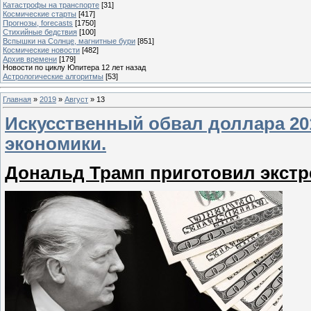
Катастрофы на транспорте
[31]
Космические старты
[417]
Прогнозы, forecasts
[1750]
Стихийные бедствия
[100]
Вспышки на Солнце, магнитные бури
[851]
Космические новости
[482]
Архив времени
[179]
Новости по циклу Юпитера 12 лет назад
Астрологические алгоритмы
[53]
Главная
»
2019
»
Август
»
13
Искусственный обвал доллара 20
экономики.
Дональд Трамп приготовил экстр