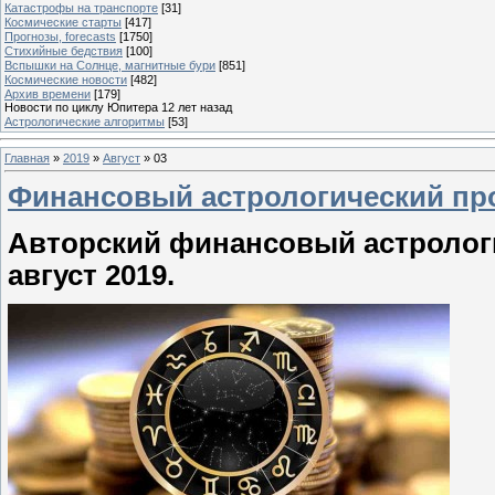
Катастрофы на транспорте
[31]
Космические старты
[417]
Прогнозы, forecasts
[1750]
Стихийные бедствия
[100]
Вспышки на Солнце, магнитные бури
[851]
Космические новости
[482]
Архив времени
[179]
Новости по циклу Юпитера 12 лет назад
Астрологические алгоритмы
[53]
Главная
»
2019
»
Август
»
03
Финансовый астрологический прог
Авторский финансовый астрологи
август 2019.