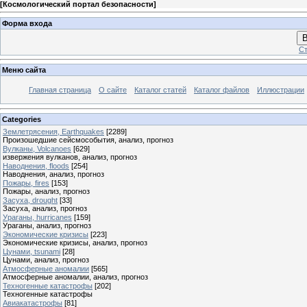
[
Космологический портал безопасности
]
Форма входа
В
Ст
Меню сайта
Главная страница
О сайте
Каталог статей
Каталог файлов
Иллюстрации
Categories
Землетрясения, Earthquakes
[2289]
Произошедшие сейсмособытия, анализ, прогноз
Вулканы, Volcanoes
[629]
извержения вулканов, анализ, прогноз
Наводнения, floods
[254]
Наводнения, анализ, прогноз
Пожары, fires
[153]
Пожары, анализ, прогноз
Засуха, drought
[33]
Засуха, анализ, прогноз
Ураганы, hurricanes
[159]
Ураганы, анализ, прогноз
Экономические кризисы
[223]
Экономические кризисы, анализ, прогноз
Цунами, tsunami
[28]
Цунами, анализ, прогноз
Атмосферные аномалии
[565]
Атмосферные аномалии, анализ, прогноз
Техногенные катастрофы
[202]
Техногенные катастрофы
Авиакатастрофы
[81]