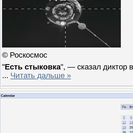
© Роскосмос
"
Есть стыковка
", — сказал диктор
...
Читать дальше »
Calendar
Пн
Вт
5
6
12
13
19
20
26
27