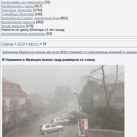
Катастрофы на транспорте
[31]
Космические старты
[417]
Прогнозы, forecasts
[1750]
Стихийные бедствия
[100]
Вспышки на Солнце, магнитные бури
[851]
Космические новости
[482]
Архив времени
[179]
Новости по циклу Юпитера 12 лет назад
Астрологические алгоритмы
[53]
Главная
»
2019
»
Август
»
19
Западная Европа в конце августа 2019 страдает от проливных дождей и сильно
В Германии и Франции выпал град размером со сливу.