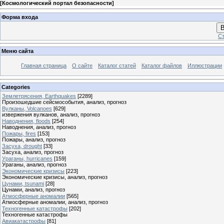
[
Космологический портал безопасности
]
Форма входа
В
Ст
Меню сайта
Главная страница
О сайте
Каталог статей
Каталог файлов
Иллюстрации
Categories
Землетрясения, Earthquakes
[2289]
Произошедшие сейсмособытия, анализ, прогноз
Вулканы, Volcanoes
[629]
извержения вулканов, анализ, прогноз
Наводнения, floods
[254]
Наводнения, анализ, прогноз
Пожары, fires
[153]
Пожары, анализ, прогноз
Засуха, drought
[33]
Засуха, анализ, прогноз
Ураганы, hurricanes
[159]
Ураганы, анализ, прогноз
Экономические кризисы
[223]
Экономические кризисы, анализ, прогноз
Цунами, tsunami
[28]
Цунами, анализ, прогноз
Атмосферные аномалии
[565]
Атмосферные аномалии, анализ, прогноз
Техногенные катастрофы
[202]
Техногенные катастрофы
Авиакатастрофы
[81]