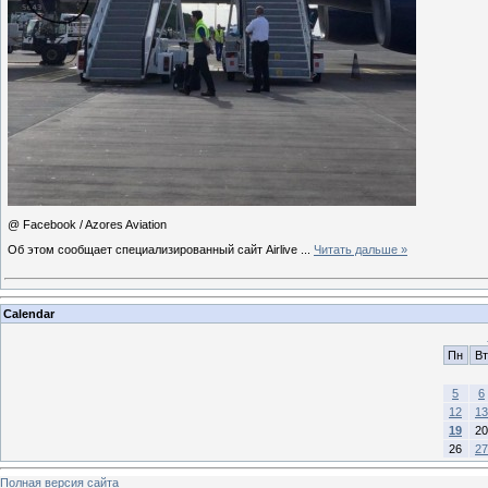
@ Facebook / Azores Aviation
Об этом сообщает специализированный сайт Airlive
...
Читать дальше »
Calendar
Пн
Вт
5
6
12
13
19
20
26
27
Полная версия сайта