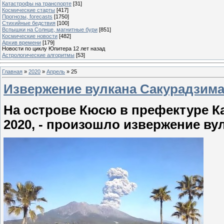
Катастрофы на транспорте
[31]
Космические старты
[417]
Прогнозы, forecasts
[1750]
Стихийные бедствия
[100]
Вспышки на Солнце, магнитные бури
[851]
Космические новости
[482]
Архив времени
[179]
Новости по циклу Юпитера 12 лет назад
Астрологические алгоритмы
[53]
Главная
»
2020
»
Апрель
»
25
Извержение вулкана Сакурадзима 
На острове Кюсю в префектуре Ка
2020, - произошло извержение ву