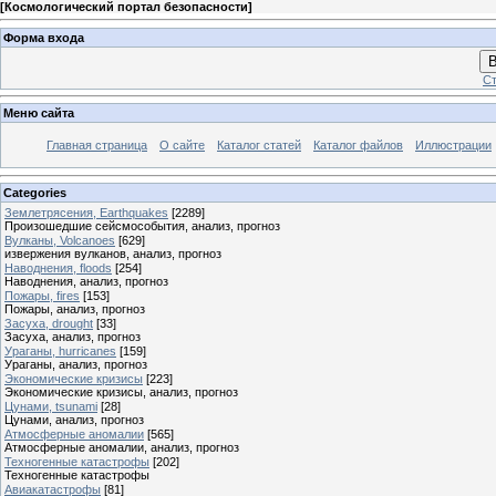
[
Космологический портал безопасности
]
Форма входа
В
Ст
Меню сайта
Главная страница
О сайте
Каталог статей
Каталог файлов
Иллюстрации
Categories
Землетрясения, Earthquakes
[2289]
Произошедшие сейсмособытия, анализ, прогноз
Вулканы, Volcanoes
[629]
извержения вулканов, анализ, прогноз
Наводнения, floods
[254]
Наводнения, анализ, прогноз
Пожары, fires
[153]
Пожары, анализ, прогноз
Засуха, drought
[33]
Засуха, анализ, прогноз
Ураганы, hurricanes
[159]
Ураганы, анализ, прогноз
Экономические кризисы
[223]
Экономические кризисы, анализ, прогноз
Цунами, tsunami
[28]
Цунами, анализ, прогноз
Атмосферные аномалии
[565]
Атмосферные аномалии, анализ, прогноз
Техногенные катастрофы
[202]
Техногенные катастрофы
Авиакатастрофы
[81]