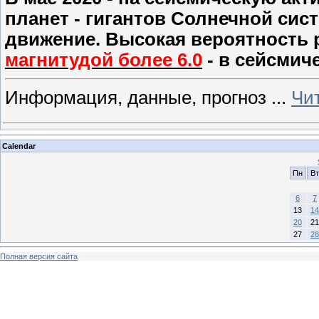
планет - гигантов Солнечной сис
движение. Высокая вероятность 
магнитудой более 6.0
- в сейсмич
Информация, данные, прогноз
...
Чи
Calendar
Пн
Вт
6
7
13
14
20
21
27
28
Полная версия сайта