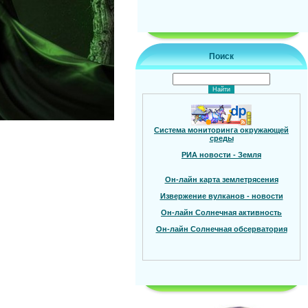
Поиск
Система мониторинга окружающей
среды
РИА новости - Земля
Он-лайн карта землетрясения
Извержение вулканов - новости
Он-лайн Солнечная активность
Он-лайн Солнечная обсерватория