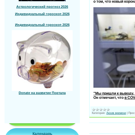
о том, что новый коро
Астрологический прогноз 2026
Индивидуальный гороскоп 2026
Индивидуальный гороскоп 2026
Donate на развитие Портала
"Мы пришли к выводу,
Он отмечает, что
в COV
Категория:
Архив времени
|
Прос
Календарь