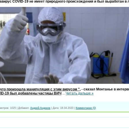
навирус COVID-19 не имеет природного происхождения и был выработан в 
 что произошла манипуляция с этим вирусом "
, - сказал Монтанье в инте
ID-19 был добавлены частицы ВИЧ
...
Читать дальше »
мотров:
1025
|
Добавил:
Андрей-Андреев
|
Дата:
18.04.2020
|
Комментарии (0)