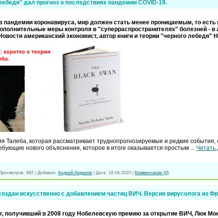
лебедя" дал прогноз о последствиях пандемии COVID-19.
из пандемии коронавируса, мир должен стать менее проницаемым, то есть
ополнительные меры контроля в "суперраспространителях" болезней - в 
Новости американский экономист, автор книги и теории "черного лебедя" 
рия Талеба, которая рассматривает труднопрогнозируемые и редкие события
ребующие нового объяснения, которое в итоге оказывается простым
...
Читать
Просмотров:
682
|
Добавил:
Андрей-Андреев
|
Дата:
18.04.2020
|
Комментарии (0)
создан искусственно с добавлением частиц ВИЧ. Версия вирусолога из Фр
г, получивший в 2008 году Нобелевскую премию за открытие ВИЧ, Люк Мо