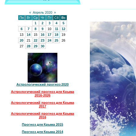
«
Апрель 2020
»
Пн
Вт
Ср
Чт
Пт
Сб
Вс
1
2
3
4
5
6
7
8
9
10
11
12
13
14
15
16
17
18
19
20
21
22
23
24
25
26
27
28
29
30
Астрологический прогноз 2020
Астрологический прогноз для Крыма
2016-2026
Астрологический прогноз для Крыма
2017
Астрологический прогноз для Крыма
2016
Прогноз для Крыма 2015
Прогноз для Крыма 2014