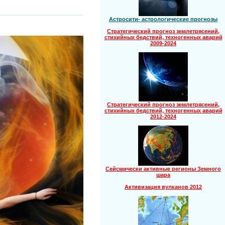
Астросити- астрологические прогнозы
Стратегический прогноз землетрясений,
стихийных бедствий, техногенных аварий
2009-2024
Стратегический прогноз землетрясений,
стихийных бедствий, техногенных аварий
2012-2024
Сейсмически активные регионы Земного
шара
Активизация вулканов 2012