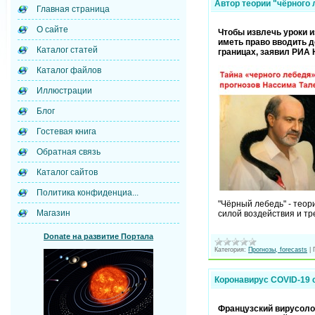
Автор теории "чёрного 
Главная страница
О сайте
Чтобы извлечь уроки 
иметь право вводить д
Каталог статей
границах, заявил РИА 
Каталог файлов
Иллюстрации
Блог
Гостевая книга
Обратная связь
Каталог сайтов
Политика конфиденциа...
"Чёрный лебедь" - тео
Магазин
силой воздействия и т
Donate на развитие Портала
Категория:
Прогнозы, forecasts
|
Коронавирус COVID-19 
Французский вирусоло