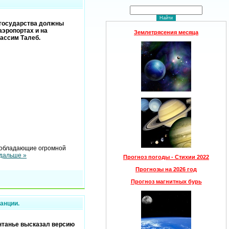
 государства должны
аэропортах и на
Землетрясения месяца
Нассим Талеб.
, обладающие огромной
 дальше »
Прогноз погоды - Стихии 2022
Прогнозы на 2026 год
Прогноз магнитных бурь
анции.
нтанье высказал версию