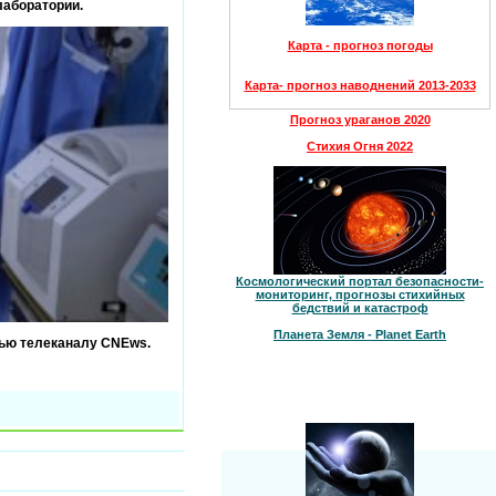
лаборатории.
Карта - прогноз погоды
Карта- прогноз наводнений 2013-2033
Прогноз ураганов 2020
Стихия Огня 2022
Космологический портал безопасности-
мониторинг, прогнозы стихийных
бедствий и катастроф
Планета Земля - Planet Earth
рвью телеканалу CNEws.