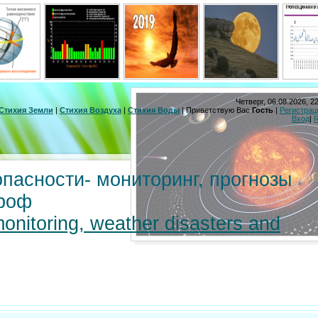
Четверг, 06.08.2026, 2
Стихия Земли
|
Стихия Воздуха
|
Стихия Воды
|
Приветствую Вас
Гость
|
Регистрац
Вход
|
пасности- мониторинг, прогнозы
троф
monitoring, weather disasters and