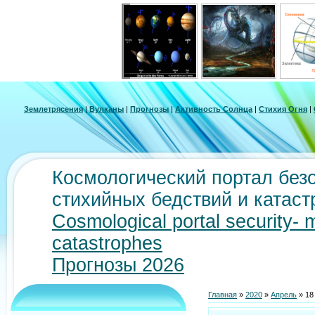
Землетрясения
|
Вулканы
|
Прогнозы
|
Активность Солнца
|
Стихия Огня
|
Космологический портал безо
стихийных бедствий и катас
Cosmological portal security- 
catastrophes
Прогнозы 2026
Главная
»
2020
»
Апрель
»
18