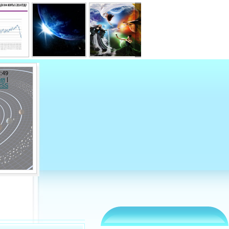
2:49
ия
|
RSS