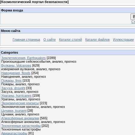
[
Космологический портал безопасности
]
Форма входа
В
Ст
Меню сайта
Главная страница
О сайте
Каталог статей
Каталог файлов
Иллюстрации
Categories
Землетрясения, Earthquakes
[2289]
Произошедшие сейсмособытия, анализ, прогноз
Вулканы, Volcanoes
[629]
извержения вулканов, анализ, прогноз
Наводнения, floods
[254]
Наводнения, анализ, прогноз
Пожары, fires
[153]
Пожары, анализ, прогноз
Засуха, drought
[33]
Засуха, анализ, прогноз
Ураганы, hurricanes
[159]
Ураганы, анализ, прогноз
Экономические кризисы
[223]
Экономические кризисы, анализ, прогноз
Цунами, tsunami
[28]
Цунами, анализ, прогноз
Атмосферные аномалии
[565]
Атмосферные аномалии, анализ, прогноз
Техногенные катастрофы
[202]
Техногенные катастрофы
Авиакатастрофы
[81]