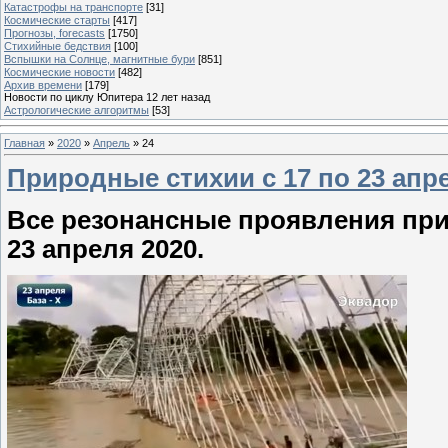
Катастрофы на транспорте
[31]
Космические старты
[417]
Прогнозы, forecasts
[1750]
Стихийные бедствия
[100]
Вспышки на Солнце, магнитные бури
[851]
Космические новости
[482]
Архив времени
[179]
Новости по циклу Юпитера 12 лет назад
Астрологические алгоритмы
[53]
Главная
»
2020
»
Апрель
»
24
Природные стихии с 17 по 23 апр
Все резонансные проявления при
23 апреля 2020.