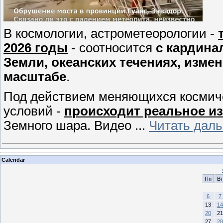
В космологии, астрометеорологии -
2026 годы
- соотносится
с кардина
Земли, океанских течениях, изме
масштабе
.
Под действием меняющихся космиче
условий -
происходит реальное и
Земного шара. Видео
...
Читать дал
Calendar
Пн
Вт
6
7
13
14
20
21
27
28