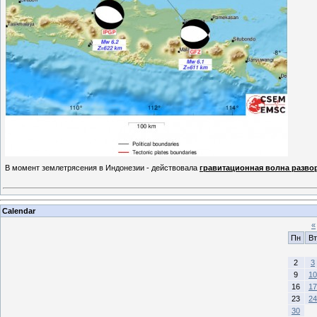
В момент землетрясения в Индонезии - действовала
гравитационная волна разво
Calendar
«
Пн
Вт
2
3
9
10
16
17
23
24
30