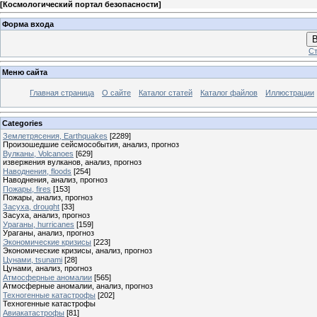
[
Космологический портал безопасности
]
Форма входа
В
Ст
Меню сайта
Главная страница
О сайте
Каталог статей
Каталог файлов
Иллюстрации
Categories
Землетрясения, Earthquakes
[2289]
Произошедшие сейсмособытия, анализ, прогноз
Вулканы, Volcanoes
[629]
извержения вулканов, анализ, прогноз
Наводнения, floods
[254]
Наводнения, анализ, прогноз
Пожары, fires
[153]
Пожары, анализ, прогноз
Засуха, drought
[33]
Засуха, анализ, прогноз
Ураганы, hurricanes
[159]
Ураганы, анализ, прогноз
Экономические кризисы
[223]
Экономические кризисы, анализ, прогноз
Цунами, tsunami
[28]
Цунами, анализ, прогноз
Атмосферные аномалии
[565]
Атмосферные аномалии, анализ, прогноз
Техногенные катастрофы
[202]
Техногенные катастрофы
Авиакатастрофы
[81]