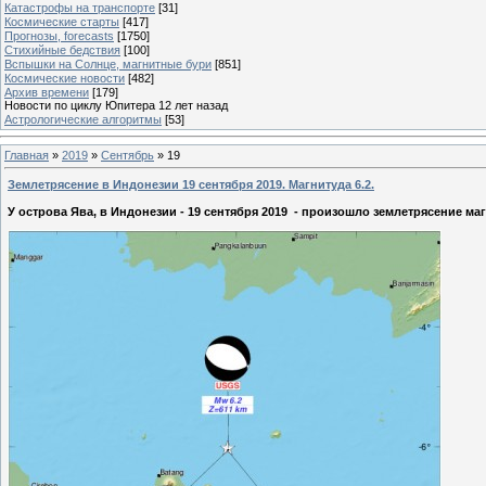
Катастрофы на транспорте
[31]
Космические старты
[417]
Прогнозы, forecasts
[1750]
Стихийные бедствия
[100]
Вспышки на Солнце, магнитные бури
[851]
Космические новости
[482]
Архив времени
[179]
Новости по циклу Юпитера 12 лет назад
Астрологические алгоритмы
[53]
Главная
»
2019
»
Сентябрь
»
19
Землетрясение в Индонезии 19 сентября 2019. Магнитуда 6.2.
У острова Ява, в Индонезии - 19 сентября 2019 - произошло землетрясение магн