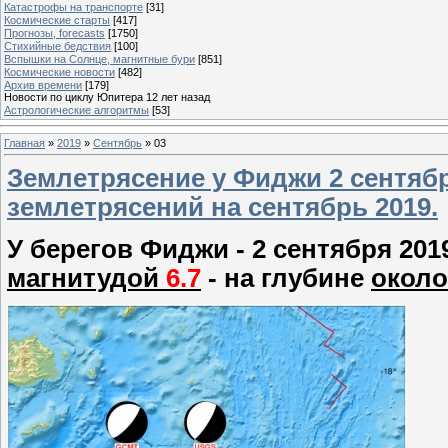
Катастрофы на транспорте
[31]
Космические старты
[417]
Прогнозы, forecasts
[1750]
Стихийные бедствия
[100]
Вспышки на Солнце, магнитные бури
[851]
Космические новости
[482]
Архив времени
[179]
Новости по циклу Юпитера 12 лет назад
Астрологические алгоритмы
[53]
Главная
»
2019
»
Сентябрь
»
03
Землетрясение у Фиджи 2 сентября
землетрясений на сентябрь 2019.
У берегов Фиджи - 2 сентября 20
магнитудой
6.7
- на глубине
окол