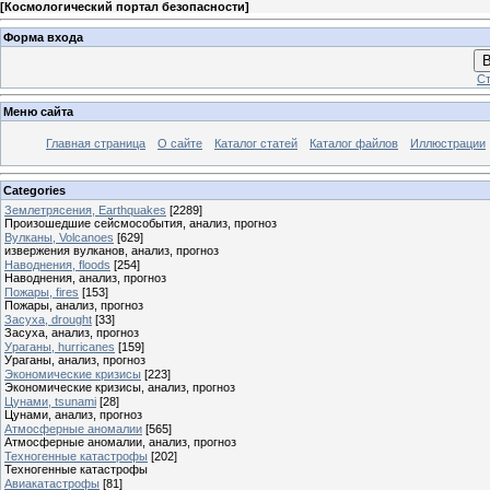
[
Космологический портал безопасности
]
Форма входа
В
Ст
Меню сайта
Главная страница
О сайте
Каталог статей
Каталог файлов
Иллюстрации
Categories
Землетрясения, Earthquakes
[2289]
Произошедшие сейсмособытия, анализ, прогноз
Вулканы, Volcanoes
[629]
извержения вулканов, анализ, прогноз
Наводнения, floods
[254]
Наводнения, анализ, прогноз
Пожары, fires
[153]
Пожары, анализ, прогноз
Засуха, drought
[33]
Засуха, анализ, прогноз
Ураганы, hurricanes
[159]
Ураганы, анализ, прогноз
Экономические кризисы
[223]
Экономические кризисы, анализ, прогноз
Цунами, tsunami
[28]
Цунами, анализ, прогноз
Атмосферные аномалии
[565]
Атмосферные аномалии, анализ, прогноз
Техногенные катастрофы
[202]
Техногенные катастрофы
Авиакатастрофы
[81]