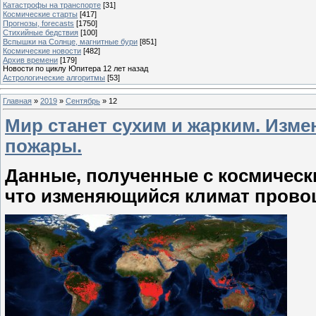
Катастрофы на транспорте
[31]
Космические старты
[417]
Прогнозы, forecasts
[1750]
Стихийные бедствия
[100]
Вспышки на Солнце, магнитные бури
[851]
Космические новости
[482]
Архив времени
[179]
Новости по циклу Юпитера 12 лет назад
Астрологические алгоритмы
[53]
Главная
»
2019
»
Сентябрь
»
12
Мир станет сухим и жарким. Изм
пожары.
Данные, полученные с космически
что изменяющийся климат прово