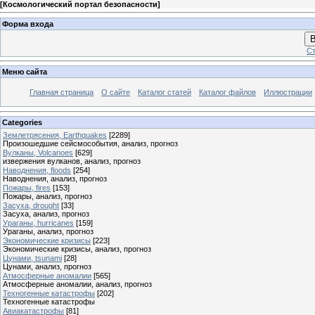
[
Космологический портал безопасности
]
Форма входа
В
Ст
Меню сайта
Главная страница
О сайте
Каталог статей
Каталог файлов
Иллюстрации
Categories
Землетрясения, Earthquakes
[2289]
Произошедшие сейсмособытия, анализ, прогноз
Вулканы, Volcanoes
[629]
извержения вулканов, анализ, прогноз
Наводнения, floods
[254]
Наводнения, анализ, прогноз
Пожары, fires
[153]
Пожары, анализ, прогноз
Засуха, drought
[33]
Засуха, анализ, прогноз
Ураганы, hurricanes
[159]
Ураганы, анализ, прогноз
Экономические кризисы
[223]
Экономические кризисы, анализ, прогноз
Цунами, tsunami
[28]
Цунами, анализ, прогноз
Атмосферные аномалии
[565]
Атмосферные аномалии, анализ, прогноз
Техногенные катастрофы
[202]
Техногенные катастрофы
Авиакатастрофы
[81]