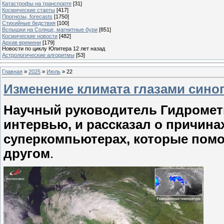
Катастрофы на транспорте
[31]
Космические старты
[417]
Прогнозы, forecasts
[1750]
Стихийные бедствия
[100]
Вспышки на Солнце, магнитные бури
[851]
Космические новости
[482]
Архив времени
[179]
Новости по циклу Юпитера 12 лет назад
Астрологические алгоритмы
[53]
Главная
»
2025
»
Июль
»
22
Изменение климата глазами синоп
Научный руководитель Гидромет
интервью, и рассказал о причина
суперкомпьютерах, которые помо
другом
.