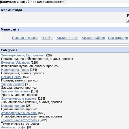
[
Космологический портал безопасности
]
Форма входа
В
Ст
Меню сайта
Главная страница
О сайте
Каталог статей
Каталог файлов
Иллюстрации
Categories
Землетрясения, Earthquakes
[2289]
Произошедшие сейсмособытия, анализ, прогноз
Вулканы, Volcanoes
[629]
извержения вулканов, анализ, прогноз
Наводнения, floods
[254]
Наводнения, анализ, прогноз
Пожары, fires
[153]
Пожары, анализ, прогноз
Засуха, drought
[33]
Засуха, анализ, прогноз
Ураганы, hurricanes
[159]
Ураганы, анализ, прогноз
Экономические кризисы
[223]
Экономические кризисы, анализ, прогноз
Цунами, tsunami
[28]
Цунами, анализ, прогноз
Атмосферные аномалии
[565]
Атмосферные аномалии, анализ, прогноз
Техногенные катастрофы
[202]
Техногенные катастрофы
Авиакатастрофы
[81]