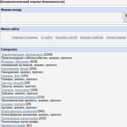
[
Космологический портал безопасности
]
Форма входа
В
Ст
Меню сайта
Главная страница
О сайте
Каталог статей
Каталог файлов
Иллюстрации
Categories
Землетрясения, Earthquakes
[2289]
Произошедшие сейсмособытия, анализ, прогноз
Вулканы, Volcanoes
[629]
извержения вулканов, анализ, прогноз
Наводнения, floods
[254]
Наводнения, анализ, прогноз
Пожары, fires
[153]
Пожары, анализ, прогноз
Засуха, drought
[33]
Засуха, анализ, прогноз
Ураганы, hurricanes
[159]
Ураганы, анализ, прогноз
Экономические кризисы
[223]
Экономические кризисы, анализ, прогноз
Цунами, tsunami
[28]
Цунами, анализ, прогноз
Атмосферные аномалии
[565]
Атмосферные аномалии, анализ, прогноз
Техногенные катастрофы
[202]
Техногенные катастрофы
Авиакатастрофы
[81]