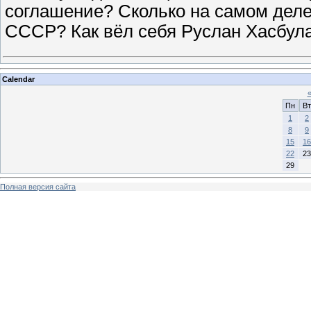
соглашение? Сколько на самом деле
СССР? Как вёл себя Руслан Хасбул
Calendar
Пн
Вт
1
2
8
9
15
16
22
23
29
Полная версия сайта