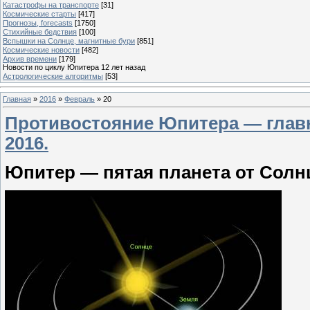
Катастрофы на транспорте
[31]
Космические старты
[417]
Прогнозы, forecasts
[1750]
Стихийные бедствия
[100]
Вспышки на Солнце, магнитные бури
[851]
Космические новости
[482]
Архив времени
[179]
Новости по циклу Юпитера 12 лет назад
Астрологические алгоритмы
[53]
Главная
»
2016
»
Февраль
»
20
Противостояние Юпитера — глав
2016.
Юпитер — пятая планета от Солн