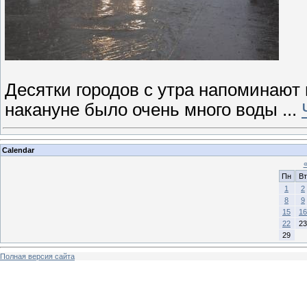
Десятки городов с утра напоминают г
накануне было очень много воды
...
Calendar
Пн
Вт
1
2
8
9
15
16
22
23
29
Полная версия сайта