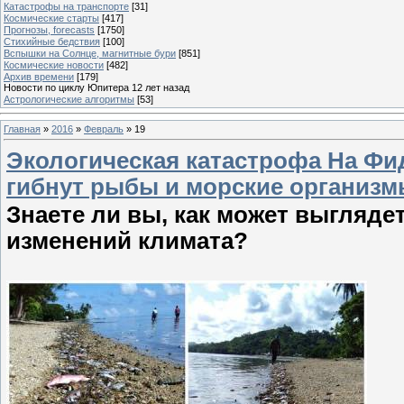
Катастрофы на транспорте
[31]
Космические старты
[417]
Прогнозы, forecasts
[1750]
Стихийные бедствия
[100]
Вспышки на Солнце, магнитные бури
[851]
Космические новости
[482]
Архив времени
[179]
Новости по циклу Юпитера 12 лет назад
Астрологические алгоритмы
[53]
Главная
»
2016
»
Февраль
»
19
Экологическая катастрофа На Фи
гибнут рыбы и морские организм
Знаете ли вы, как может выгляд
изменений климата?