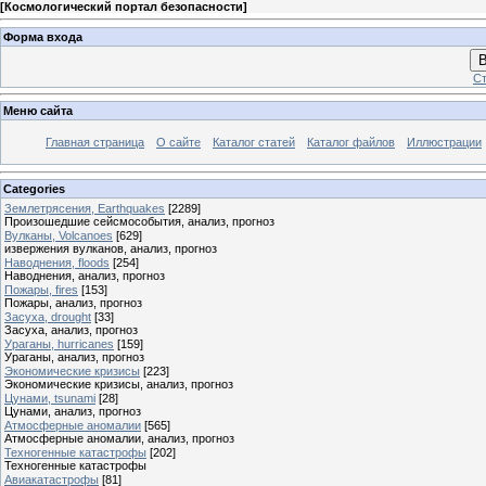
[
Космологический портал безопасности
]
Форма входа
В
Ст
Меню сайта
Главная страница
О сайте
Каталог статей
Каталог файлов
Иллюстрации
Categories
Землетрясения, Earthquakes
[2289]
Произошедшие сейсмособытия, анализ, прогноз
Вулканы, Volcanoes
[629]
извержения вулканов, анализ, прогноз
Наводнения, floods
[254]
Наводнения, анализ, прогноз
Пожары, fires
[153]
Пожары, анализ, прогноз
Засуха, drought
[33]
Засуха, анализ, прогноз
Ураганы, hurricanes
[159]
Ураганы, анализ, прогноз
Экономические кризисы
[223]
Экономические кризисы, анализ, прогноз
Цунами, tsunami
[28]
Цунами, анализ, прогноз
Атмосферные аномалии
[565]
Атмосферные аномалии, анализ, прогноз
Техногенные катастрофы
[202]
Техногенные катастрофы
Авиакатастрофы
[81]