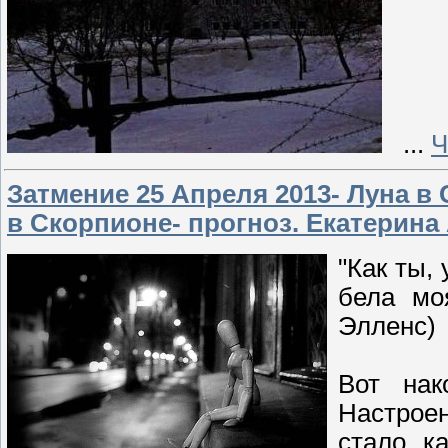
...
Ч
Затмение 25 Апреля 2013- Луна в
в Скорпионе- прогноз. Екатерина
"Кaк ты,
белa мо
Элленс)
Вот нак
Настрое
стало к