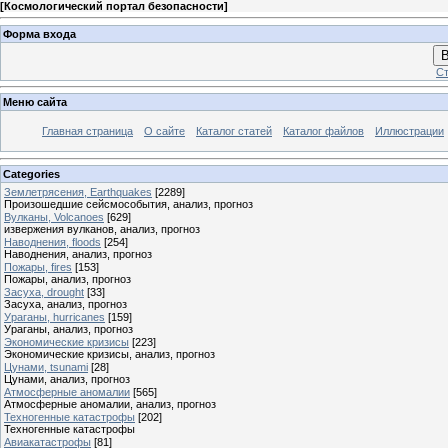
[
Космологический портал безопасности
]
Форма входа
В
Ст
Меню сайта
Главная страница
О сайте
Каталог статей
Каталог файлов
Иллюстрации
Categories
Землетрясения, Earthquakes
[2289]
Произошедшие сейсмособытия, анализ, прогноз
Вулканы, Volcanoes
[629]
извержения вулканов, анализ, прогноз
Наводнения, floods
[254]
Наводнения, анализ, прогноз
Пожары, fires
[153]
Пожары, анализ, прогноз
Засуха, drought
[33]
Засуха, анализ, прогноз
Ураганы, hurricanes
[159]
Ураганы, анализ, прогноз
Экономические кризисы
[223]
Экономические кризисы, анализ, прогноз
Цунами, tsunami
[28]
Цунами, анализ, прогноз
Атмосферные аномалии
[565]
Атмосферные аномалии, анализ, прогноз
Техногенные катастрофы
[202]
Техногенные катастрофы
Авиакатастрофы
[81]