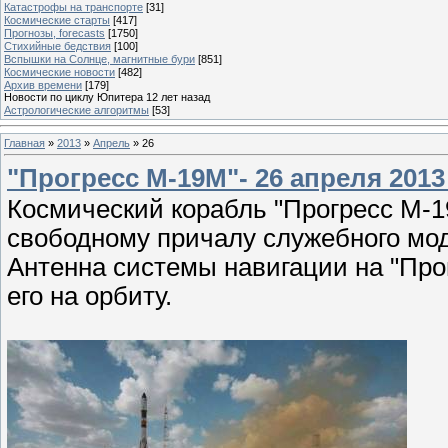
Катастрофы на транспорте
[31]
Космические старты
[417]
Прогнозы, forecasts
[1750]
Стихийные бедствия
[100]
Вспышки на Солнце, магнитные бури
[851]
Космические новости
[482]
Архив времени
[179]
Новости по циклу Юпитера 12 лет назад
Астрологические алгоритмы
[53]
Главная
»
2013
»
Апрель
»
26
"Прогресс М-19М"- 26 апреля 201
Космический корабль "Прогресс М-1
свободному причалу служебного мод
Антенна системы навигации на "Про
его на орбиту.