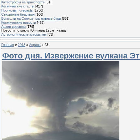
Катастрофы на транспорте
[31]
Космические старты
[417]
Прогнозы, forecasts
[1750]
Стихийные бедствия
[100]
Вспышки на Солнце, магнитные бури
[851]
Космические новости
[482]
Архив времени
[179]
Новости по циклу Юпитера 12 лет назад
Астрологические алгоритмы
[53]
Главная
»
2013
»
Апрель
»
23
Фото дня. Извержение вулкана Этн