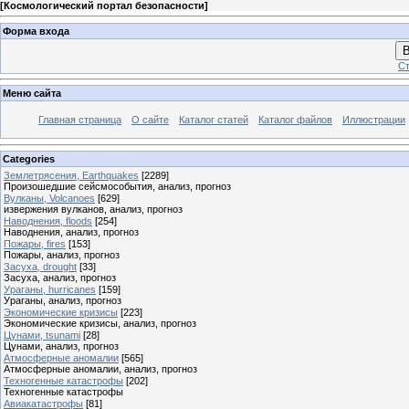
[
Космологический портал безопасности
]
Форма входа
В
Ст
Меню сайта
Главная страница
О сайте
Каталог статей
Каталог файлов
Иллюстрации
Categories
Землетрясения, Earthquakes
[2289]
Произошедшие сейсмособытия, анализ, прогноз
Вулканы, Volcanoes
[629]
извержения вулканов, анализ, прогноз
Наводнения, floods
[254]
Наводнения, анализ, прогноз
Пожары, fires
[153]
Пожары, анализ, прогноз
Засуха, drought
[33]
Засуха, анализ, прогноз
Ураганы, hurricanes
[159]
Ураганы, анализ, прогноз
Экономические кризисы
[223]
Экономические кризисы, анализ, прогноз
Цунами, tsunami
[28]
Цунами, анализ, прогноз
Атмосферные аномалии
[565]
Атмосферные аномалии, анализ, прогноз
Техногенные катастрофы
[202]
Техногенные катастрофы
Авиакатастрофы
[81]