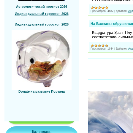
Астрологический прогноз 2026
Просмотров:
4682
|
Добавил:
Анд
Индивидуальный гороскоп 2026
На Балканы обрушился
Индивидуальный гороскоп 2026
Квадратура Уран- Плут
соответствие- сильны
Просмотров:
1644
|
Добавил:
Анд
Donate на развитие Портала
Календарь