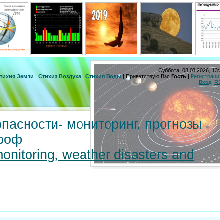
Суббота, 08.08.2026, 13:
тихия Земли
|
Стихия Воздуха
|
Стихия Воды
|
Приветствую Вас
Гость
|
Регистраци
Вход
|
R
пасности- мониторинг, прогнозы
троф
monitoring, weather disasters and