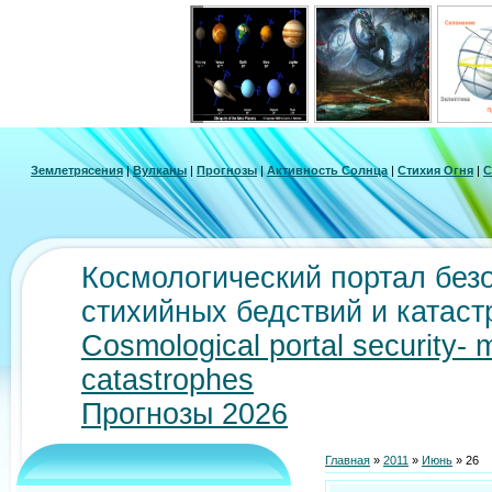
Землетрясения
|
Вулканы
|
Прогнозы
|
Активность Солнца
|
Стихия Огня
|
С
Космологический портал безо
стихийных бедствий и катас
Cosmological portal security- 
catastrophes
Прогнозы 2026
Главная
»
2011
»
Июнь
»
26