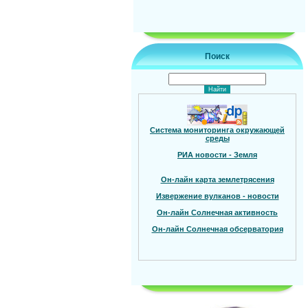
Поиск
Система мониторинга окружающей
среды
РИА новости - Земля
Он-лайн карта землетрясения
Извержение вулканов - новости
Он-лайн Солнечная активность
Он-лайн Солнечная обсерватория