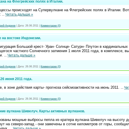
ана на Флегрейских полях в Италии.
цессы происходят на Супервулкане на Флегрейских полях в Италии. Во
:
...
Читать дальше »
рей-Андреев
|
Дата:
26.06.2011
|
Комментарии (0)
 на востоке Индонезии.
урация Большой крест- Уран- Солнце- Сатурн- Плутон в кардинальных з
егося частного Солнечного затмения 1 июля 2011 года, в комплексе, в
ии.
...
Читать дальше »
рей-Андреев
|
Дата:
26.06.2011
|
Комментарии (0)
26 июня 2011 года.
, в зоне действия карты- прогноза сейсмоактивности на июнь 2011.
...
Чи
рей-Андреев
|
Дата:
26.06.2011
|
Комментарии (0)
ие вулкана Шивелуч. Карты активных вулканов.
ованы мощные выбросы пепла из кратера вулкана Шивелуч на высоту до
ут на северо-запад - они замечены в сотне километров от горы, сообщ
наук.
...
Читать дальше »