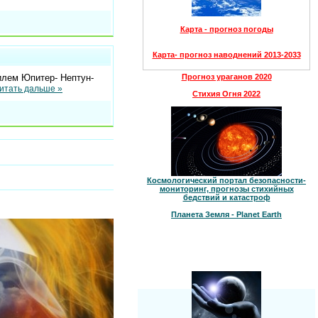
Карта - прогноз погоды
Карта- прогноз наводнений 2013-2033
тилем Юпитер- Нептун-
Прогноз ураганов 2020
итать дальше »
Стихия Огня 2022
Космологический портал безопасности-
мониторинг, прогнозы стихийных
бедствий и катастроф
Планета Земля - Planet Earth