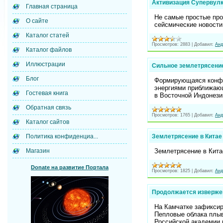
Активизация Супервулк
Главная страница
Не самые простые про
О сайте
сейсмические новости
Каталог статей
Просмотров:
2883
|
Добавил:
Анд
Каталог файлов
Иллюстрации
Сильное землетрясение
Блог
Формирующаяся конфиг
энергиями приближающ
Гостевая книга
в Восточной Индонез
Обратная связь
Просмотров:
1765
|
Добавил:
Анд
Каталог сайтов
Землетрясение в Китае 
Политика конфиденциа...
Землетрясение в Китае
Магазин
Donate на развитие Портала
Просмотров:
1825
|
Добавил:
Анд
Продолжается извержен
На Камчатке зафиксир
Пепловые облака плыв
Российской академии 