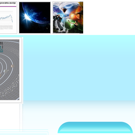
31
я
|
SS