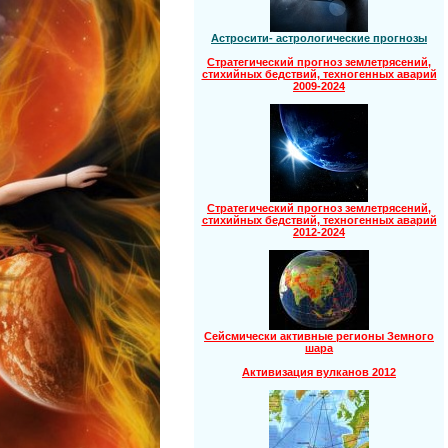
Астросити- астрологические прогнозы
Стратегический прогноз землетрясений,
стихийных бедствий, техногенных аварий
2009-2024
Стратегический прогноз землетрясений,
стихийных бедствий, техногенных аварий
2012-2024
Сейсмически активные регионы Земного
шара
Активизация вулканов 2012