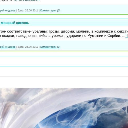
рей-Андреев
|
Дата:
26.06.2011
|
Комментарии (0)
 мощный циклон.
он- соответствие- ураганы, грозы, шторма, молнии, в комплексе с секс
е осадки, наводнения, гибель урожая, ударили по Румынии и Сербии.
...
Ч
рей-Андреев
|
Дата:
26.06.2011
|
Комментарии (0)