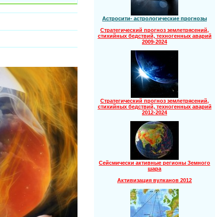
Астросити- астрологические прогнозы
Стратегический прогноз землетрясений,
стихийных бедствий, техногенных аварий
2009-2024
Стратегический прогноз землетрясений,
стихийных бедствий, техногенных аварий
2012-2024
Сейсмически активные регионы Земного
шара
Активизация вулканов 2012