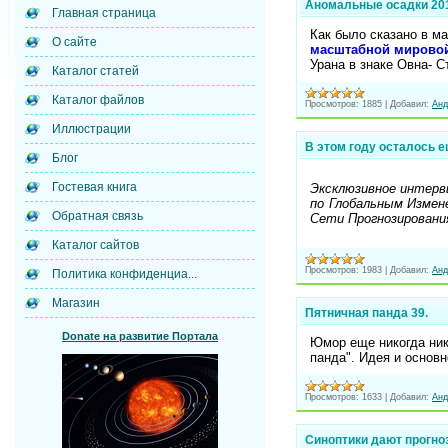
Аномальные осадки 201
Главная страница
Как было сказано в м
О сайте
масштабной мировой
Урана в знаке Овна- С
Каталог статей
Каталог файлов
Просмотров:
1885
|
Добавил:
Анд
Иллюстрации
В этом году осталось е
Блог
Гостевая книга
Эксклюзивное интерв
по Глобальным Измен
Обратная связь
Сети Прогнозировани
Каталог сайтов
Просмотров:
1983
|
Добавил:
Анд
Политика конфиденциа...
Магазин
Пятничная панда 39.
Donate на развитие Портала
Юмор еще никогда ник
панда". Идея и основ
Просмотров:
1633
|
Добавил:
Анд
Синоптики дают прогноз