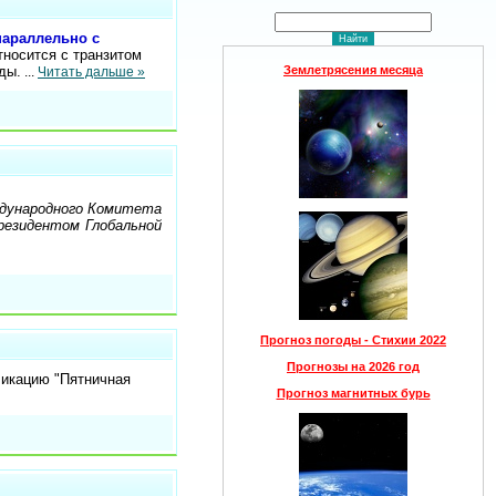
параллельно с
тносится с транзитом
ды.
Землетрясения месяца
...
Читать дальше »
ждународного Комитета
резидентом Глобальной
Прогноз погоды - Стихии 2022
Прогнозы на 2026 год
ликацию "Пятничная
Прогноз магнитных бурь