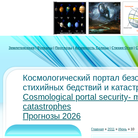
Землетрясения
|
Вулканы
|
Прогнозы
|
Активность Солнца
|
Стихия Огня
|
С
Космологический портал безо
стихийных бедствий и катас
Cosmological portal security- 
catastrophes
Прогнозы 2026
Главная
»
2011
»
Июнь
»
10