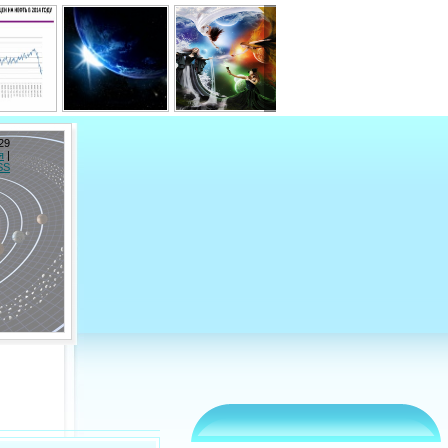
29
я
|
SS