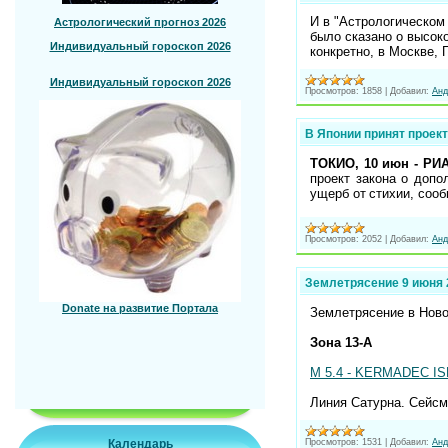
И в "Астрологическом 
Астрологический прогноз 2026
было сказано о высоко
Индивидуальный гороскоп 2026
конкретно, в Москве,
Индивидуальный гороскоп 2026
Просмотров:
1858
|
Добавил:
Анд
В Японии принят проект
ТОКИО, 10 июн - РИА
проект закона о доп
ущерб от стихии, соо
Просмотров:
2052
|
Добавил:
Анд
Землетрясение 9 июня 
Donate на развитие Портала
Землетрясение в Ново
Зона 13-А
M 5.4 - KERMADEC IS
Линия Сатурна. Сейс
Просмотров:
1531
|
Добавил:
Анд
Календарь