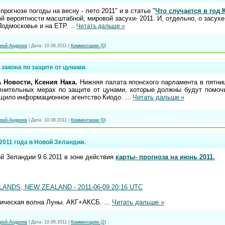
прогнозе погоды на весну - лето 2011" и в статье "
Что случается в год 
й вероятности масштабной, мировой засухи- 2011. И, отдельно, о засухе
 Подмосковье и на ЕТР.
...
Читать дальше »
рей-Андреев
|
Дата:
10.06.2011
|
Комментарии (0)
 закона по защите от цунами.
 Новости, Ксения Нака.
Нижняя палата японского парламента в пятни
олнительных мерах по защите от цунами, которые должны будут помоч
бщило информационное агентство Киодо.
...
Читать дальше »
рей-Андреев
|
Дата:
10.06.2011
|
Комментарии (0)
2011 года в Новой Зеландии.
й Зеландии 9.6.2011 в зоне действия
карты- прогноза на июнь 2011.
LANDS, NEW ZEALAND - 2011-06-09 20:16 UTC
мическая волна Луны. АКГ+АКСБ.
...
Читать дальше »
рей-Андреев
|
Дата:
10.06.2011
|
Комментарии (2)