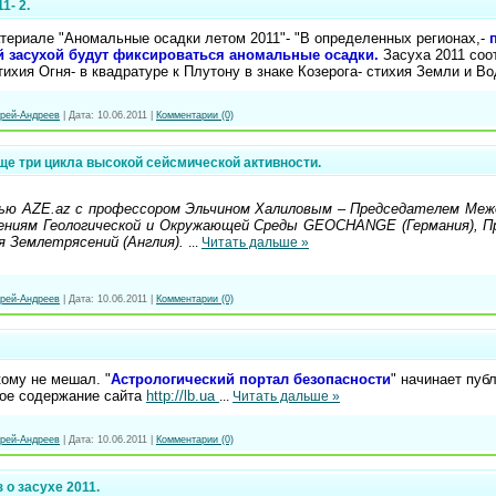
1- 2.
атериале "Аномальные осадки летом 2011"- "
В определенных регионах,-
 засухой будут фиксироваться аномальные осадки.
Засуха 2011 соо
тихия Огня- в квадратуре к Плутону в знаке Козерога- стихия Земли и Во
рей-Андреев
|
Дата:
10.06.2011
|
Комментарии (0)
ще три цикла высокой сейсмической активности.
ью AZE.az с профессором Эльчином Халиловым – Председателем Ме
ениям Геологической и Окружающей Среды GEOCHANGE (Германия), П
я Землетрясений (Англия).
...
Читать дальше »
рей-Андреев
|
Дата:
10.06.2011
|
Комментарии (0)
ому не мешал. "
Астрологический портал безопасности
" начинает пуб
ное содержание сайта
http://lb.ua
...
Читать дальше »
рей-Андреев
|
Дата:
10.06.2011
|
Комментарии (0)
 о засухе 2011.