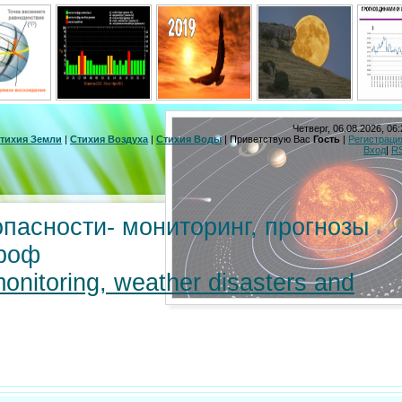
Четверг, 06.08.2026, 06:
тихия Земли
|
Стихия Воздуха
|
Стихия Воды
|
Приветствую Вас
Гость
|
Регистраци
Вход
|
R
пасности- мониторинг, прогнозы
троф
monitoring, weather disasters and