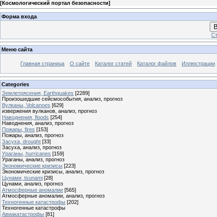
[
Космологический портал безопасности
]
Форма входа
В
Ст
Меню сайта
Главная страница
О сайте
Каталог статей
Каталог файлов
Иллюстрации
Categories
Землетрясения, Earthquakes
[2289]
Произошедшие сейсмособытия, анализ, прогноз
Вулканы, Volcanoes
[629]
извержения вулканов, анализ, прогноз
Наводнения, floods
[254]
Наводнения, анализ, прогноз
Пожары, fires
[153]
Пожары, анализ, прогноз
Засуха, drought
[33]
Засуха, анализ, прогноз
Ураганы, hurricanes
[159]
Ураганы, анализ, прогноз
Экономические кризисы
[223]
Экономические кризисы, анализ, прогноз
Цунами, tsunami
[28]
Цунами, анализ, прогноз
Атмосферные аномалии
[565]
Атмосферные аномалии, анализ, прогноз
Техногенные катастрофы
[202]
Техногенные катастрофы
Авиакатастрофы
[81]