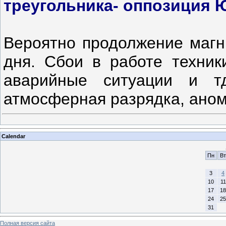
треугольника- оппозиция 
Вероятно продолжение магн
дня. Сбои в работе техник
аварийные ситуации и тд
атмосферная разрядка, ано
Calendar
Пн
Вт
3
4
10
11
17
18
24
25
31
Полная версия сайта