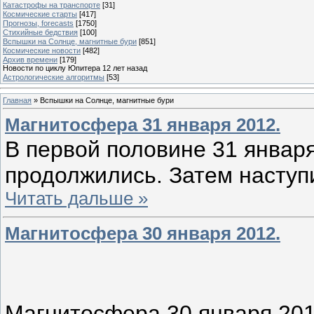
Катастрофы на транспорте
[31]
Космические старты
[417]
Прогнозы, forecasts
[1750]
Стихийные бедствия
[100]
Вспышки на Солнце, магнитные бури
[851]
Космические новости
[482]
Архив времени
[179]
Новости по циклу Юпитера 12 лет назад
Астрологические алгоритмы
[53]
Главная
»
Вспышки на Солнце, магнитные бури
Магнитосфера 31 января 2012.
В первой половине 31 янва
продолжились. Затем наступ
Читать дальше »
Магнитосфера 30 января 2012.
Магнитосфера 30 января 20