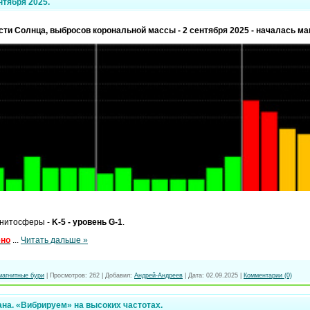
нтября 2025.
ти Солнца, выбросов корональной массы - 2 сентября 2025 - началась ма
нитосферы -
K-5 - уровень G-1
.
ено
...
Читать дальше »
магнитные бури
|
Просмотров:
262
|
Добавил:
Андрей-Андреев
|
Дата:
02.09.2025
|
Комментарии (0)
на. «Вибрируем» на высоких частотах.