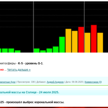
нитосферы -
K-5 - уровень G-1
.
ено
...
Читать дальше »
магнитные бури
|
Просмотров:
336
|
Добавил:
Андрей-Андреев
|
Дата:
09.08.2025
|
Комментарии (0)
альной массы на Солнце - 24 июля 2025.
025 - произошёл выброс корональной массы.