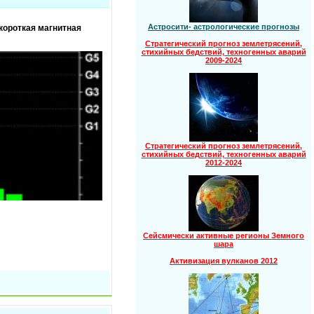
Астросити- астрологические прогнозы
короткая магнитная
Стратегический прогноз землетрясений,
стихийных бедствий, техногенных аварий
2009-2024
Стратегический прогноз землетрясений,
стихийных бедствий, техногенных аварий
2012-2024
Сейсмически активные регионы Земного
шара
Активизация вулканов 2012