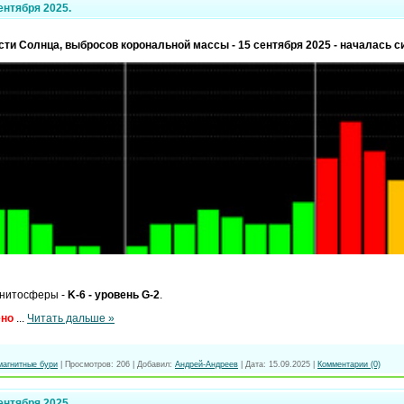
ентября 2025.
ти Солнца, выбросов корональной массы - 15 сентября 2025 - началась с
нитосферы -
K-6 - уровень G-2
.
ено
...
Читать дальше »
магнитные бури
|
Просмотров:
206
|
Добавил:
Андрей-Андреев
|
Дата:
15.09.2025
|
Комментарии (0)
ентября 2025.