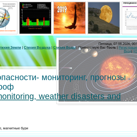
Пятница, 07.08.2026, 00:
тихия Земли
|
Стихия Воздуха
|
Стихия Воды
|
Приветствую Вас
Гость
|
Регистраци
Вход
|
R
пасности- мониторинг, прогнозы
троф
monitoring, weather disasters and
, магнитные бури