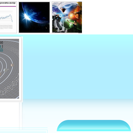
50
я
|
SS