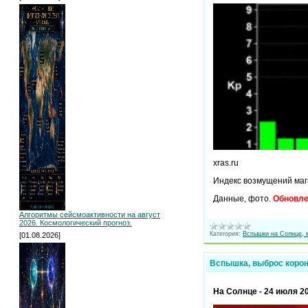
xras.ru
Индекс возмущений маг
Данные, фото.
Обновл
Алгоритмы сейсмоактивности на август
2026. Космологический прогноз.
Категория:
Вспышки на Солнце, 
[01.08.2026]
Вспышка, выброс корон
На Солнце - 24 июля 2