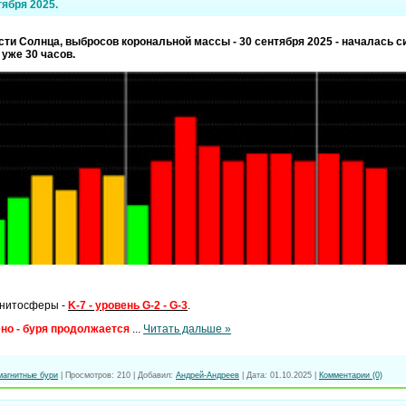
тября 2025.
ти Солнца, выбросов корональной массы - 30 сентября 2025 - началась с
уже 30 часов.
нитосферы -
K-7 - уровень G-2 - G-3
.
но - буря продолжается
...
Читать дальше »
магнитные бури
|
Просмотров:
210
|
Добавил:
Андрей-Андреев
|
Дата:
01.10.2025
|
Комментарии (0)