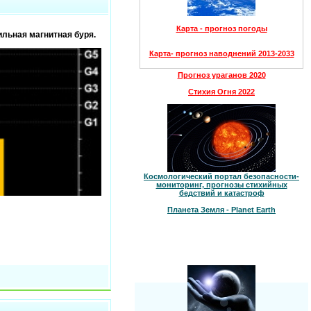
Карта - прогноз погоды
ильная магнитная буря.
Карта- прогноз наводнений 2013-2033
Прогноз ураганов 2020
Стихия Огня 2022
Космологический портал безопасности-
мониторинг, прогнозы стихийных
бедствий и катастроф
Планета Земля - Planet Earth