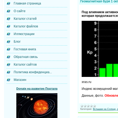
Геомагнитная буря 1 ок
Главная страница
О сайте
Под влиянием активнос
которая продолжается 
Каталог статей
Каталог файлов
Иллюстрации
Блог
Гостевая книга
Обратная связь
Каталог сайтов
Политика конфиденциа...
Магазин
xras.ru
Индекс возмущений маг
Donate на развитие Портала
Данные, фото.
Обновле
Категория:
Вспышки на Солнце, 