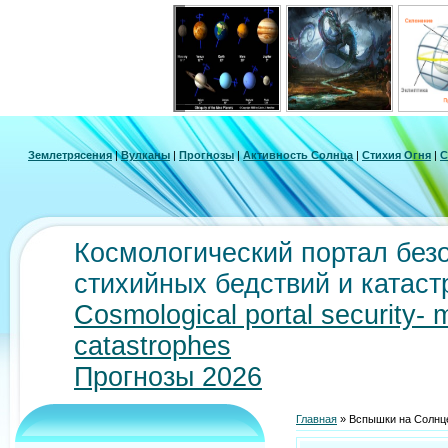
Землетрясения
|
Вулканы
|
Прогнозы
|
Активность Солнца
|
Стихия Огня
|
С
Космологический портал безо
стихийных бедствий и катас
Cosmological portal security- 
catastrophes
Прогнозы 2026
Главная
»
Вспышки на Солнце