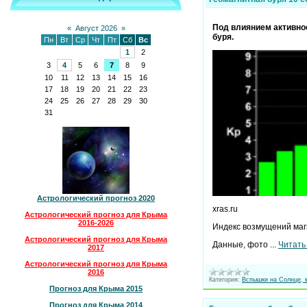
Под влиянием активнос
«
Август 2026
»
буря.
Пн
Вт
Ср
Чт
Пт
Сб
Вс
1
2
3
4
5
6
7
8
9
10
11
12
13
14
15
16
17
18
19
20
21
22
23
24
25
26
27
28
29
30
31
Астрологический прогноз 2020
xras.ru
Астрологический прогноз для Крыма
2016-2026
Индекс возмущений маг
Астрологический прогноз для Крыма
Данные, фото
...
Читать
2017
Астрологический прогноз для Крыма
2016
Категория:
Вспышки на Солнце, 
Прогноз для Крыма 2015
Прогноз для Крыма 2014