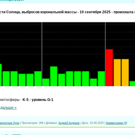
ти Солнца, выбросов корональной массы - 10 сентября 2025 - произошла 
нитосферы -
K-5 - уровень G-1
.
 дальше »
магнитные бури
|
Просмотров:
266
|
Добавил:
Андрей-Андреев
|
Дата:
10.09.2025
|
Комментарии (0)