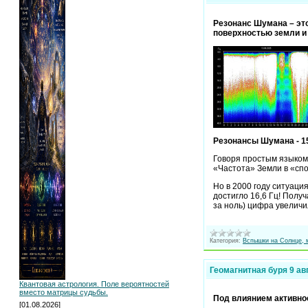
Резонанс Шумана – эт
поверхностью земли и
Резонансы Шумана - 15
Говоря простым языком,
«Частота» Земли в «спо
Но в 2000 году ситуаци
достигло 16,6 Гц! Полу
за ноль) цифра увеличил
Категория:
Вспышки на Солнце, 
Геомагнитная буря 9 ав
Квантовая астрология. Поле вероятностей
вместо матрицы судьбы.
Под влиянием активнос
[01.08.2026]