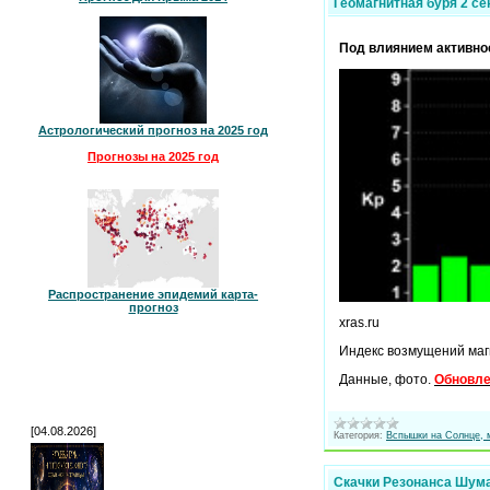
Геомагнитная буря 2 се
Под влиянием активнос
Астрологический прогноз на 2025 год
Прогнозы на 2025 год
Распространение эпидемий карта-
прогноз
xras.ru
Индекс возмущений маг
Данные, фото.
Обновл
[04.08.2026]
Категория:
Вспышки на Солнце, 
Скачки Резонанса Шума