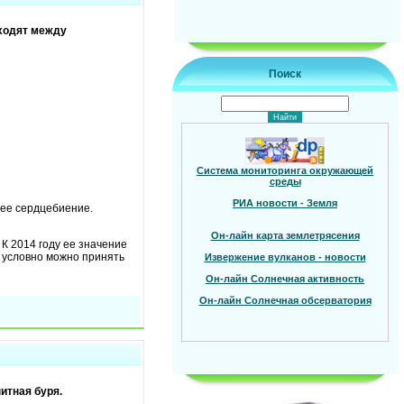
оходят между
Поиск
Система мониторинга окружающей
среды
РИА новости - Земля
 ее сердцебиение.
Он-лайн карта землетрясения
 К 2014 году ее значение
у условно можно принять
Извержение вулканов - новости
Он-лайн Солнечная активность
Он-лайн Солнечная обсерватория
итная буря.