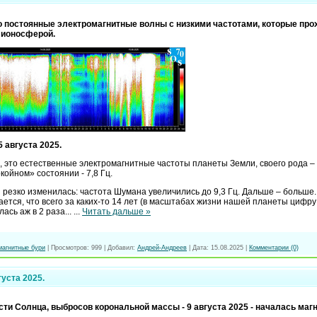
о постоянные электромагнитные волны с низкими частотами, которые пр
 ионосферой.
 августа 2025.
 это естественные электромагнитные частоты планеты Земли, своего рода –
койном» состоянии - 7,8 Гц.
я резко изменилась: частота Шумана увеличились до 9,3 Гц. Дальше – больше.
чается, что всего за каких-то 14 лет (в масштабах жизни нашей планеты цифр
ась аж в 2 раза...
...
Читать дальше »
магнитные бури
|
Просмотров:
999
|
Добавил:
Андрей-Андреев
|
Дата:
15.08.2025
|
Комментарии (0)
густа 2025.
ти Солнца, выбросов корональной массы - 9 августа 2025 - началась магн