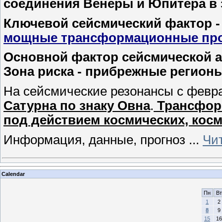
соединения Венеры и Юпитера в 
Ключевой сейсмический фактор 
мощные трансформационные пр
Основной фактор сейсмической ак
Зона риска - прибрежные регионы
На сейсмические резонансы с февра
Сатурна по знаку Овна
.
Трансформ
под действием космических, космо
Информация, данные, прогноз
...
Чи
Calendar
Пн
Вт
1
2
8
9
15
16