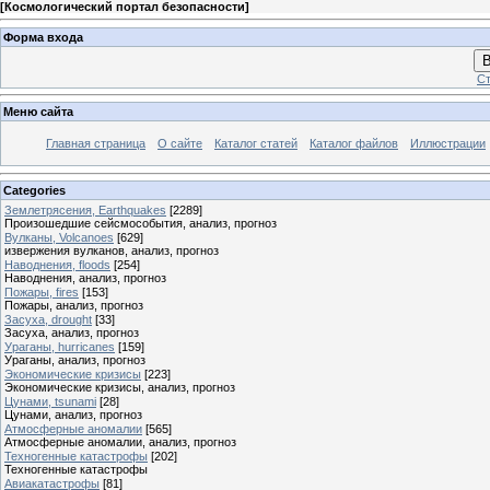
[
Космологический портал безопасности
]
Форма входа
В
Ст
Меню сайта
Главная страница
О сайте
Каталог статей
Каталог файлов
Иллюстрации
Categories
Землетрясения, Earthquakes
[2289]
Произошедшие сейсмособытия, анализ, прогноз
Вулканы, Volcanoes
[629]
извержения вулканов, анализ, прогноз
Наводнения, floods
[254]
Наводнения, анализ, прогноз
Пожары, fires
[153]
Пожары, анализ, прогноз
Засуха, drought
[33]
Засуха, анализ, прогноз
Ураганы, hurricanes
[159]
Ураганы, анализ, прогноз
Экономические кризисы
[223]
Экономические кризисы, анализ, прогноз
Цунами, tsunami
[28]
Цунами, анализ, прогноз
Атмосферные аномалии
[565]
Атмосферные аномалии, анализ, прогноз
Техногенные катастрофы
[202]
Техногенные катастрофы
Авиакатастрофы
[81]