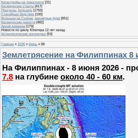
Катастрофы на транспорте
[31]
Космические старты
[417]
Прогнозы, forecasts
[1750]
Стихийные бедствия
[100]
Вспышки на Солнце, магнитные бури
[851]
Космические новости
[482]
Архив времени
[179]
Новости по циклу Юпитера 12 лет назад
Астрологические алгоритмы
[53]
Главная
»
2026
»
Июнь
»
08
Землетрясение на Филиппинах 8 и
На Филиппинах - 8 июня 2026 - 
7.8
на глубине
около 40 - 60 км
.