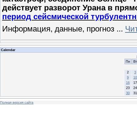
действует разворот Урана в прямо
период сейсмической турбулентн
Информация, данные, прогноз
...
Чи
Calendar
Пн
Вт
2
3
9
10
16
17
23
24
30
31
Полная версия сайта