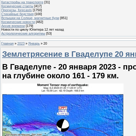
Катастрофы на транспорте
[31]
Космические старты
[417]
Прогнозы, forecasts
[1750]
Стихийные бедствия
[100]
Вспышки на Солнце, магнитные бури
[851]
Космические новости
[482]
Архив времени
[179]
Новости по циклу Юпитера 12 лет назад
Астрологические алгоритмы
[53]
Главная
»
2023
»
Январь
»
20
Землетрясение в Гваделупе 20 янв
В Гваделупе - 20 января 2023 - 
на глубине около 161 - 179 км.