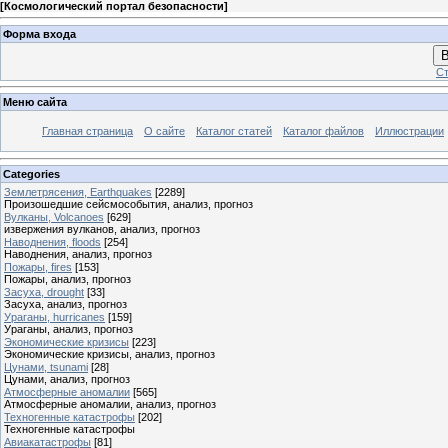
[
Космологический портал безопасности
]
Форма входа
В
Ст
Меню сайта
Главная страница
О сайте
Каталог статей
Каталог файлов
Иллюстрации
Categories
Землетрясения, Earthquakes
[2289]
Произошедшие сейсмособытия, анализ, прогноз
Вулканы, Volcanoes
[629]
извержения вулканов, анализ, прогноз
Наводнения, floods
[254]
Наводнения, анализ, прогноз
Пожары, fires
[153]
Пожары, анализ, прогноз
Засуха, drought
[33]
Засуха, анализ, прогноз
Ураганы, hurricanes
[159]
Ураганы, анализ, прогноз
Экономические кризисы
[223]
Экономические кризисы, анализ, прогноз
Цунами, tsunami
[28]
Цунами, анализ, прогноз
Атмосферные аномалии
[565]
Атмосферные аномалии, анализ, прогноз
Техногенные катастрофы
[202]
Техногенные катастрофы
Авиакатастрофы
[81]