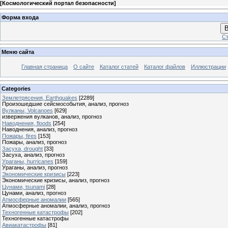
[
Космологический портал безопасности
]
Форма входа
В
Ст
Меню сайта
Главная страница
О сайте
Каталог статей
Каталог файлов
Иллюстрации
Categories
Землетрясения, Earthquakes
[2289]
Произошедшие сейсмособытия, анализ, прогноз
Вулканы, Volcanoes
[629]
извержения вулканов, анализ, прогноз
Наводнения, floods
[254]
Наводнения, анализ, прогноз
Пожары, fires
[153]
Пожары, анализ, прогноз
Засуха, drought
[33]
Засуха, анализ, прогноз
Ураганы, hurricanes
[159]
Ураганы, анализ, прогноз
Экономические кризисы
[223]
Экономические кризисы, анализ, прогноз
Цунами, tsunami
[28]
Цунами, анализ, прогноз
Атмосферные аномалии
[565]
Атмосферные аномалии, анализ, прогноз
Техногенные катастрофы
[202]
Техногенные катастрофы
Авиакатастрофы
[81]