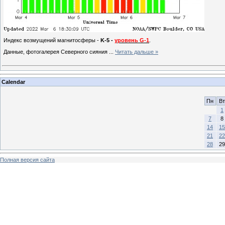
Индекс возмущений магнитосферы -
K-5 -
уровень G-1
.
Данные, фотогалерея Cеверного сияния
...
Читать дальше »
Calendar
Пн
Вт
1
7
8
14
15
21
22
28
29
Полная версия сайта