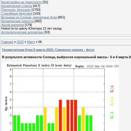
Катастрофы на транспорте
[31]
Космические старты
[417]
Прогнозы, forecasts
[1750]
Стихийные бедствия
[100]
Вспышки на Солнце, магнитные бури
[851]
Космические новости
[482]
Архив времени
[179]
Новости по циклу Юпитера 12 лет назад
Астрологические алгоритмы
[53]
Главная
»
2022
»
Март
»
06
Геомагнитная буря 6 марта 2022. Северное сияние - фото
В результате активности Солнца, выбросов корональной массы - 5 и 6 марта 