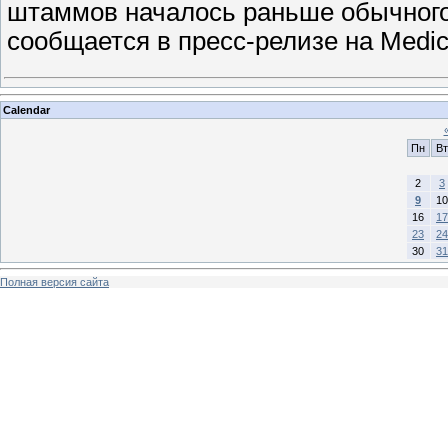
штаммов началось раньше обычного 
сообщается в пресс-релизе на Medi
Calendar
Пн
Вт
2
3
9
10
16
17
23
24
30
31
Полная версия сайта