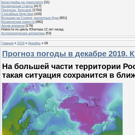
Катастрофы на транспорте
[31]
Космические старты
[417]
Прогнозы, forecasts
[1750]
Стихийные бедствия
[100]
Вспышки на Солнце, магнитные бури
[851]
Космические новости
[482]
Архив времени
[179]
Новости по циклу Юпитера 12 лет назад
Астрологические алгоритмы
[53]
Главная
»
2019
»
Декабрь
»
09
Прогноз погоды в декабре 2019. 
На большей части территории Ро
такая ситуация сохранится в бл