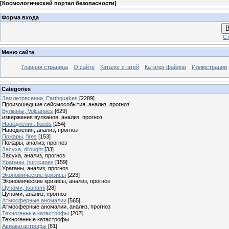
[
Космологический портал безопасности
]
Форма входа
В
Ст
Меню сайта
Главная страница
О сайте
Каталог статей
Каталог файлов
Иллюстрации
Categories
Землетрясения, Earthquakes
[2289]
Произошедшие сейсмособытия, анализ, прогноз
Вулканы, Volcanoes
[629]
извержения вулканов, анализ, прогноз
Наводнения, floods
[254]
Наводнения, анализ, прогноз
Пожары, fires
[153]
Пожары, анализ, прогноз
Засуха, drought
[33]
Засуха, анализ, прогноз
Ураганы, hurricanes
[159]
Ураганы, анализ, прогноз
Экономические кризисы
[223]
Экономические кризисы, анализ, прогноз
Цунами, tsunami
[28]
Цунами, анализ, прогноз
Атмосферные аномалии
[565]
Атмосферные аномалии, анализ, прогноз
Техногенные катастрофы
[202]
Техногенные катастрофы
Авиакатастрофы
[81]