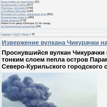
Катастрофы на транспорте
[31]
Космические старты
[417]
Прогнозы, forecasts
[1750]
Стихийные бедствия
[100]
Вспышки на Солнце, магнитные бури
[851]
Космические новости
[482]
Архив времени
[179]
Новости по циклу Юпитера 12 лет назад
Астрологические алгоритмы
[54]
Главная
»
2016
»
Июль
»
28
Извержение вулкана Чикурачки на
Проснувшийся вулкан Чикурачки 
тонким слоем пепла остров Пар
Северо-Курильского городского 