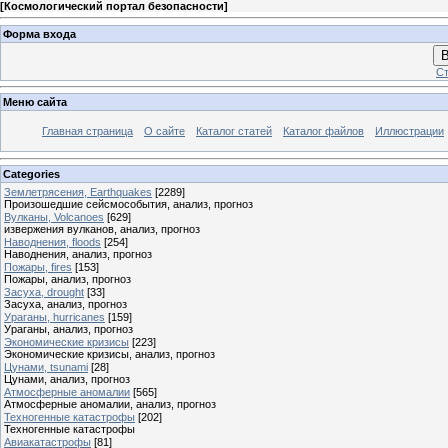
[
Космологический портал безопасности
]
Форма входа
В
Ст
Меню сайта
Главная страница
О сайте
Каталог статей
Каталог файлов
Иллюстрации
Categories
Землетрясения, Earthquakes
[2289]
Произошедшие сейсмособытия, анализ, прогноз
Вулканы, Volcanoes
[629]
извержения вулканов, анализ, прогноз
Наводнения, floods
[254]
Наводнения, анализ, прогноз
Пожары, fires
[153]
Пожары, анализ, прогноз
Засуха, drought
[33]
Засуха, анализ, прогноз
Ураганы, hurricanes
[159]
Ураганы, анализ, прогноз
Экономические кризисы
[223]
Экономические кризисы, анализ, прогноз
Цунами, tsunami
[28]
Цунами, анализ, прогноз
Атмосферные аномалии
[565]
Атмосферные аномалии, анализ, прогноз
Техногенные катастрофы
[202]
Техногенные катастрофы
Авиакатастрофы
[81]