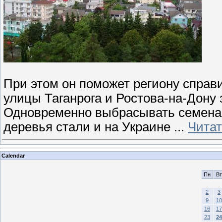
При этом он поможет региону справи
улицы Таганрога и Ростова-на-Дону
Одновременно выбрасывать семена 
деревья стали и на Украине
...
Читат
Calendar
Пн
Вт
2
3
9
10
16
17
23
24