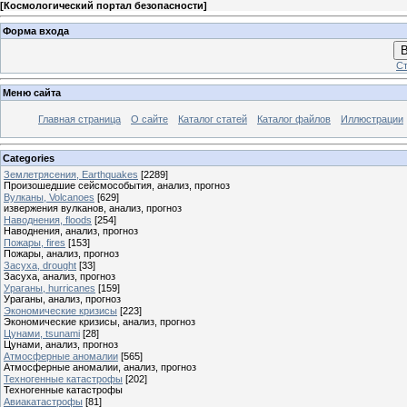
[
Космологический портал безопасности
]
Форма входа
В
Ст
Меню сайта
Главная страница
О сайте
Каталог статей
Каталог файлов
Иллюстрации
Categories
Землетрясения, Earthquakes
[2289]
Произошедшие сейсмособытия, анализ, прогноз
Вулканы, Volcanoes
[629]
извержения вулканов, анализ, прогноз
Наводнения, floods
[254]
Наводнения, анализ, прогноз
Пожары, fires
[153]
Пожары, анализ, прогноз
Засуха, drought
[33]
Засуха, анализ, прогноз
Ураганы, hurricanes
[159]
Ураганы, анализ, прогноз
Экономические кризисы
[223]
Экономические кризисы, анализ, прогноз
Цунами, tsunami
[28]
Цунами, анализ, прогноз
Атмосферные аномалии
[565]
Атмосферные аномалии, анализ, прогноз
Техногенные катастрофы
[202]
Техногенные катастрофы
Авиакатастрофы
[81]