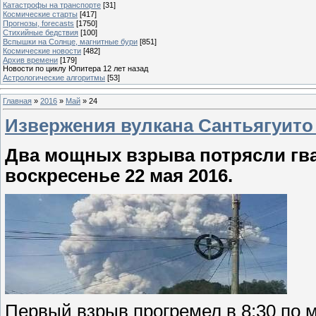
Катастрофы на транспорте
[31]
Космические старты
[417]
Прогнозы, forecasts
[1750]
Стихийные бедствия
[100]
Вспышки на Солнце, магнитные бури
[851]
Космические новости
[482]
Архив времени
[179]
Новости по циклу Юпитера 12 лет назад
Астрологические алгоритмы
[53]
Главная
»
2016
»
Май
»
24
Извержения вулкана Сантьягуито 
Два мощных взрыва потрясли гва
воскресенье 22 мая 2016.
Первый взрыв прогремел в 8:30 по 