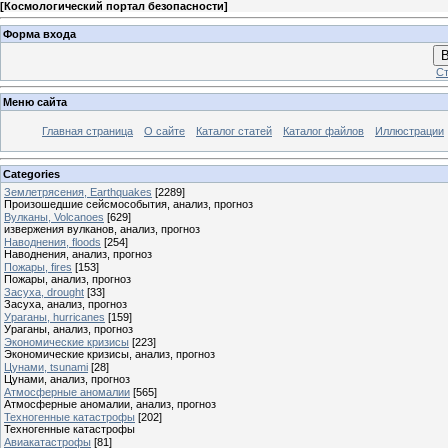
[
Космологический портал безопасности
]
Форма входа
В
Ст
Меню сайта
Главная страница
О сайте
Каталог статей
Каталог файлов
Иллюстрации
Categories
Землетрясения, Earthquakes
[2289]
Произошедшие сейсмособытия, анализ, прогноз
Вулканы, Volcanoes
[629]
извержения вулканов, анализ, прогноз
Наводнения, floods
[254]
Наводнения, анализ, прогноз
Пожары, fires
[153]
Пожары, анализ, прогноз
Засуха, drought
[33]
Засуха, анализ, прогноз
Ураганы, hurricanes
[159]
Ураганы, анализ, прогноз
Экономические кризисы
[223]
Экономические кризисы, анализ, прогноз
Цунами, tsunami
[28]
Цунами, анализ, прогноз
Атмосферные аномалии
[565]
Атмосферные аномалии, анализ, прогноз
Техногенные катастрофы
[202]
Техногенные катастрофы
Авиакатастрофы
[81]