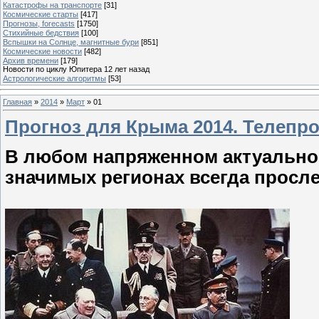
Катастрофы на транспорте
[31]
Космические старты
[417]
Прогнозы, forecasts
[1750]
Стихийные бедствия
[100]
Вспышки на Солнце, магнитные бури
[851]
Космические новости
[482]
Архив времени
[179]
Новости по циклу Юпитера 12 лет назад
Астрологические алгоритмы
[53]
Главная
»
2014
»
Март
»
01
Прогноз для Крыма 2014. Телепро
В любом напряженном актуально
значимых регионах всегда просл