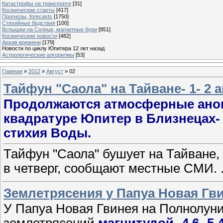
Катастрофы на транспорте
[31]
Космические старты
[417]
Прогнозы, forecasts
[1750]
Стихийные бедствия
[100]
Вспышки на Солнце, магнитные бури
[851]
Космические новости
[482]
Архив времени
[179]
Новости по циклу Юпитера 12 лет назад
Астрологические алгоритмы
[53]
Главная
»
2012
»
Август
»
02
Тайфун "Саола" на Тайване- 1- 2 а
Продолжаются атмосферные анома
квадратуре Юпитер в Близнецах- 
стихия Воды.
Тайфун "Саола" бушует на Тайване, 
в четверг, сообщают местные СМИ.
Землетрясения у Папуа Новая Гвин
У Папуа Новая Гвинея на Полнолуни
землетрясений
магнитудой- 4,6- 5,4