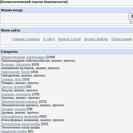
[
Космологический портал безопасности
]
Форма входа
В
Ст
Меню сайта
Главная страница
О сайте
Каталог статей
Каталог файлов
Иллюстрации
Categories
Землетрясения, Earthquakes
[2289]
Произошедшие сейсмособытия, анализ, прогноз
Вулканы, Volcanoes
[629]
извержения вулканов, анализ, прогноз
Наводнения, floods
[254]
Наводнения, анализ, прогноз
Пожары, fires
[153]
Пожары, анализ, прогноз
Засуха, drought
[33]
Засуха, анализ, прогноз
Ураганы, hurricanes
[159]
Ураганы, анализ, прогноз
Экономические кризисы
[223]
Экономические кризисы, анализ, прогноз
Цунами, tsunami
[28]
Цунами, анализ, прогноз
Атмосферные аномалии
[565]
Атмосферные аномалии, анализ, прогноз
Техногенные катастрофы
[202]
Техногенные катастрофы
Авиакатастрофы
[81]