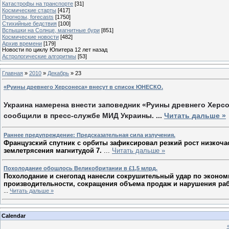
Катастрофы на транспорте
[31]
Космические старты
[417]
Прогнозы, forecasts
[1750]
Стихийные бедствия
[100]
Вспышки на Солнце, магнитные бури
[851]
Космические новости
[482]
Архив времени
[179]
Новости по циклу Юпитера 12 лет назад
Астрологические алгоритмы
[53]
Главная
»
2010
»
Декабрь
»
23
«Руины древнего Херсонеса» внесут в список ЮНЕСКО.
Украина намерена внести заповедник «Руины древнего Херсон
сообщили в пресс-службе МИД Украины.
...
Читать дальше »
Раннее предупреждение: Предсказательная сила излучения.
Французский спутник с орбиты зафиксировал резкий рост низкоча
землетрясения магнитудой 7.
...
Читать дальше »
Похолодание обошлось Великобритании в £1,5 млрд.
Похолодание и снегопад нанесли сокрушительный удар по экономик
производительности, сокращения объема продаж и нарушения раб
...
Читать дальше »
Calendar