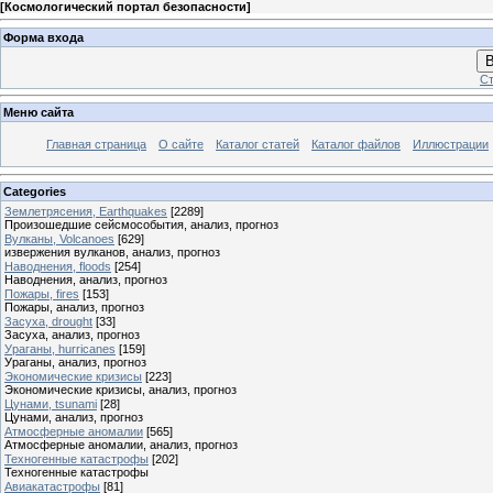
[
Космологический портал безопасности
]
Форма входа
В
Ст
Меню сайта
Главная страница
О сайте
Каталог статей
Каталог файлов
Иллюстрации
Categories
Землетрясения, Earthquakes
[2289]
Произошедшие сейсмособытия, анализ, прогноз
Вулканы, Volcanoes
[629]
извержения вулканов, анализ, прогноз
Наводнения, floods
[254]
Наводнения, анализ, прогноз
Пожары, fires
[153]
Пожары, анализ, прогноз
Засуха, drought
[33]
Засуха, анализ, прогноз
Ураганы, hurricanes
[159]
Ураганы, анализ, прогноз
Экономические кризисы
[223]
Экономические кризисы, анализ, прогноз
Цунами, tsunami
[28]
Цунами, анализ, прогноз
Атмосферные аномалии
[565]
Атмосферные аномалии, анализ, прогноз
Техногенные катастрофы
[202]
Техногенные катастрофы
Авиакатастрофы
[81]