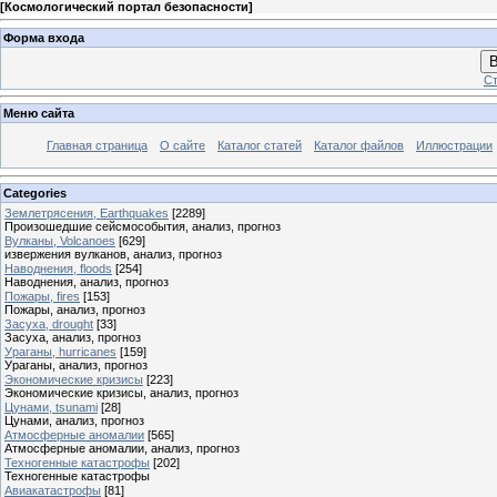
[
Космологический портал безопасности
]
Форма входа
В
Ст
Меню сайта
Главная страница
О сайте
Каталог статей
Каталог файлов
Иллюстрации
Categories
Землетрясения, Earthquakes
[2289]
Произошедшие сейсмособытия, анализ, прогноз
Вулканы, Volcanoes
[629]
извержения вулканов, анализ, прогноз
Наводнения, floods
[254]
Наводнения, анализ, прогноз
Пожары, fires
[153]
Пожары, анализ, прогноз
Засуха, drought
[33]
Засуха, анализ, прогноз
Ураганы, hurricanes
[159]
Ураганы, анализ, прогноз
Экономические кризисы
[223]
Экономические кризисы, анализ, прогноз
Цунами, tsunami
[28]
Цунами, анализ, прогноз
Атмосферные аномалии
[565]
Атмосферные аномалии, анализ, прогноз
Техногенные катастрофы
[202]
Техногенные катастрофы
Авиакатастрофы
[81]