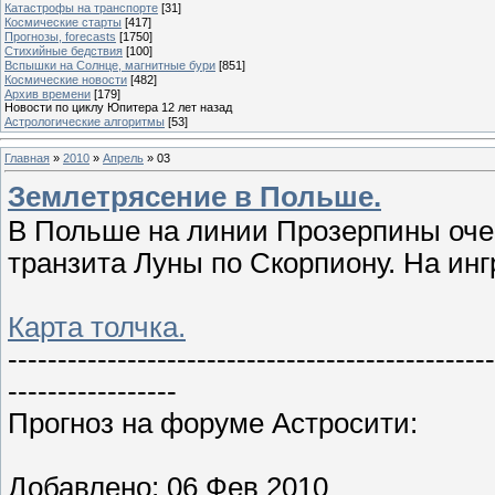
Катастрофы на транспорте
[31]
Космические старты
[417]
Прогнозы, forecasts
[1750]
Стихийные бедствия
[100]
Вспышки на Солнце, магнитные бури
[851]
Космические новости
[482]
Архив времени
[179]
Новости по циклу Юпитера 12 лет назад
Астрологические алгоритмы
[53]
Главная
»
2010
»
Апрель
»
03
Землетрясение в Польше.
В Польше на линии Прозерпины очер
транзита Луны по Скорпиону. На инг
Карта толчка.
-------------------------------------------------
-----------------
Прогноз на форуме Астросити:
Добавлено: 06 Фев 2010