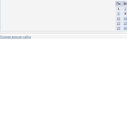
Пн
Вт
1
2
8
9
15
16
22
23
29
30
Полная версия сайта