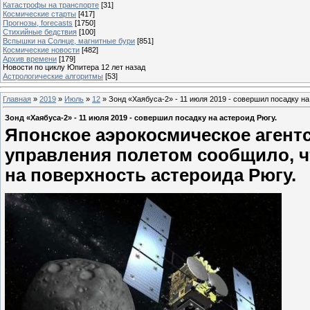
Катастрофы на транспорте
[31]
Космические старты
[417]
Прогнозы, forecasts
[1750]
Стихийные бедствия
[100]
Вспышки на Солнце, магнитные бури
[851]
Космические новости
[482]
Архив времени
[179]
Новости по циклу Юпитера 12 лет назад
Астрологические алгоритмы
[53]
Главная
»
2019
»
Июль
»
12
» Зонд «Хаябуса-2» - 11 июля 2019 - совершил посадку на
Зонд «Хаябуса-2» - 11 июля 2019 - совершил посадку на астероид Рюгу.
Японское аэрокосмическое агент
управления полетом сообщило, ч
на поверхность астероида Рюгу.