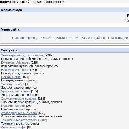
[
Космологический портал безопасности
]
Форма входа
В
Ст
Меню сайта
Главная страница
О сайте
Каталог статей
Каталог файлов
Иллюстрации
Categories
Землетрясения, Earthquakes
[2289]
Произошедшие сейсмособытия, анализ, прогноз
Вулканы, Volcanoes
[629]
извержения вулканов, анализ, прогноз
Наводнения, floods
[254]
Наводнения, анализ, прогноз
Пожары, fires
[153]
Пожары, анализ, прогноз
Засуха, drought
[33]
Засуха, анализ, прогноз
Ураганы, hurricanes
[159]
Ураганы, анализ, прогноз
Экономические кризисы
[223]
Экономические кризисы, анализ, прогноз
Цунами, tsunami
[28]
Цунами, анализ, прогноз
Атмосферные аномалии
[565]
Атмосферные аномалии, анализ, прогноз
Техногенные катастрофы
[202]
Техногенные катастрофы
Авиакатастрофы
[81]