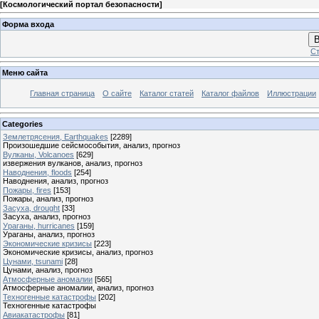
[
Космологический портал безопасности
]
Форма входа
В
Ст
Меню сайта
Главная страница
О сайте
Каталог статей
Каталог файлов
Иллюстрации
Categories
Землетрясения, Earthquakes
[2289]
Произошедшие сейсмособытия, анализ, прогноз
Вулканы, Volcanoes
[629]
извержения вулканов, анализ, прогноз
Наводнения, floods
[254]
Наводнения, анализ, прогноз
Пожары, fires
[153]
Пожары, анализ, прогноз
Засуха, drought
[33]
Засуха, анализ, прогноз
Ураганы, hurricanes
[159]
Ураганы, анализ, прогноз
Экономические кризисы
[223]
Экономические кризисы, анализ, прогноз
Цунами, tsunami
[28]
Цунами, анализ, прогноз
Атмосферные аномалии
[565]
Атмосферные аномалии, анализ, прогноз
Техногенные катастрофы
[202]
Техногенные катастрофы
Авиакатастрофы
[81]