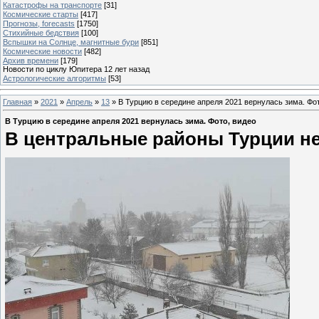
Катастрофы на транспорте
[31]
Космические старты
[417]
Прогнозы, forecasts
[1750]
Стихийные бедствия
[100]
Вспышки на Солнце, магнитные бури
[851]
Космические новости
[482]
Архив времени
[179]
Новости по циклу Юпитера 12 лет назад
Астрологические алгоритмы
[53]
Главная
»
2021
»
Апрель
»
13
» В Турцию в середине апреля 2021 вернулась зима. Фот
В Турцию в середине апреля 2021 вернулась зима. Фото, видео
В центральные районы Турции не