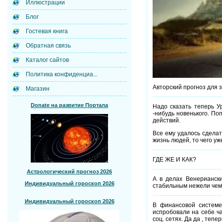
Иллюстрации
Блог
Гостевая книга
Обратная связь
Каталог сайтов
Политика конфиденциа...
Авторский прогноз для з
Магазин
Donate на развитие Портала
Надо сказать теперь У
-нибудь новенького. По
действий.
Все ему удалось сделат
жизнь людей, то чего у
ГДЕ ЖЕ И КАК?
Астрологический прогноз 2026
А в делах Венериански
Индивидуальный гороскоп 2026
стабильным нежели чем 
Индивидуальный гороскоп 2026
В финансовой системе
испробовали на себе ча
соц. сетях. Да да , тепе