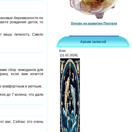
плановые беременности по
лаете рождение деток, то
Donate на развитие Портала
т вашу личность. Смело
Архив записей
Блог
[11.02.2026]
акже сбор чемоданов для
рану, если вам хочется
ее комфортным и уютным .
зи до 7 колена, что дали
т вас. Сейчас это очень