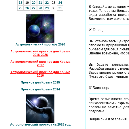
18
19
20
21
22
23
24
В ближайшую семилетку
25
26
27
28
29
30
31
тоже. Теперь вы больш
виды заработка нежел
Возможно, вам захочетс
♉ Телец:
Вы становитесь центро
Астрологический прогноз 2020
плоскости приращивая в
образом для себя любим
Астрологический прогноз для Крыма
Вполне возможно, что з
2016-2026
Астрологический прогноз для Крыма
Вы будете заниматьс
2017
Разрабатывайте , внед
Астрологический прогноз для Крыма
Здесь вполне можно ста
2016
Пусть это будет мирная
Прогноз для Крыма 2015
♊ Близнецы:
Прогноз для Крыма 2014
Время возможности сфо
психологизмом и скрыты
словом не заметно для
подполья.
Вещие сны и озарения.
Астрологический прогноз на 2025 год