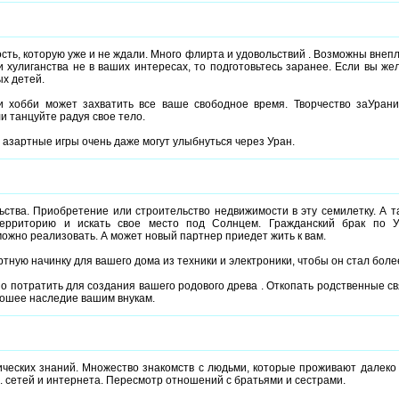
ть, которую уже и не ждали. Много флирта и удовольствий . Возможны вне
и хулиганства не в ваших интересах, то подготовьтесь заранее. Если вы же
х детей.
и хобби может захватить все ваше свободное время. Творчество заУрани
ли танцуйте радуя свое тело.
азартные игры очень даже могут улыбнуться через Уран.
ства. Приобретение или строительство недвижимости в эту семилетку. А т
ерриторию и искать свое место под Солнцем. Гражданский брак по У
ожно реализовать. А может новый партнер приедет жить к вам.
тную начинку для вашего дома из техники и электроники, чтобы он стал бол
 потратить для создания вашего родового древа . Откопать родственные свя
рошее наследие вашим внукам.
ческих знаний. Множество знакомств с людьми, которые проживают далеко о
. сетей и интернета. Пересмотр отношений с братьями и сестрами.