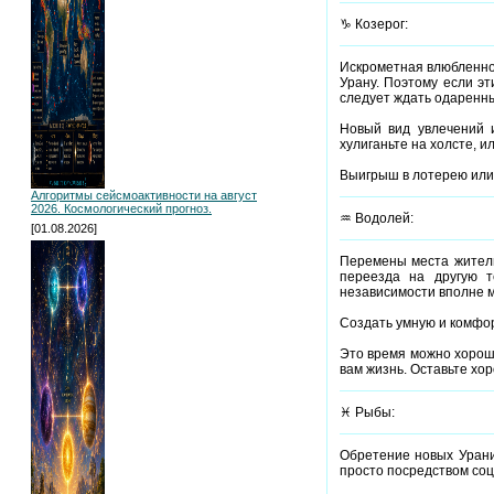
♑ Козерог:
Искрометная влюбленнос
Урану. Поэтому если эт
следует ждать одаренны
Новый вид увлечений 
хулиганьте на холсте, и
Выигрыш в лотерею или 
Алгоритмы сейсмоактивности на август
2026. Космологический прогноз.
♒ Водолей:
[01.08.2026]
Перемены места житель
переезда на другую т
независимости вполне м
Создать умную и комфор
Это время можно хорошо
вам жизнь. Оставьте хо
♓ Рыбы:
Обретение новых Урани
просто посредством соц