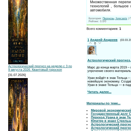
Множественная перепис
технологий , большое
автомобиля.
Категория
:
Прогнозы, forecasts
|
Рейтинг
:
0.0
/
0
Всего комментариев
:
1
1
Андрей-Андреев
(03.03.2
0
Астрологический прогноз,
Астрологический прогноз на неделю с 3 по
Марс до конца марта 2019 –
9 августа 2026. Квантовый гороскоп
упрочение своего материаль
[31.07.2026]
Уран войдёт в знак Тельца 
новейшую экономику. Создай
Уран в знаке Тельца — в пад
Читать далее...
Материалы по теме...
Мировой экономический
Государственный долг 
Переход Урана в знак Те
Юпитер в знаке Стрельца
Астрологический прогно
Астрологический прогно