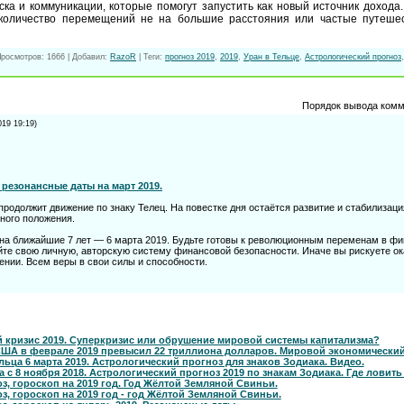
ка и коммуникации, которые помогут запустить как новый источник дохода
 количество перемещений не на большие расстояния или частые путешес
Просмотров
: 1666 |
Добавил
:
RazoR
|
Теги
:
прогноз 2019
,
2019
,
Уран в Тельце
,
Астрологический прогноз
Порядок вывода комм
019 19:19)
 резонансные даты на март 2019.
 продолжит движение по знаку Телец. На повестке дня остаётся развитие и стабилиза
ного положения.
– на ближайшие 7 лет — 6 марта 2019. Будьте готовы к революционным переменам в ф
те свою личную, авторскую систему финансовой безопасности. Иначе вы рискуете ока
ении. Всем веры в свои силы и способности.
 кризис 2019. Суперкризис или обрушение мировой системы капитализма?
США в феврале 2019 превысил 22 триллиона долларов. Мировой экономический
льца 6 марта 2019. Астрологический прогноз для знаков Зодиака. Видео.
 с 8 ноября 2018. Астрологический прогноз 2019 по знакам Зодиака. Где ловить
з, гороскоп на 2019 год. Год Жёлтой Земляной Свиньи.
з, гороскоп на 2019 год - год Жёлтой Земляной Свиньи.