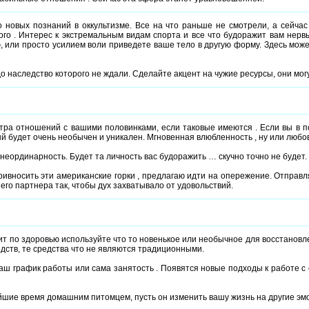
о новых познаний в оккультизме. Все на что раньше не смотрели, а сейчас
ого . Интерес к экстремальным видам спорта и все что будоражит вам нерв
 или просто усилием воли приведете ваше тело в другую форму. Здесь мож
о наследство которого не ждали. Сделайте акцент на чужие ресурсы, они мог
ра отношений с вашими половинками, если таковые имеются . Если вы в по
й будет очень необычен и уникален. Мгновенная влюбленность , ну или любов
 неординарность. Будет та личность вас будоражить … скучно точно не будет.
ривносить эти американские горки , предлагаю идти на опережение. Отправл
его партнера так, чтобы дух захватывало от удовольствий.
оит по здоровью используйте что то новенькое или необычное для восстановл
дств, те средства что не являются традиционными.
аш график работы или сама занятость . Появятся новые подходы к работе с
шие время домашним питомцем, пусть он изменить вашу жизнь на другие эмо