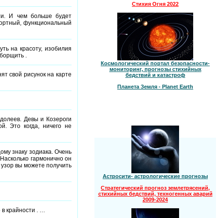
Стихия Огня 2022
ти. И чем больше будет
фортный, функциональный
ть на красоту, изобилия
борщить .
Космологический портал безопасности-
мониторинг, прогнозы стихийных
ят свой рисунок на карте
бедствий и катастроф
Планета Земля - Planet Earth
одолеев. Девы и Козероги
й. Это когда, ничего не
ому знаку зодиака. Очень
 Насколько гармонично он
 узор вы можете получить
Астросити- астрологические прогнозы
Стратегический прогноз землетрясений,
стихийных бедствий, техногенных аварий
2009-2024
 в крайности . …