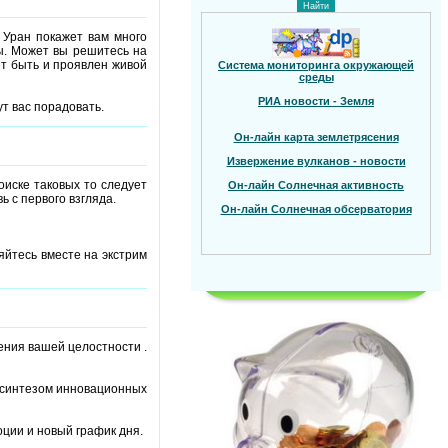
 Уран покажет вам много
ы. Может вы решитесь на
ет быть и проявлен живой
Система мониторинга окружающей
среды
РИА новости - Земля
ут вас порадовать.
Он-лайн карта землетрясения
Извержение вулканов - новости
иске таковых то следует
Он-лайн Солнечная активность
ь с первого взгляда.
Он-лайн Солнечная обсерватория
яйтесь вместе на экстрим
ения вашей целостности .
 синтезом инновационных
ции и новый график дня.