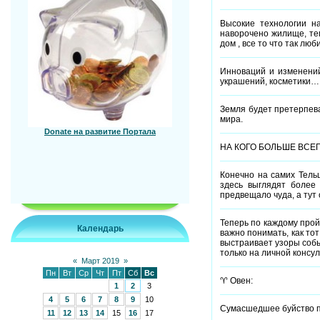
Высокие технологии н
наворочено жилище, те
дом , все то что так люб
Инноваций и изменений
украшений, косметики….
Земля будет претерпева
мира.
Donate на развитие Портала
НА КОГО БОЛЬШЕ ВСЕ
Конечно на самих Тельц
здесь выглядят более 
предвещало чуда, а тут 
Теперь по каждому прой
Календарь
важно понимать, как то
выстраивает узоры собы
только на личной консу
«
Март 2019
»
Пн
Вт
Ср
Чт
Пт
Сб
Вс
♈ Овен:
1
2
3
4
5
6
7
8
9
10
Сумасшедшее буйство по
11
12
13
14
15
16
17