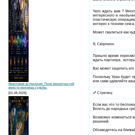
Чего ждать вам ? Мног
интересного и необычн
пластическую операцию,
интерес к технике секса.
Может свалиться как чуд
♏ Скорпион:
Пришло время пересмот
ждать партнера , которы
Вас может зацепить его
Поскольку Уран будет п
или сами удивляйте ваш
Квантовая астрология. Поле вероятностей
вместо матрицы судьбы.
♐ Стрелец:
[01.08.2026]
Если вас что то беспок
Вплоть до народных сре
Возможно измениться в
решений.
Обзаводитесь на ближай