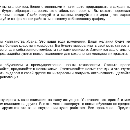
 вы становитесь более степенными и начинаете приращивать и сохранять
е будете обращать на реальные стабильные проекты . Вы можете переквал
и чем прежде. Стабилизируйте и систематизируйте те идеи , что зарож
я уйти во фриланс и работать по своему собственному графику.
м хулиганства Урана. Это ваши года изменений. Ваши желания будут кр
се больше красоты и комфорта, Вы будете выворачивать свой мозг, как все 
ого , для собственного комфорта так вами ценимого. Изменится ваш стиль п
десь задействуются новые технологии для сохранения молодости и красоты.
я обучением и преимущественно новым технологиям. Станьте прово
ряйте, продвигайте в новом ключе .Отслеживайте новые тренды и это сдел
ть лидером в своей группе по интересам и получить автономность. Делайт
 революция.
кусировать свое внимание на вашу интуицию. Увлечение эзотерикой и ме
м влиянием на других. Все это можно завернуть в новые обучения по средс
 других как это ваша внутренняя кухня работает. Все правильно . Приде