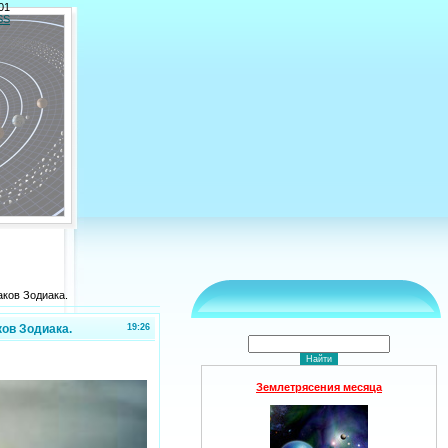
01
SS
аков Зодиака.
ков Зодиака.
19:26
Землетрясения месяца