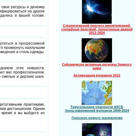
 свои ресурсы и денежку
ифицироваться на другие
дались в вашей голове.
Стратегический прогноз землетрясений,
стихийных бедствий, техногенных аварий
2012-2024
утиться в прогрессивной
это провернуть наилучшим
оведения и стиль одежды.
Сейсмически активные регионы Земного
дником этих новшеств.
шара
ает вас профессионалом.
Активизация вулканов 2012
е смелые и дерзкие шаги.
дитативными практиками,
Треугольники опасности АКСБ
твам дистанционки. Одним
Зоны извержений вулканов 2009-2024
т время и вы выйдете из
Гороскоп нового тысячелетия