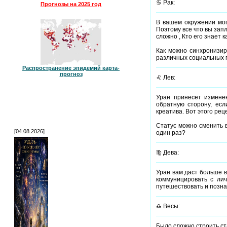
♋ Рак:
Прогнозы на 2025 год
В вашем окружении мог
Поэтому все что вы зап
сложно , Кто его знает 
Как можно синхронизир
различных социальных п
Распространение эпидемий карта-
прогноз
♌ Лев:
Уран принесет измене
обратную сторону, есл
креатива. Вот этого рец
Статус можно сменить в
[04.08.2026]
один раз?
♍ Дева:
Уран вам даст больше в
коммуницировать с лич
путешествовать и позна
♎ Весы:
Было сложно строить с