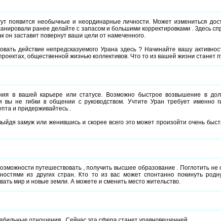
ут появится необычные и неординарные личности. Может измениться дос
ланировали ранее делайте с запасом и большими корректировками . Здесь сп
как он заставит повернут ваши цели от намеченного.
овать действие непредсказуемого Урана здесь ? Начинайте вашу активнос
роектах, общественной жизнью коллективов. Что то из вашей жизни станет 
ния в вашей карьере или статусе. Возможно быстрое возвышение в дол
и вы не гибки в общении с руководством. Учтите Уран требует именно г
епта и придерживайтесь .
ыйдя замуж или женившись и скорее всего это может произойти очень быстр
озможности путешествовать , получить высшее образование . Поглотить не
ностями из других стран. Кто то из вас может спонтанно покинуть род
вать мир и новые земли. А можете и сменить место жительство.
табильные отношения . Сейчас эта сфера станет уравновешенней.