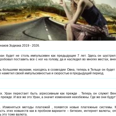
наков Зодиака 2019 - 2026.
ран будет не столь импульсивен как предыдущие 7 лет. Здесь он шустрил ,
пробовал поставить все с ног на голову, да и наследил во многих местах, вн
ь большими мазками, находясь в созвездии Овна, теперь в Тельце он будет
же наметил своей импульсивностью и скоростью в предыдущий период.
х. Уран перестает быть агрессивным как прежде . Теперь он служит Ве
прежде. И все же это Уран, а значит изменения неизбежны. Где же они будут
. Изменяться методы платежей , появятся новые платежные системы. 
сть этих новшеств как в пробном варианте – биткоин, интернет валюты, о
рь это тоже валюта.