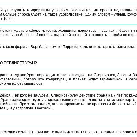
ачнут служить комфортным условиям. Увеличится интерес к недвижимос
м больше спроса будет на такое удовольствие. Одним словом - умный, ком
ит Телец.
 стоит ждать в сфере красоты. Женщины держитесь – вас так и будет тяну
 всего и по-больше. И все же аккуратней со своей внешностью – кабы не пере
ть свои формы . Борьба за землю. Территориально некоторые страны измен
ГО ПОВЛИЯЕТ УРАН?
ов потому как Уран переходит в это созвездие, на Скорпионов, Львов и В
фартовыми, потому что конфигурация планет будет гармоничной и легко
оно на голову свалилось.
демся и ни кого не забудем . Спрогнозируем действие Урана на 7 лет по кажд
т Уран взаимодействует и задевает ваши личные планеты в натальной карте.
тийности. При этом помним, что это крупные мазки прогноза и более точный
льтации у астролога. Поехали…
следних семи лет начинает спадать для вас Овны. Вот вас кидало и бросало