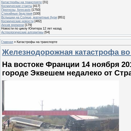
Катастрофы на транспорте
[31]
Космические старты
[417]
Прогнозы, forecasts
[1750]
Стихийные бедствия
[100]
Вспышки на Солнце, магнитные бури
[851]
Космические новости
[482]
Архив времени
[179]
Новости по циклу Юпитера 12 лет назад
Астрологические алгоритмы
[54]
Главная
»
Катастрофы на транспорте
Железнодорожная катастрофа во 
На востоке Франции 14 ноября 20
городе Эквешем недалеко от Стра