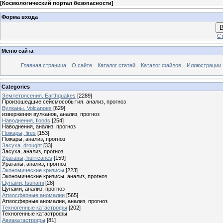
[
Космологический портал безопасности
]
Форма входа
В
Ст
Меню сайта
Главная страница
О сайте
Каталог статей
Каталог файлов
Иллюстрации
Categories
Землетрясения, Earthquakes
[2289]
Произошедшие сейсмособытия, анализ, прогноз
Вулканы, Volcanoes
[629]
извержения вулканов, анализ, прогноз
Наводнения, floods
[254]
Наводнения, анализ, прогноз
Пожары, fires
[153]
Пожары, анализ, прогноз
Засуха, drought
[33]
Засуха, анализ, прогноз
Ураганы, hurricanes
[159]
Ураганы, анализ, прогноз
Экономические кризисы
[223]
Экономические кризисы, анализ, прогноз
Цунами, tsunami
[28]
Цунами, анализ, прогноз
Атмосферные аномалии
[565]
Атмосферные аномалии, анализ, прогноз
Техногенные катастрофы
[202]
Техногенные катастрофы
Авиакатастрофы
[81]