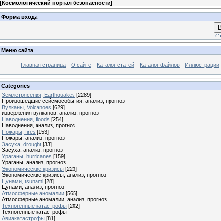
[
Космологический портал безопасности
]
Форма входа
В
Ст
Меню сайта
Главная страница
О сайте
Каталог статей
Каталог файлов
Иллюстрации
Categories
Землетрясения, Earthquakes
[2289]
Произошедшие сейсмособытия, анализ, прогноз
Вулканы, Volcanoes
[629]
извержения вулканов, анализ, прогноз
Наводнения, floods
[254]
Наводнения, анализ, прогноз
Пожары, fires
[153]
Пожары, анализ, прогноз
Засуха, drought
[33]
Засуха, анализ, прогноз
Ураганы, hurricanes
[159]
Ураганы, анализ, прогноз
Экономические кризисы
[223]
Экономические кризисы, анализ, прогноз
Цунами, tsunami
[28]
Цунами, анализ, прогноз
Атмосферные аномалии
[565]
Атмосферные аномалии, анализ, прогноз
Техногенные катастрофы
[202]
Техногенные катастрофы
Авиакатастрофы
[81]