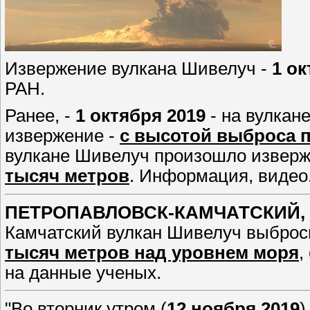
Извержение вулкана Шивелуч -
1 ок
РАН.
Ранее, -
1 октября 2019
- на вулкан
извержение -
с высотой выброса п
вулкане Шивелуч произошло изверж
тысяч метров
. Информация, видео
ПЕТРОПАВЛОВСК-КАМЧАТСКИЙ, 12
Камчатский вулкан Шивелуч выбро
тысяч метров над уровнем моря
,
на данные ученых.
"Во вторник утром (
12 ноября 2019
)