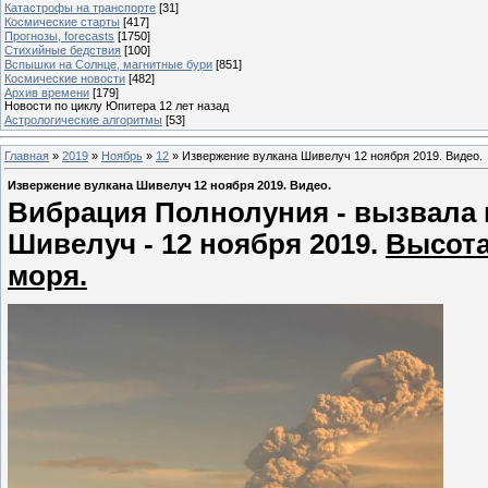
Катастрофы на транспорте
[31]
Космические старты
[417]
Прогнозы, forecasts
[1750]
Стихийные бедствия
[100]
Вспышки на Солнце, магнитные бури
[851]
Космические новости
[482]
Архив времени
[179]
Новости по циклу Юпитера 12 лет назад
Астрологические алгоритмы
[53]
Главная
»
2019
»
Ноябрь
»
12
» Извержение вулкана Шивелуч 12 ноября 2019. Видео.
Извержение вулкана Шивелуч 12 ноября 2019. Видео.
Вибрация Полнолуния - вызвала 
Шивелуч - 12 ноября 2019.
Высота
моря.